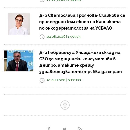
Д-р Светослава Троянова-Славкова се
присъедини към екипа на Клиниката
по онкодерматология на УСБАЛО
04.08.2026 | 17:55:05
Д-р Гебрейесус: Унищожиха склад на
СЗО за медицински консумативи в
Днипро, атаките срещу
здравеопазването трябва да спрат
10.08.2026 | 08:28:21