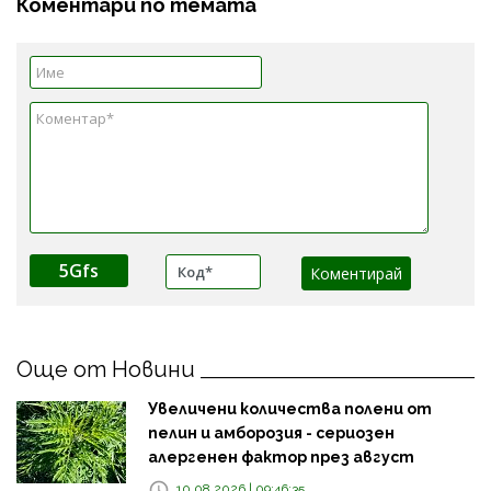
Коментари по темата
5Gfs
Още от Новини
Увеличени количества полени от
пелин и амборозия - сериозен
алергенен фактор през август
10.08.2026 | 09:46:35