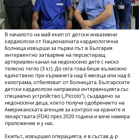
В началото на май екип от детски инвазивни
кардиолози от Националната кардиологична
болница извърши за първи път в България
интервентно затваряне на персистиращ
артериален канал на недоносено дете с ниско
телесно тегло (3 кг). До сега това беше възможно
единствено при кърмачета над 6 месеца или над 6
килограма, отбелязват от болницата. Българските
детски кардиолози направиха интервенцията със
специално устройство („Piccolo”), създадено за
недоносени деца, което получи одобрението на
Американската агенция за контрол на храните и
лекарствата (FDA) през 2020 година и вече намира
приложение и у нас.
Екипът, извършил операцията, е в състав д-р