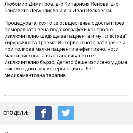
Любомир Димитров, д-р Кипарисия Ненова, д-р
Елисавета Левунлиева и д-р Иван Велковски.
Процедурата, която се осъществява с достъп през
феморалната вена под ехографски контрол, е
изключително щадяща за пациента и му „спестява“
хирургичната травма. Интервентното затваряне и
при толкова малки пациенти е ефективно, носи
малки рискове, а възстановяването е
изключително бързо. Детето беше изписано у дома
няколко дни след интервенцията, без
медикаментозна терапия.
СПОДЕЛИ: