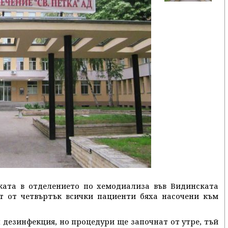
ката в отделението по хемодиализа във Видинската
т от четвъртък всички пациенти бяха насочени към
 дезинфекция, но процедури ще започнат от утре, тъй