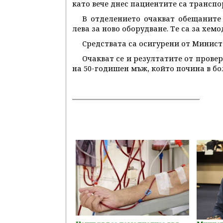
като вече днес пациентите са трансп
В отделението очакват обещаните
лева за ново оборудване. Те са за хе
Средствата са осигурени от Министе
Очакват се и резултатите от прове
на 50-годишен мъж, който почина в б