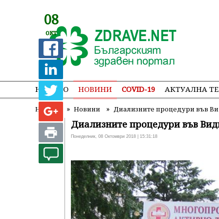
08
окт
НАЧАЛО
НОВИНИ
COVID-19
АКТУАЛНА Т
»
»
Начало
Новини
Диализните процедури във Вид
Диализните процедури във Види
Понеделник, 08 Октомври 2018 | 15:31:18