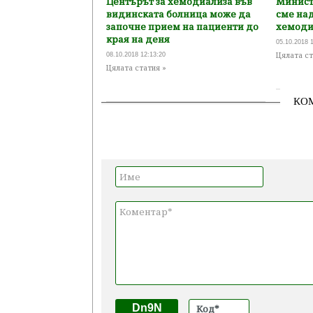
Центърът за хемодиализа във
Минист
видинската болница може да
сме над
започне прием на пациенти до
хемоди
края на деня
05.10.2018 
Цялата ст
08.10.2018 12:13:20
Цялата статия »
КО
Dn9N