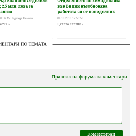
ър Ананиев: Отделили
Отделението по хемодиализа
 2,5 млн. лева за
във Видин възобновява
ализа
работата си от понеделник
10:36:45 Надежда Ненова
04.10.2018 12:55:50
атия »
Цялата статия »
МЕНТАРИ ПО ТЕМАТА
Правила на форума за коментари