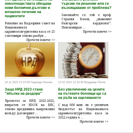
онколекарствата обещава
търсим ли решение или се
нови болнични дългове и
възхищаваме от проблема?
влошено лечение на
Запознайте се: той е проф.
пациентите
Страхил Вачев, „знаменит
Решение на Надзорния съвет на
български кардиолог“.
Националната
Пенсионирал ...
здравноосигурителна каса от 25
Прочети повече >>
септември отново разбун ...
Прочети повече >>
24.11.2022 15:15:08 Надежда Ненова
15.02.2022 13:19:48 Владимир Попов
Защо НРД 2023 стана
Без увеличение на цените
"ябълка на раздора"
на пътеките болници ще са
на ръба на оцеляването
Проектът за НРД 2023-2025,
изпратен от НЗОК на БЛС,
С над 600 млн. лв. е увеличен
отново предизвика напрежение
бюджетът на Националната
между договорнит ...
здравноосигурителна каса за
Прочети повече >>
2022 година в ...
Прочети повече >>