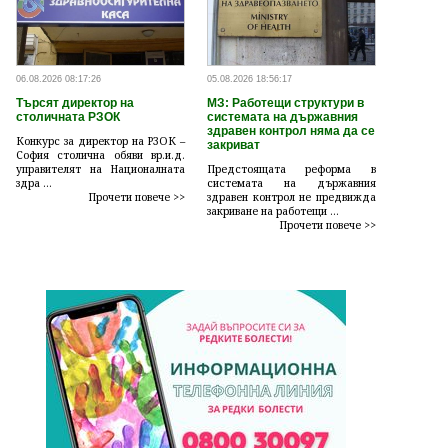
06.08.2026 08:17:26
05.08.2026 18:56:17
Търсят директор на
МЗ: Работещи структури в
столичната РЗОК
системата на държавния
здравен контрол няма да се
Конкурс за директор на РЗОК –
закриват
София столична обяви вр.и.д.
управителят на Националната
Предстоящата реформа в
здра ...
системата на държавния
Прочети повече >>
здравен контрол не предвижда
закриване на работещи ...
Прочети повече >>