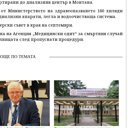
ортирани до диализния център в Монтана.
 от Министерството на здравеопазването 180 хиляди
модиализни апарати, легла и водоочистваща система.
рски съвет в края на септември.
рка на Агенция „Медицински одит“ за смъртния случай
олницата след пропуснати процедури.
ОЩЕ ПО ТЕМАТА