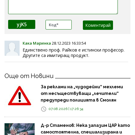
yjK5
Кака Маринка
28.12.2023 16:33:54
Единствено проф. Райков е истински професор.
Другите са имитиращ продукт.
Още от Новини
За реклами на „чудодейни“ мехлеми
от несъществуващи „лечители“
предупреди полицията в Смолян
07.08.2026 | 17:26:34
Д-р Стаменов: Нека запазим ЦАР като
самостоятелна, специализирана и