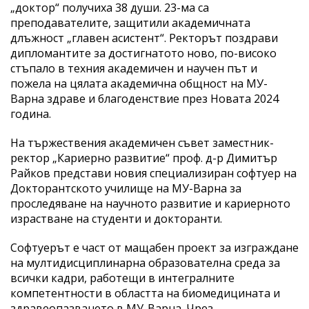
„доктор“ получиха 38 души. 23-ма са
преподавателите, защитили академичната
длъжност „главен асистент“. Ректорът поздрави
дипломантите за достигнатото ново, по-високо
стъпало в техния академичен и научен път и
пожела на цялата академична общност на МУ-
Варна здраве и благоденствие през Новата 2024
година.
На тържествения академичен съвет заместник-
ректор „Кариерно развитие“ проф. д-р Димитър
Райков представи новия специализиран софтуер на
Докторантското училище на МУ-Варна за
проследяване на научното развитие и кариерното
израстване на студенти и докторанти.
Софтуерът е част от мащабен проект за изграждане
на мултидисциплинарна образователна среда за
всички кадри, работещи в интегралните
компетентности в областта на биомедицината и
здравеопазването в МУ-Варна. Чрез