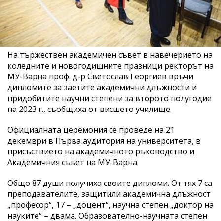
На тържествен академичен съвет в навечерието на
коледните и новогодишните празници ректорът на
МУ-Варна проф. д-р Светослав Георгиев връчи
дипломите за заетите академични длъжности и
придобитите научни степени за второто полугодие
на 2023 г., съобщиха от висшето училище.
Официалната церемония се проведе на 21
декември в Първа аудитория на университета, в
присъствието на академичното ръководство и
Академичния съвет на МУ-Варна.
Общо 87 души получиха своите дипломи. От тях 7 са
преподавателите, защитили академична длъжност
„професор“, 17 – „доцент“, научна степен „доктор на
науките“ – двама. Образователно-научната степен