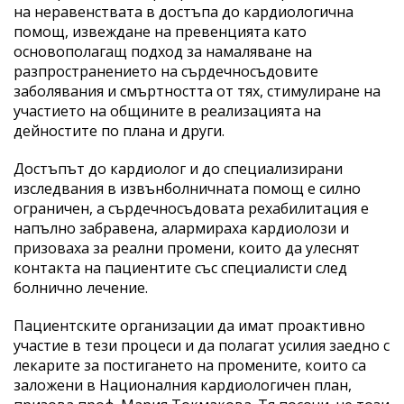
на неравенствата в достъпа до кардиологична
помощ, извеждане на превенцията като
основополагащ подход за намаляване на
разпространението на сърдечносъдовите
заболявания и смъртността от тях, стимулиране на
участието на общините в реализацията на
дейностите по плана и други.
Достъпът до кардиолог и до специализирани
изследвания в извънболничната помощ е силно
ограничен, а сърдечносъдовата рехабилитация е
напълно забравена, алармираха кардиолози и
призоваха за реални промени, които да улеснят
контакта на пациентите със специалисти след
болнично лечение.
Пациентските организации да имат проактивно
участие в тези процеси и да полагат усилия заедно с
лекарите за постигането на промените, които са
заложени в Националния кардиологичен план,