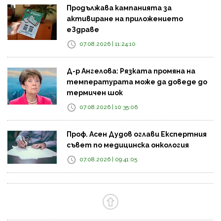
Продължава кампанията за
активиране на приложението
еЗдраве
07.08.2026 | 11:24:10
Д-р Ангелова: Рязката промяна на
температурата може да доведе до
термичен шок
07.08.2026 | 10:35:06
Проф. Асен Дудов оглави Експертния
съвет по медицинска онкология
07.08.2026 | 09:41:05