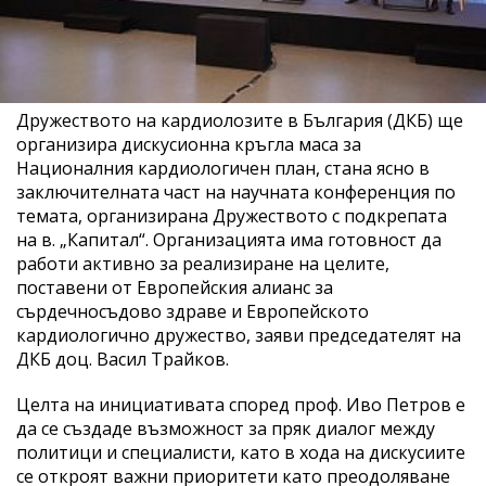
Дружеството на кардиолозите в България (ДКБ) ще
организира дискусионна кръгла маса за
Националния кардиологичен план, стана ясно в
заключителната част на научната конференция по
темата, организирана Дружеството с подкрепата
на в. „Капитал“. Организацията има готовност да
работи активно за реализиране на целите,
поставени от Европейския алианс за
сърдечносъдово здраве и Европейското
кардиологично дружество, заяви председателят на
ДКБ доц. Васил Трайков.
Целта на инициативата според проф. Иво Петров е
да се създаде възможност за пряк диалог между
политици и специалисти, като в хода на дискусиите
се откроят важни приоритети като преодоляване