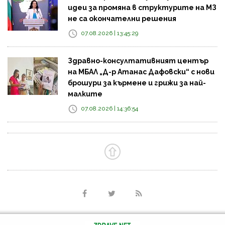
идеи за промяна в структурите на МЗ
не са окончателни решения
07.08.2026 | 13:45:29
Здравно-консултативният център
на МБАЛ „Д-р Атанас Дафовски“ с нови
брошури за кърмене и грижи за най-
малките
07.08.2026 | 14:36:54