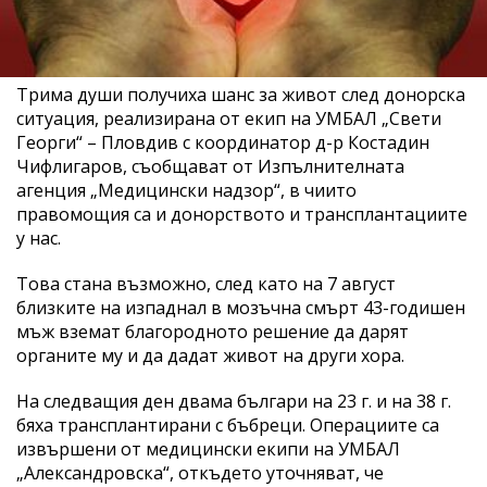
Трима души получиха шанс за живот след донорска
ситуация, реализирана от екип на УМБАЛ „Свети
Георги“ – Пловдив с координатор д-р Костадин
Чифлигаров, съобщават от Изпълнителната
агенция „Медицински надзор“, в чиито
правомощия са и донорството и трансплантациите
у нас.
Това стана възможно, след като на 7 август
близките на изпаднал в мозъчна смърт 43-годишен
мъж вземат благородното решение да дарят
органите му и да дадат живот на други хора.
На следващия ден двама българи на 23 г. и на 38 г.
бяха трансплантирани с бъбреци. Операциите са
извършени от медицински екипи на УМБАЛ
„Александровска“, откъдето уточняват, че