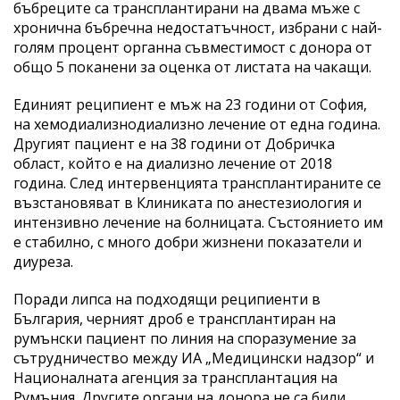
бъбреците са трансплантирани на двама мъже с
хронична бъбречна недостатъчност, избрани с най-
голям процент органна съвместимост с донора от
общо 5 поканени за оценка от листата на чакащи.
Единият реципиент е мъж на 23 години от София,
на хемодиализнодиализно лечение от една година.
Другият пациент е на 38 години от Добричка
област, който е на диализно лечение от 2018
година. След интервенцията трансплантираните се
възстановяват в Клиниката по анестезиология и
интензивно лечение на болницата. Състоянието им
е стабилно, с много добри жизнени показатели и
диуреза.
Поради липса на подходящи реципиенти в
България, черният дроб е трансплантиран на
румънски пациент по линия на споразумение за
сътрудничество между ИА „Медицински надзор“ и
Националната агенция за трансплантация на
Румъния. Другите органи на донора не са били