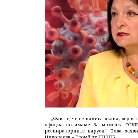
„Факт е, че се надига вълна, вероя
официално имаме. За момента COVID
респираторните вируси“. Това заяв
Николаева – Гломб от НЦЗПБ.