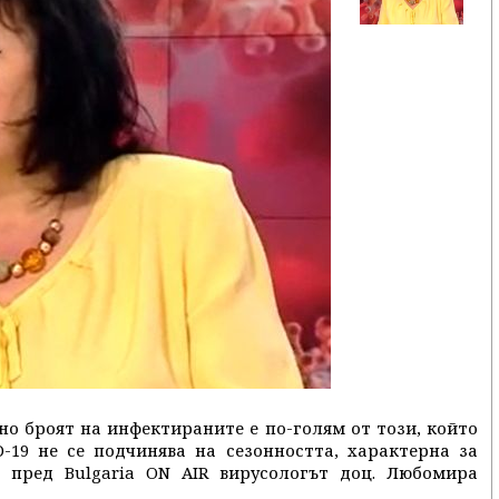
тно броят на инфектираните е по-голям от този, който
-19 не се подчинява на сезонността, характерна за
и пред Bulgaria ON AIR вирусологът доц. Любомира