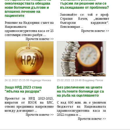
онколекарствата обещава
търсим ли решение или се
нови болнични дългове и
възхищаваме от проблема?
влошено лечение на
Запознайте се: той е проф.
пациентите
Страхил Вачев, „знаменит
Решение на Надзорния съвет на
български кардиолог“.
Националната
Пенсионирал ...
здравноосигурителна каса от 25
Прочети повече >>
септември отново разбун ...
Прочети повече >>
24.11.2022 15:15:08 Надежда Ненова
15.02.2022 13:19:48 Владимир Попов
Защо НРД 2023 стана
Без увеличение на цените
"ябълка на раздора"
на пътеките болници ще са
на ръба на оцеляването
Проектът за НРД 2023-2025,
изпратен от НЗОК на БЛС,
С над 600 млн. лв. е увеличен
отново предизвика напрежение
бюджетът на Националната
между договорнит ...
здравноосигурителна каса за
Прочети повече >>
2022 година в ...
Прочети повече >>