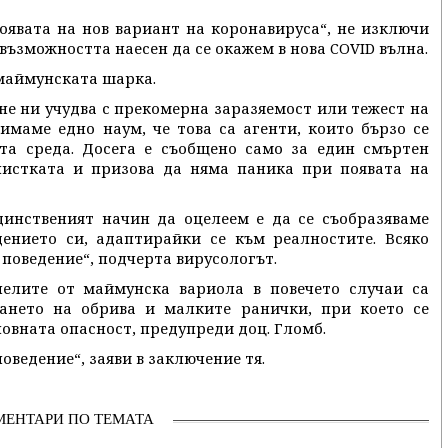
появата на нов вариант на коронавируса“, не изключи
 възможността наесен да се окажем в нова COVID вълна.
 маймунската шарка.
не ни учудва с прекомерна заразяемост или тежест на
имаме едно наум, че това са агенти, които бързо се
та среда. Досега е съобщено само за един смъртен
алистката и призова да няма паника при появата на
динственият начин да оцелеем е да се съобразяваме
нието си, адаптирайки се към реалностите. Всяко
 поведение“, подчерта вирусологът.
лелите от маймунска вариола в повечето случаи са
ването на обрива и малките ранички, при което се
овната опасност, предупреди доц. Гломб.
оведение“, заяви в заключение тя.
МЕНТАРИ ПО ТЕМАТА