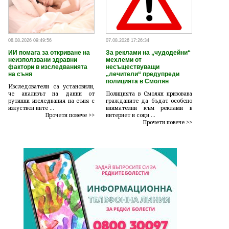
08.08.2026 09:49:56
07.08.2026 17:26:34
ИИ помага за откриване на
За реклами на „чудодейни“
неизползвани здравни
мехлеми от
фактори в изследванията
несъществуващи
на съня
„лечители“ предупреди
полицията в Смолян
Изследователи са установили,
че анализът на данни от
Полицията в Смолян призовава
рутинни изследвания на съня с
гражданите да бъдат особено
изкуствен инте ...
внимателни към реклами в
Прочети повече >>
интернет и соци ...
Прочети повече >>