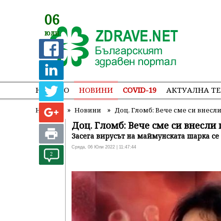
06
юли
НАЧАЛО
НОВИНИ
COVID-19
АКТУАЛНА Т
»
»
Начало
Новини
Доц. Гломб: Вече сме си внес
Доц. Гломб: Вече сме си внесл
Засега вирусът на маймунската шарка се
Сряда, 06 Юли 2022 | 11:47:44
2