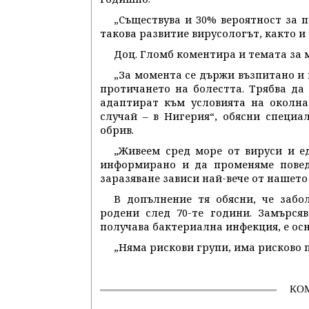
„Съществува и 30% вероятност за 
такова развитие вирусологът, както и
Доц. Гломб коментира и темата за
„За момента се държи възпитано и 
протичането на болестта. Трябва да 
адаптират към условията на околна
случай – в Нигерия“, обясни специ
обрив.
„Живеем сред море от вируси и е
информирано и да променяме поведе
заразяване зависи най-вече от нашето
В допълнение тя обясни, че забо
родени след 70-те години. Замърся
получава бактериална инфекция, е осн
„Няма рискови групи, има рисково п
КО