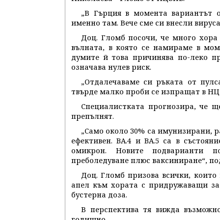
„В Гърция в момента вариантът о
именно там. Вече сме си внесли вируса
Доц. Гломб посочи, че много хора
вълната, в която се намираме в мом
думите й това причинява по-леко п
означава нулев риск.
„Отдалечаваме си ръката от пулса
твърде малко проби се изпращат в НЦ
Специалистката прогнозира, че щ
препълнят.
„Само около 30% са имунизирани, р
ефективен. BA.4 и BA.5 са в състоян
омикрон. Новите подварианти п
преболедуване плюс ваксиниране“, по
Доц. Гломб призова всички, които 
апел към хората с придружаващи заб
бустерна доза.
В перспектива тя вижда възможно
годишно.