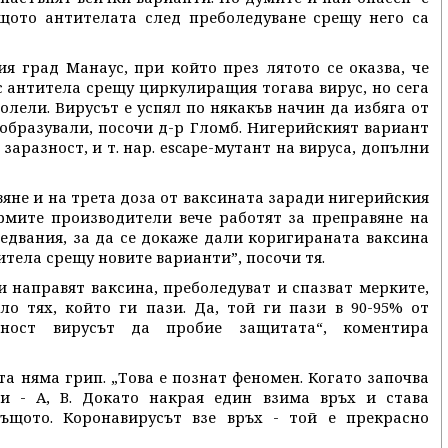
ащото антителата след преболедуване срещу него са
ия град Манаус, при който през лятото се оказва, че
с антитела срещу циркулиращия тогава вирус, но сега
лели. Вирусът е успял по някакъв начин да избяга от
 образували, посочи д-р Гломб. Нигерийският вариант
заразност, и т. нар. escape-мутант на вируса, допълни
яне и на трета доза от ваксината заради нигерийския
ирмите производители вече работят за преправяне на
едвания, за да се докаже дали коригираната ваксина
тела срещу новите варианти”, посочи тя.
си направят ваксина, преболедуват и спазват мерките,
ло тях, който ги пази. Да, той ги пази в 90-95% от
ност вирусът да пробие защитата“, коментира
та няма грип. „Това е познат феномен. Когато започва
и - A, B. Докато накрая един взима връх и става
ъщото. Коронавирусът взе връх - той е прекрасно