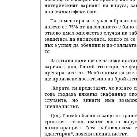
нигерийският вариант на вируса, з
най-малко ефективни.
Тя коментира и случая в бразилск
повече от 75% от населението е било 
отново имат множество случаи на забо
защитата на антителата, които са се
пък е успял да обедини и по-голямата 
тя.
Запитана дали ще се наложи постав
вариант, доц. Гломб отговори, че ф
препаратите си. „Необходими са изсл
ще произведе достатъчно на брой анти
„Хората си представят, че когато 
това създава някакъв скафандър око
случаите, но винаги има възмож
специалистът.
Доц. Гломб обясни и защо в страна
грипният сезон, имаме доста вирус
доминиращият. Сега наблюдаваме с
адаптиран“, поясни специалистът.