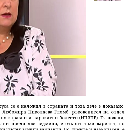
уса се е наложил в страната и това вече е доказано.
. Любомира Николаева-Гломб, ръководител на отдел
по заразни и паразитни болести (НЦЗПБ). Тя поясни,
рани преди две седмици, е открит този вариант, но
а настъпят всички варианти. По думите й най-опасен е