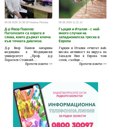
09.08.2026 10:38:29 Невена Попова
08.08.2026 11:31:14
Д-р Явор Павлов:
Гърция и Италия - с най-
Патолозите са хората в
много случаи на
сянка, които държат ключа
западнонилска треска в
към точната диагноза
Европа
Д-р Явор Павлов завършва
Гърция и Италия отчитат най-
медицина в Медицински
висока активност на вируса на
университет „Проф. д-р
Западен Нил в Европа този
Параскев Стоянов& ...
сезон, съобщи ...
Прочети повече >>
Прочети повече >>