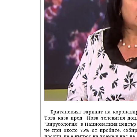
Британският вариант на коронавир
Това каза пред Нова телевизия доц
"Вирусология" в Националния център 
че при около 75% от пробите, съби
посочи, че е въпрос на време у нас д