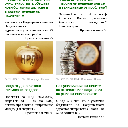
онколекарствата обещава
търсим ли решение или се
нови болнични дългове и
възхищаваме от проблема?
влошено лечение на
Запознайте се: той е проф.
пациентите
Страхил Вачев, „знаменит
Решение на Надзорния съвет на
български кардиолог“.
Националната
Пенсионирал ...
здравноосигурителна каса от 25
Прочети повече >>
септември отново разбун ...
Прочети повече >>
24.11.2022 15:15:08 Надежда Ненова
15.02.2022 13:19:48 Владимир Попов
Защо НРД 2023 стана
Без увеличение на цените
"ябълка на раздора"
на пътеките болници ще са
на ръба на оцеляването
Проектът за НРД 2023-2025,
изпратен от НЗОК на БЛС,
С над 600 млн. лв. е увеличен
отново предизвика напрежение
бюджетът на Националната
между договорнит ...
здравноосигурителна каса за
Прочети повече >>
2022 година в ...
Прочети повече >>