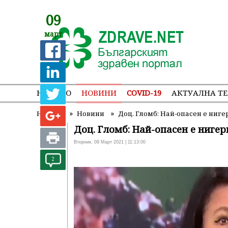
09
март
НАЧАЛО
НОВИНИ
COVID-19
АКТУАЛНА Т
»
»
Начало
Новини
Доц. Гломб: Най-опасен е ниг
Доц. Гломб: Най-опасен е нигер
Вторник, 09 Март 2021 | 11:13:00
2