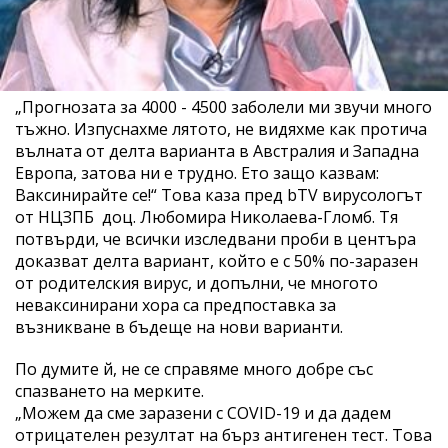
„Прогнозата за 4000 - 4500 заболели ми звучи много
тъжно. Изпуснахме лятото, не видяхме как протича
вълната от делта варианта в Австралия и Запaдна
Европа, затова ни е трудно. Ето защо казвам:
Ваксинирайте се!“ Това каза пред bTV вирусологът
от НЦЗПБ доц. Любомира Николаева-Гломб. Тя
потвърди, че всички изследвани проби в центъра
доказват делта вариант, който е с 50% по-заразен
от родителския вирус, и допълни, че многото
неваксинирани хора са предпоставка за
възникване в бъдеще на нови варианти.
По думите й, не се справяме много добре със
спазването на мерките.
„Можем да сме заразени с COVID-19 и да дадем
отрицателен резултат на бърз антигенен тест. Това