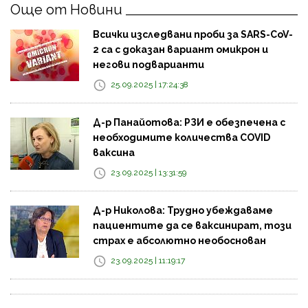
Още от Новини
Всички изследвани проби за SARS-CoV-
2 са с доказан вариант омикрон и
негови подварианти
25.09.2025 | 17:24:38
Д-р Панайотова: РЗИ е обезпечена с
необходимите количества COVID
ваксина
23.09.2025 | 13:31:59
Д-р Николова: Трудно убеждаваме
пациентите да се ваксинират, този
страх е абсолютно необоснован
23.09.2025 | 11:19:17