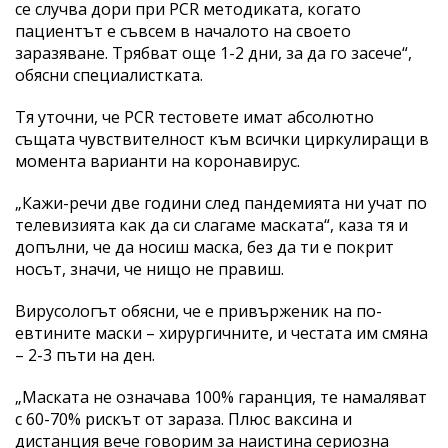
се случва дори при PCR методиката, когато
пациентът е съвсем в началото на своето
заразяване. Трябват още 1-2 дни, за да го засече“,
обясни специалистката.
Тя уточни, че PCR тестовете имат абсолютно
същата чувствителност към всички циркулиращи в
момента варианти на коронавирус.
„Кажи-речи две години след пандемията ни учат по
телевизията как да си слагаме маската“, каза тя и
допълни, че да носиш маска, без да ти е покрит
носът, значи, че нищо не правиш.
Вирусологът обясни, че е привърженик на по-
евтините маски – хирургичните, и честата им смяна
– 2-3 пъти на ден.
„Маската не означава 100% гаранция, те намаляват
с 60-70% рискът от зараза. Плюс ваксина и
дистанция вече говорим за наистина сериозна