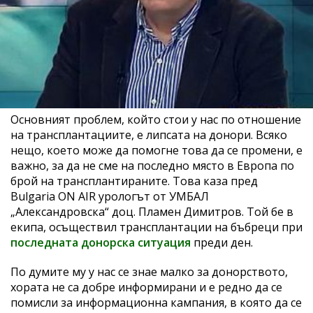
Основният проблем, който стои у нас по отношение
на трансплантациите, е липсата на донори. Всяко
нещо, което може да помогне това да се промени, е
важно, за да не сме на последно място в Европа по
брой на трансплантираните. Това каза пред
Bulgaria ON AIR урологът от УМБАЛ
„Александровска“ доц. Пламен Димитров. Той бе в
екипа, осъществил трансплантации на бъбреци при
последната донорска ситуация
преди ден.
По думите му у нас се знае малко за донорството,
хората не са добре информирани и е редно да се
помисли за информационна кампания, в която да се