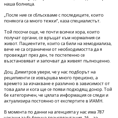
наша болница.
„После ние се сблъскваме с последиците, които
понякога са много тежки“, каза специалистът.
Той посочи още, че почти всички хора, които
получат органи, се връщат към нормалния си
живот. Пациентите, които са били на хемодиализа,
вече не са ограничени от необходимостта да я
провеждат през ден, те постепенно се
възстановяват и започват да живеят пълноценно.
Доц. Димитров увери, че у нас подборът на
реципиенти се извършва много прецизно, а
времето за изчакване е различно в зависимост от
това дали и кога ще се появи подходящ донор. Той
бе категоричен, че цялата информация се следи и
актуализира постоянно от експертите в ИАМН.
В момента по данни на агенцията у нас има 787
чакащи за бъбречна трансплантация, 16 – за