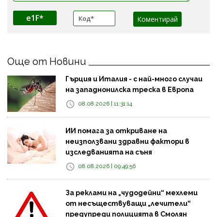
e1F*
Още от Новини
Гърция и Италия - с най-много случаи
на западнонилска треска в Европа
08.08.2026 | 11:31:14
ИИ помага за откриване на
неизползвани здравни фактори в
изследванията на съня
08.08.2026 | 09:49:56
За реклами на „чудодейни“ мехлеми
от несъществуващи „лечители“
предупреди полицията в Смолян