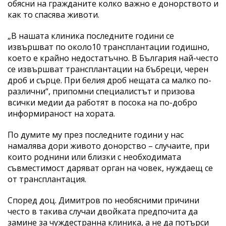
обясни на гражданите колко важно е донорството и
как то спасява животи.
„В нашата клиника последните години се
извършват по около10 трансплантации годишно,
което е крайно недостатъчно. В България най-често
се извършват трансплантации на бъбреци, черен
дроб и сърце. При белия дроб нещата са малко по-
различни“, припомни специалистът и призова
всички медии да работят в посока на по-добро
информираност на хората.
По думите му през последните години у нас
намалява дори живото донорство – случаите, при
които роднини или близки с необходимата
съвместимост даряват орган на човек, нуждаещ се
от трансплантация.
Според доц. Димитров по необясними причини
често в такива случаи двойката предпочита да
замине за чуждестранна клиника, а не да потърси