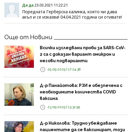
Да да
23.03.2021 11:22:21
Поредната Герберска калинка, която ни дава
акъл и се изказва! 04.04.2021 година си отивате!
Още от Новини
Всички изследвани проби за SARS-CoV-
2 са с доказан вариант омикрон и
негови подварианти
25.09.2025 | 17:24:38
Д-р Панайотова: РЗИ е обезпечена с
необходимите количества COVID
ваксина
23.09.2025 | 13:31:59
Д-р Николова: Трудно убеждаваме
пациентите да се ваксинират, този