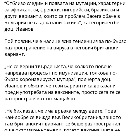
“Отблизо следим и появата на мутации, характерни
за африкански, френски, нигерийски, бразилски и
други варианти, които са проблем. Засега обаче в
България не са доказани такива”, категоричен бе
доц. Иванов.
Той поясни, че е налице ясна тенденция за по-бързо
разпространение на вируса в неговия британски
вариант.
„Не се верни твърденията, че колкото повече
напредва процесът по имунизация, толкова по-
бързо коронавирусът мутира“, подчерта доц.
Иванов и обясни, че тези варианти са доказани
преди употребата на ваксините, просто сега те се
разпространяват по-мащабно.
„Не бих казал, че има връзка между двете. Това
най-добре се вижда във Великобритания, защото
там британският вариант се беше разпространил
още октомври-ноември, когато ваксинацията не