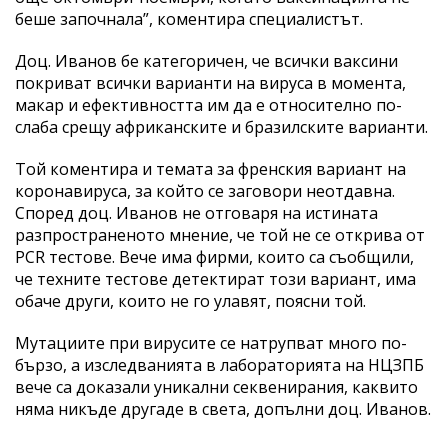
беше започнала”, коментира специалистът.
Доц. Иванов бе категоричен, че всички ваксини
покриват всички варианти на вируса в момента,
макар и ефективността им да е относително по-
слаба срещу африканските и бразилските варианти.
Той коментира и темата за френския вариант на
коронавируса, за който се заговори неотдавна.
Според доц. Иванов не отговаря на истината
разпространеното мнение, че той не се открива от
PCR тестове. Вече има фирми, които са съобщили,
че техните тестове детектират този вариант, има
обаче други, които не го улавят, поясни той.
Мутациите при вирусите се натрупват много по-
бързо, а изследванията в лабораторията на НЦЗПБ
вече са доказали уникални секвенирания, каквито
няма никъде другаде в света, допълни доц. Иванов.