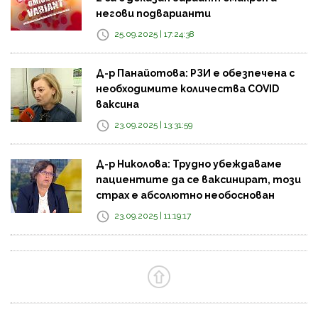
негови подварианти
25.09.2025 | 17:24:38
Д-р Панайотова: РЗИ е обезпечена с
необходимите количества COVID
ваксина
23.09.2025 | 13:31:59
Д-р Николова: Трудно убеждаваме
пациентите да се ваксинират, този
страх е абсолютно необоснован
23.09.2025 | 11:19:17