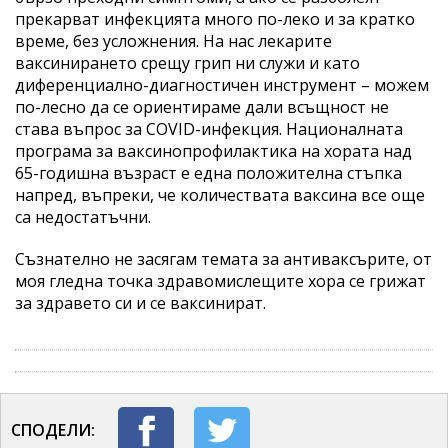
прекарват инфекцията много по-леко и за кратко
време, без усложнения. На нас лекарите
ваксинирането срещу грип ни служи и като
диференциално-диагностичен инструмент – можем
по-лесно да се ориентираме дали всъщност не
става въпрос за COVID-инфекция. Националната
програма за ваксинопрофилактика на хората над
65-годишна възраст е една положителна стъпка
напред, въпреки, че количествата ваксина все още
са недостатъчни.
Съзнателно не засягам темата за антиваксърите, от
моя гледна точка здравомислещите хора се грижат
за здравето си и се ваксинират.
СПОДЕЛИ: