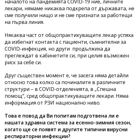
началото на пандeмията COVID-19 ние, личните
лекари, нямаме никаква подкрепа от държавата, не
сме получили нищо и не сме признати за работещи
на първа линия.
Някаква част от общопрактикуващите лекар успяха
да избегнат контакта с пациенти, съмнителни за
COVID-инфекция, но други продължиха да
преглеждат в кабинетите си, при целия възможен
риск за себе си.
Друг съществен момент е, че засега няма детайли
относно това колко са починалите в различните
структури – в COVID-отделенията, в „Спешна
помощ“, сред общопрактикуващите лекари. Няма
информация от РЗИ национално ниво.
Това е повод да Ви попитам подготвена ли е
нашата здравна система за есенно-зимния сезон,
когато ще се появят и другите типични вирусни
респираторни инфекции?