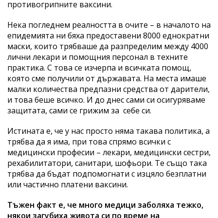
противогрипните ваксини.
Нека погледнем реалността в очите – в началото на
епидемията ни бяха предоставени 8000 еднократни
маски, които трябваше да разпределим между 4000
лични лекари и помощния персонал в техните
практика. С това се изчерпа и всичката помощ,
която сме получили от държавата. На места имаше
малки количества предпазни средства от дарители,
и това беше всичко. И до днес сами си осигуряваме
защитата, сами се грижим за себе си.
Истината е, че у нас просто няма такава политика, а
трябва да я има, при това спрямо всички с
медицински професии – лекари, медицински сестри,
рехабилитатори, санитари, шофьори. Те също така
трябва да бъдат подпомогнати с изцяло безплатни
или частично платени ваксини.
Тъжен факт е, че много медици заболяха тежко,
някои загубиха живота си по време на