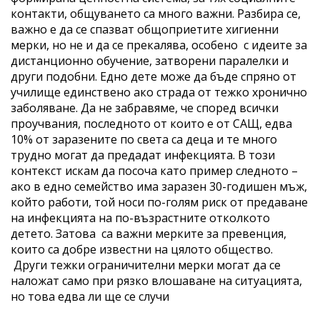
контакти, общуването са много важни. Разбира се,
важно е да се спазват общоприетите хигиенни
мерки, но не и да се прекалява, особено с идеите за
дистанционно обучение, затворени паралелки и
други подобни. Едно дете може да бъде спряно от
училище единствено ако страда от тежко хронично
заболяване. Да не забравяме, че според всички
проучвания, последното от които е от САЩ, едва
10% от заразените по света са деца и те много
трудно могат да предадат инфекцията. В този
контекст искам да посоча като пример следното –
ако в едно семейство има заразен 30-годишен мъж,
който работи, той носи по-голям риск от предаване
на инфекцията на по-възрастните отколкото
детето. Затова са важни мерките за превенция,
които са добре известни на цялото общество.
Други тежки ограничителни мерки могат да се
наложат само при рязко влошаване на ситуацията,
но това едва ли ще се случи