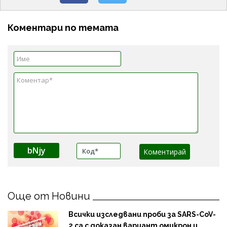
Коментари по темата
bNjy
Още от Новини
Всички изследвани проби за SARS-CoV-
2 са с доказан вариант омикрон и