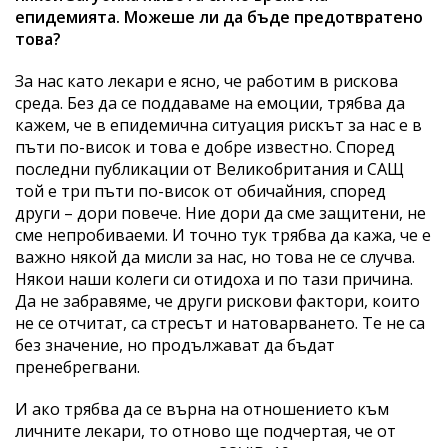
епидемията. Можеше ли да бъде предотвратено
това?
За нас като лекари е ясно, че работим в рискова
среда. Без да се поддаваме на емоции, трябва да
кажем, че в епидемична ситуация рискът за нас е в
пъти по-висок и това е добре известно. Според
последни публикации от Великобритания и САЩ
той е три пъти по-висок от обичайния, според
други – дори повече. Ние дори да сме защитени, не
сме непробиваеми. И точно тук трябва да кажа, че е
важно някой да мисли за нас, но това не се случва.
Някои наши колеги си отидоха и по тази причина.
Да не забравяме, че други рискови фактори, които
не се отчитат, са стресът и натоварването. Те не са
без значение, но продължават да бъдат
пренебрегвани.
И ако трябва да се върна на отношението към
личните лекари, то отново ще подчертая, че от