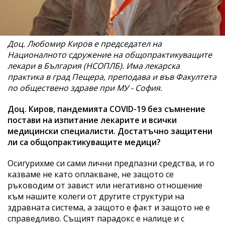
Доц. Любомир Киров е председател на
Националното сдружение на общопрактикуващите
лекари в България (НСОПЛБ). Има лекарска
практика в град Пещера, преподава и във Факултета
по обществено здраве при МУ - София.
Доц. Киров, пандемията COVID-19 без съмнение
постави на изпитание лекарите и всички
медицински специалисти. Достатъчно защитени
ли са общопрактикуващите медици?
Осигурихме си сами лични предпазни средства, и го
казваме не като оплакване, не защото се
ръководим от завист или негативно отношение
към нашите колеги от другите структури на
здравната система, а защото е факт и защото не е
справедливо. Същият парадокс е налице и с