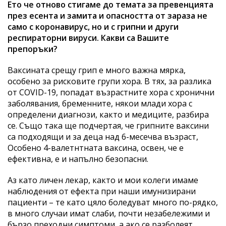
Ето че отново стигаме до темата за превенцията
през есента и замита и опасността от зараза не
само с коронавирус, но и с грипни и други
респираторни вируси. Какви са Вашите
препоръки?
Ваксината срещу грип е много важна мярка,
особено за рисковите групи хора. В тях, за разлика
от COVID-19, попадат възрастните хора с хронични
заболявания, бременните, някои млади хора с
определени диагнози, както и медиците, разбира
се. Също така ще подчертая, че грипните ваксини
са подходящи и за деца над 6-месечва възраст,
Особено 4-валетнтната ваксина, освен, че е
ефективна, е и напълно безопасни.
Аз като личен лекар, както и мои колеги имаме
наблюдения от ефекта при наши имунизирани
пациенти – те като цяло боледуват много по-рядко,
в много случаи имат слаби, почти незабележими и
бързо преходни симптоми, а ако се разболеят