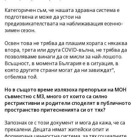
Категоричен съм, че нашата здравна система е
подготвена и може да устои на
предизвикателствата на наближаващия есенно-
зимен сезон.
Освен това не трябва да плашим хората с някаква
втора, трета или друга COVID-вълна, не трябва да
позволяваме винаги да се мисли за най-лошото.
Всъщност, в момента България е в ситуация, в
която другите страни могат да ни завиждат“,
отбеляза той.
Но в същото време излязоха препоръки на МОН
съвместно с МЗ, много от които са силно
рестриктивни и родители споделят в публичното
пространство притесненията си от тях?
Запознах се с този документ и мога да кажа, че са
прекалени. Децата нямат житейски опит и
формирана ценностна система, за тях социалните