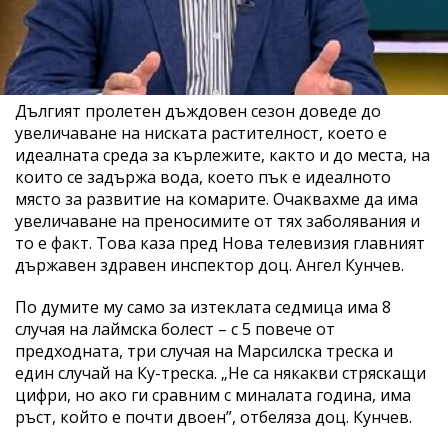
Дългият пролетен дъждовен сезон доведе до
увеличаване на ниската растителност, което е
идеалната среда за кърлежите, както и до места, на
които се задържа вода, което пък е идеалното
място за развитие на комарите. Очаквахме да има
увеличаване на преносимите от тях заболявания и
то е факт. Това каза пред Нова телевизия главният
държавен здравен инспектор доц. Ангел Кунчев.
По думите му само за изтеклата седмица има 8
случая на лаймска болест – с 5 повече от
предходната, три случая на Марсилска треска и
един случай на Ку-треска. „Не са някакви стряскащи
цифри, но ако ги сравним с миналата година, има
ръст, който е почти двоен”, отбеляза доц. Кунчев.