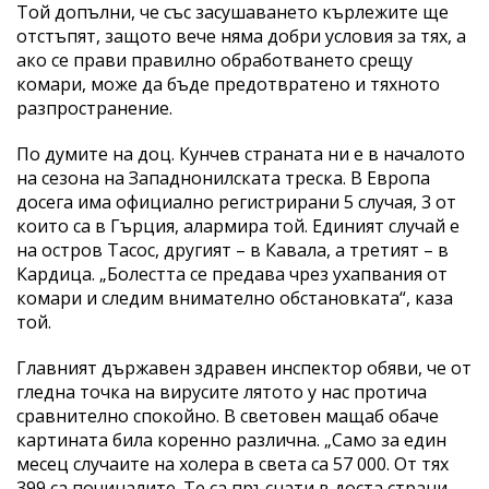
Той допълни, че със засушаването кърлежите ще
отстъпят, защото вече няма добри условия за тях, а
ако се прави правилно обработването срещу
комари, може да бъде предотвратено и тяхното
разпространение.
По думите на доц. Кунчев страната ни е в началото
на сезона на Западнонилската треска. В Европа
досега има официално регистрирани 5 случая, 3 от
които са в Гърция, алармира той. Единият случай е
на остров Тасос, другият – в Кавала, а третият – в
Кардица. „Болестта се предава чрез ухапвания от
комари и следим внимателно обстановката“, каза
той.
Главният държавен здравен инспектор обяви, че от
гледна точка на вирусите лятото у нас протича
сравнително спокойно. В световен мащаб обаче
картината била коренно различна. „Само за един
месец случаите на холера в света са 57 000. От тях
399 са починалите. Те са пръснати в доста страни –