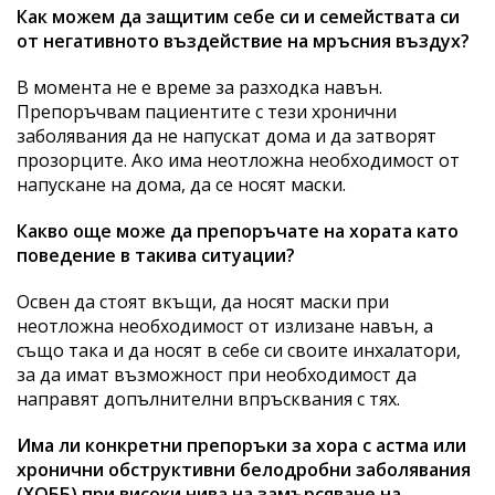
Как можем да защитим себе си и семействата си
от негативното въздействие на мръсния въздух?
В момента не е време за разходка навън.
Препоръчвам пациентите с тези хронични
заболявания да не напускат дома и да затворят
прозорците. Ако има неотложна необходимост от
напускане на дома, да се носят маски.
Какво още може да препоръчате на хората като
поведение в такива ситуации?
Освен да стоят вкъщи, да носят маски при
неотложна необходимост от излизане навън, а
също така и да носят в себе си своите инхалатори,
за да имат възможност при необходимост да
направят допълнителни впръсквания с тях.
Има ли конкретни препоръки за хора с астма или
хронични обструктивни белодробни заболявания
(ХОББ) при високи нива на замърсяване на