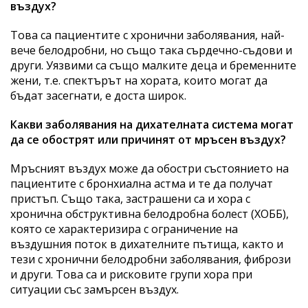
въздух?
Това са пациентите с хронични заболявания, най-
вече белодробни, но също така сърдечно-съдови и
други. Уязвими са също малките деца и бременните
жени, т.е. спектърът на хората, които могат да
бъдат засегнати, е доста широк.
Какви заболявания на дихателната система могат
да се обострят или причинят от мръсен въздух?
Мръсният въздух може да обостри състоянието на
пациентите с бронхиална астма и те да получат
пристъп. Също така, застрашени са и хора с
хронична обструктивна белодробна болест (ХОББ),
която се характеризира с ограничение на
въздушния поток в дихателните пътища, както и
тези с хронични белодробни заболявания, фибрози
и други. Това са и рисковите групи хора при
ситуации със замърсен въздух.