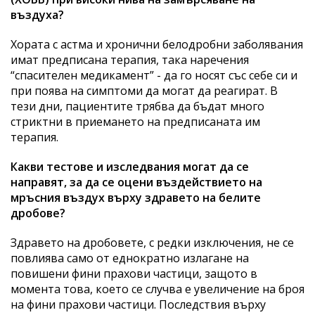
въздуха?
Хората с астма и хронични белодробни заболявания
имат предписана терапия, така наречения
“спасителен медикамент” - да го носят със себе си и
при поява на симптоми да могат да реагират. В
тези дни, пациентите трябва да бъдат много
стриктни в приемането на предписаната им
терапия.
Какви тестове и изследвания могат да се
направят, за да се оцени въздействието на
мръсния въздух върху здравето на белите
дробове?
Здравето на дробовете, с редки изключения, не се
повлиява само от еднократно излагане на
повишени фини прахови частици, защото в
момента това, което се случва е увеличение на броя
на фини прахови частици. Последствия върху