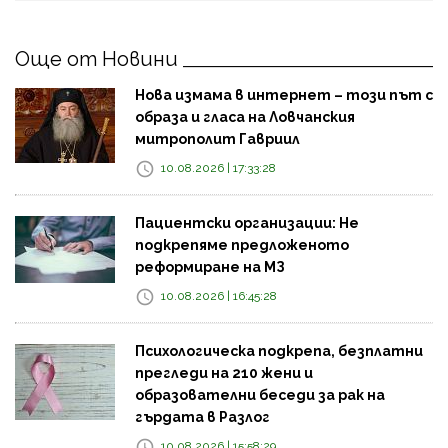
Още от Новини
Нова измама в интернет – този път с
образа и гласа на Ловчанския
митрополит Гавриил
10.08.2026 | 17:33:28
Пациентски организации: Не
подкрепяме предложеното
реформиране на МЗ
10.08.2026 | 16:45:28
Психологическа подкрепа, безплатни
прегледи на 210 жени и
образователни беседи за рак на
гърдата в Разлог
10.08.2026 | 15:58:29