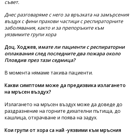
съвет.
Днес разговаряме с него за връзката на замърсения
въздух с фини прахови частици с респираторните
заболявания, както и за препоръките към
уязвимите групи хора
Доц. Ходжев, и
мате ли пациенти с респираторни
оплаквания след последните два пожара около
Пловдив през тази седмица?
В момента нямаме такива пациенти.
Какви симптоми може да предизвика излагането
на мръсен въздух?
Излагането на мръсен въздух може да доведе до
раздразнение на горните дихателни пътища, до
кашлица, отхрачване и поява на задух.
Кои групи от хора са най -уязвими към мръсния