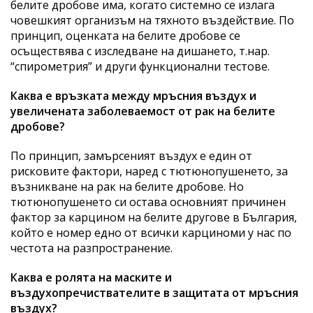
белите дробове има, когато системно се излага
човешкият организъм на тяхното въздействие. По
принцип, оценката на белите дробове се
осъществява с изследване на дишането, т.нар.
“спирометрия” и други функционални тестове.
Каква е връзката между мръсния въздух и
увеличената заболеваемост от рак на белите
дробове?
По принцип, замърсеният въздух е един от
рисковите фактори, наред с тютюнопушенето, за
възникване на рак на белите дробове. Но
тютюнопушенето си остава основният причинен
фактор за карцином на белите другове в България,
който е номер едно от всички карциноми у нас по
честота на разпространение.
Каква е ролята на маските и
въздухопречиствателите в защитата от мръсния
въздух?