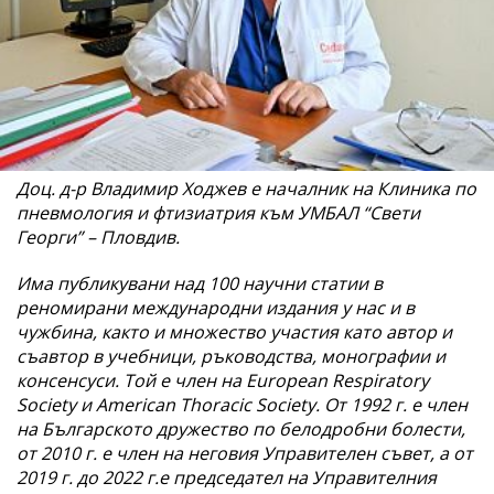
Доц. д-р Владимир Ходжев e началник на Клиника по
пневмология и фтизиатрия към УМБАЛ “Свети
Георги” – Пловдив.
Има публикувани над 100 научни статии в
реномирани международни издания у нас и в
чужбина, както и множество участия като автор и
съавтор в учебници, ръководства, монографии и
консенсуси. Той е член на Еuropean Respiratory
Society и American Thoracic Society. От 1992 г. е член
на Българското дружество по белодробни болести,
от 2010 г. е член на неговия Управителен съвет, а от
2019 г. до 2022 г.е председател на Управителния