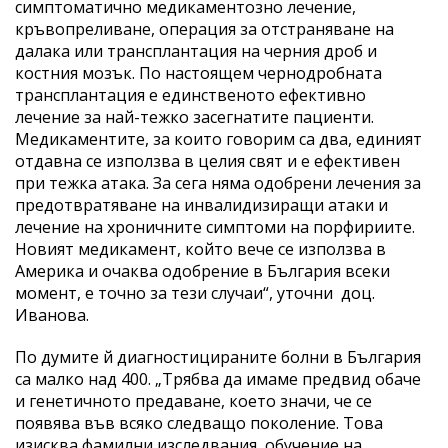
симптоматично медикаментозно лечение,
кръвопреливане, операция за отстраняване на
далака или трансплантация на черния дроб и
костния мозък. По настоящем чернодробната
трансплантация е единственото ефективно
лечение за най-тежко засегнатите пациенти.
Медикаментите, за които говорим са два, единият
отдавна се използва в целия свят и е ефективен
при тежка атака. За сега няма одобрени лечения за
предотвратяване на инвалидизиращи атаки и
лечение на хроничните симптоми на порфириите.
Новият медикамент, който вече се използва в
Америка и очаква одобрение в България всеки
момент, е точно за тези случаи“, уточни доц.
Иванова.
По думите й диагностицираните болни в България
са малко над 400. „Трябва да имаме предвид обаче
и генетичното предаване, което значи, че се
появява във всяко следващо поколение. Това
изисква фамилни изследвания, обучение на