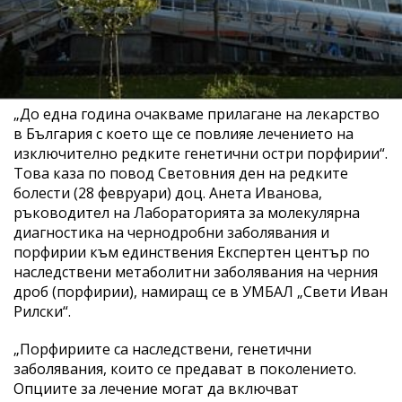
„До една година очакваме прилагане на лекарство
в България с което ще се повлияе лечението на
изключително редките генетични остри порфирии“.
Това каза по повод Световния ден на редките
болести (28 февруари) доц. Анета Иванова,
ръководител на Лабораторията за молекулярна
диагностика на чернодробни заболявания и
порфирии към единствения Експертен център по
наследствени метаболитни заболявания на черния
дроб (порфирии), намиращ се в УМБАЛ „Свети Иван
Рилски“.
„Порфириите са наследствени, генетични
заболявания, които се предават в поколението.
Опциите за лечение могат да включват