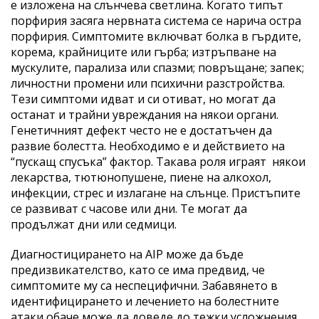
е изложена на слънчева светлина. Когато типът
порфирия засяга нервната система се нарича остра
порфирия. Симптомите включват болка в гърдите,
корема, крайниците или гърба; изтръпване на
мускулите, парализа или спазми; повръщане; запек;
личностни промени или психични разстройства.
Тези симптоми идват и си отиват, но могат да
останат и трайни увреждания на някои органи.
Генетичният дефект често не е достатъчен да
развие болестта. Необходимо е и действието на
“пускащ спусъка” фактор. Такава роля играят някои
лекарства, тютюнопушене, пиене на алкохол,
инфекции, стрес и излагане на слънце. Пристъпите
се развиват с часове или дни. Те могат да
продължат дни или седмици.
Диагностицирането на AIP може да бъде
предизвикателство, като се има предвид, че
симптомите му са неспецифични. Забавянето в
идентифицирането и лечението на болестните
атаки обаче може да доведе до тежки усложнения,