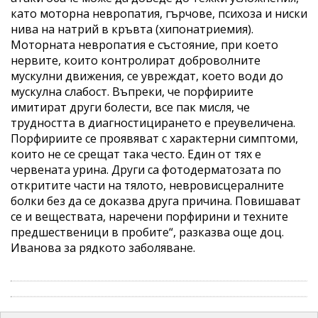
като моторна невропатия, гърчове, психоза и ниски
нива на натрий в кръвта (хипонатриемия).
Моторната невропатия е състояние, при което
нервите, които контролират доброволните
мускулни движения, се увреждат, което води до
мускулна слабост. Въпреки, че порфириите
имитират други болести, все пак мисля, че
трудността в диагностицирането е преувеличена.
Порфириите се проявяват с характерни симптоми,
които не се срещат така често. Един от тях е
червената урина. Други са фотодерматозата по
откритите части на тялото, невровисцералните
болки без да се доказва друга причина. Повишават
се и веществата, наречени порфирини и техните
предшественици в пробите“, разказва още доц.
Иванова за рядкото заболяване.