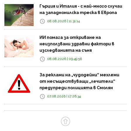
Гърция и Италия - с най-много случаи
на западнонилска треска в Европа
08.08.2026 | 11:31:14
ИИ помага за откриване на
неизползвани здравни фактори в
изследванията на съня
08.08.2026 | 09:49:56
За реклами на „чудодейни“ мехлеми
от несъществуващи „лечители“
предупреди полицията в Смолян
07.08.2026 | 17:26:34