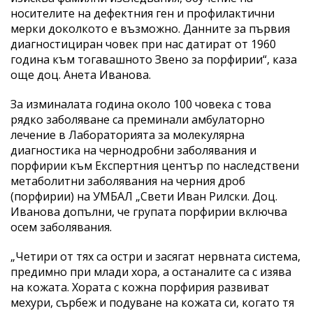
носителите на дефектния ген и профилактични
мерки доколкото е възможно. Данните за първия
диагностициран човек при нас датират от 1960
година към тогавашното Звено за порфирии“, каза
още доц. Анета Иванова.
За изминалата година около 100 човека с това
рядко заболяване са преминали амбулаторно
лечение в Лабораторията за молекулярна
диагностика на чернодробни заболявания и
порфирии към Експертния център по наследствени
метаболитни заболявания на черния дроб
(порфирии) на УМБАЛ „Свети Иван Рилски. Доц.
Иванова допълни, че групата порфирии включва
осем заболявания.
„Четири от тях са остри и засягат нервната система,
предимно при млади хора, а останалите са с изява
на кожата. Хората с кожна порфирия развиват
мехури, сърбеж и подуване на кожата си, когато тя