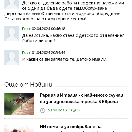
Детско отделение работи перфектно,наложи ми
се 5 дни да бъда с дете там.Обслужване
,персонал на ниво!Стаи чистота и модерно оборудване!
Останах доволна от доктори и сестри!
Гост
02.04.2024 00:46:18
Да наистина, какво стана с детското отделение?
Работи ли още?
Гост
01.04.2024 20:54:44
И какви са ви заплатките. Детско има ли.
Още от Новини
Гърция и Италия - с най-много случаи
на западнонилска треска в Европа
08.08.2026 | 11:31:14
ИИ помага за откриване на