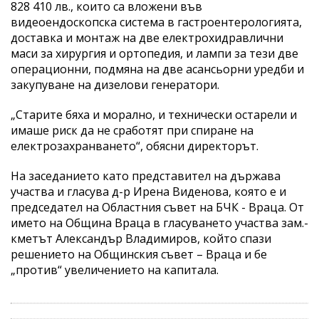
828 410 лв., които са вложени във
видеоендоскопска система в гастроентерологията,
доставка и монтаж на две електрохидравлични
маси за хирургия и ортопедия, и лампи за тези две
операционни, подмяна на две асансьорни уредби и
закупуване на дизелови генератори.
„Старите бяха и морално, и технически остарели и
имаше риск да не сработят при спиране на
електрозахранването“, обясни директорът.
На заседанието като представител на държава
участва и гласува д-р Ирена Виденова, която е и
председател на Областния съвет на БЧК - Враца. От
името на Община Враца в гласуването участва зам.-
кметът Александър Владимиров, който спази
решението на Общинския съвет – Враца и бе
„против“ увеличението на капитала.