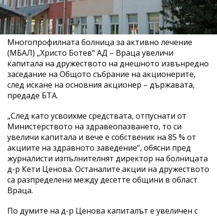
Многопрофилната болница за активно лечение
(МБАЛ) „Христо Ботев“ АД – Враца увеличи
капитала на дружеството на днешното извънредно
заседание на Общото събрание на акционерите,
след искане на основния акционер – държавата,
предаде БТА.
„След като усвоихме средствата, отпуснати от
Министерството на здравеопазването, то си
увеличи капитала и вече е собственик на 85 % от
акциите на здравното заведение“, обясни пред
журналисти изпълнителнят директор на болницата
д-р Кети Ценова. Останалите акции на дружеството
са разпределени между десетте общини в област
Враца.
По думите на д-р Ценова капиталът е увеличен с