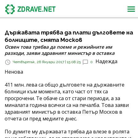
Държавата трябва да плати дълговете на
болниците, смята Москов
Освен това трябва да поеме и режийните им
разходи, заяви здравният министър в оставка
Надежда
Четвъртък, 26 Януари 2017 | 15:08:25
0
Ненова
411 млн. лева са общо дълговете на държавните
болници към момента, като част от тях са
просрочени. Те обаче са от стари периоди, а за
миналата година всички са на печалба. Това заяви
здравният министър в оставка Петър Москов в
отчета си пред медиите днес.
По думите му държавата трябва да влезе в ролята