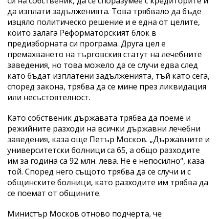
си на собственик, да се споразумее с кредиторите и
да изплати задълженията. Това трябвало да бъде
изцяло политическо решение и е една от целите,
които залага Реформаторският блок в
предизборната си програма. Друга цел е
премахването на търговския статут на лечебните
заведения, но това можело да се случи едва след
като бъдат изплатени задълженията, тъй като сега,
според закона, трябва да се мине през ликвидация
или несъстоятелност.
Като собственик държавата трябва да поеме и
режийните разходи на всички държавни лечебни
заведения, каза още Петър Москов. „Държавните и
университетски болници са 65, а общо разходите
им за година са 92 млн. лева. Не е непосилно“, каза
той. Според него същото трябва да се случи и с
общинските болници, като разходите им трябва да
се поемат от общините.
Министър Москов отново подчерта, че