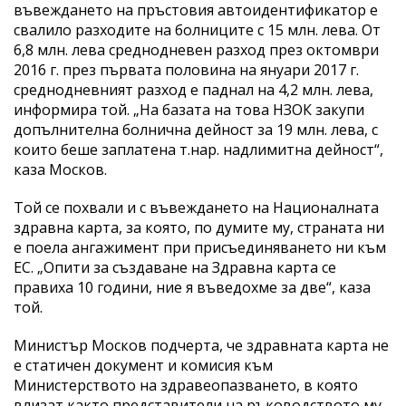
въвеждането на пръстовия автоидентификатор е
свалило разходите на болниците с 15 млн. лева. От
6,8 млн. лева среднодневен разход през октомври
2016 г. през първата половина на януари 2017 г.
среднодневният разход е паднал на 4,2 млн. лева,
информира той. „На базата на това НЗОК закупи
допълнителна болнична дейност за 19 млн. лева, с
които беше заплатена т.нар. надлимитна дейност“,
каза Москов.
Той се похвали и с въвеждането на Националната
здравна карта, за която, по думите му, страната ни
е поела ангажимент при присъединяването ни към
ЕС. „Опити за създаване на Здравна карта се
правиха 10 години, ние я въведохме за две“, каза
той.
Министър Москов подчерта, че здравната карта не
е статичен документ и комисия към
Министерството на здравеопазването, в която
влизат както представители на ръководството му