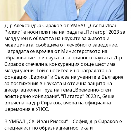
Д-р Александър Сираков от УМБАЛ „Свети Иван
Рилски“ е носителят на наградата „Питагор“ 2023 за
млад учен в областта на науките за живота и
медицината, съобщиха от лечебното заведение.
Наградата се връчва от Министерството на
образованието и науката за принос в науката. Д-р
Сираков спечели в конкуренция с още шестима
млади учени. Той е носител и на наградата на
фондация „Еврика“ и Съюза на учените в България
за постижения в науката и отлична защита на
дисертационен труд на тема „Временно-стент
асистирано койлиране“. "Питагор" 2023 г., беше
връчена на д-р Сираков, вчера на официална
церемония в УНСС.
В УМБАЛ „Св. Иван Рилски“ – София, д-р Сираков е
специалист по образна диагностика и