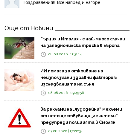
Поздравления!!! Все напред и нагоре
Още от Новини
Гърция и Италия - с най-много случаи
на западнонилска треска в Европа
08.08.2026 | 11:31:14
ИИ помага за откриване на
неизползвани здравни фактори в
изследванията на съня
08.08.2026 | 09:49:56
За реклами на „чудодейни“ мехлеми
от несъществуващи „лечители“
предупреди полицията в Смолян
07.08.2026 | 17:26:34