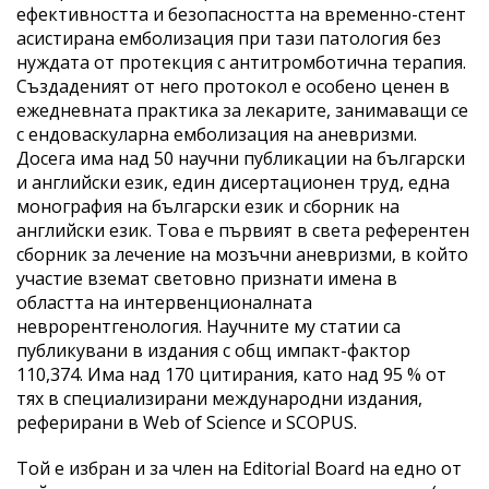
ефективността и безопасността на временно-стент
асистирана емболизация при тази патология без
нуждата от протекция с антитромботична терапия.
Създаденият от него протокол е особено ценен в
ежедневната практика за лекарите, занимаващи се
с ендоваскуларна емболизация на аневризми.
Досега има над 50 научни публикации на български
и английски език, един дисертационен труд, една
монография на български език и сборник на
английски език. Това е първият в света референтен
сборник за лечение на мозъчни аневризми, в който
участие вземат световно признати имена в
областта на интервенционалната
неврорентгенология. Научните му статии са
публикувани в издания с общ импакт-фактор
110,374. Има над 170 цитирания, като над 95 % от
тях в специализирани международни издания,
реферирани в Web of Science и SCOPUS.
Той е избран и за член на Editorial Board на едно от