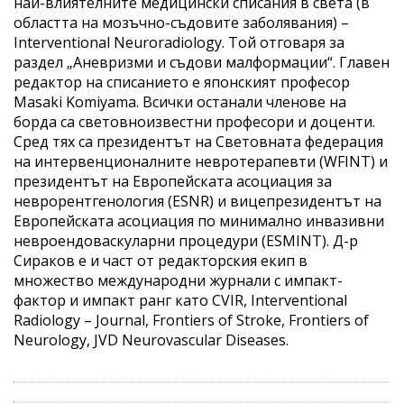
най-влиятелните медицински списания в света (в
областта на мозъчно-съдовите заболявания) –
Interventional Neuroradiology. Той отговаря за
раздел „Аневризми и съдови малформации“. Главен
редактор на списанието е японският професор
Masaki Komiyama. Всички останали членове на
борда са световноизвестни професори и доценти.
Сред тях са президентът на Световната федерация
на интервенционалните невротерапевти (WFINT) и
президентът на Европейската асоциация за
неврорентгенология (ESNR) и вицепрезидентът на
Европейската асоциация по минимално инвазивни
невроендоваскуларни процедури (ESMINT). Д-р
Сираков е и част от редакторския екип в
множество международни журнали с импакт-
фактор и импакт ранг като CVIR, Interventional
Radiology – Journal, Frontiers of Stroke, Frontiers of
Neurology, JVD Neurovascular Diseases.