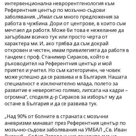
интервенционална неврорентгенология към
Референтния център по мозъчно-съдови
заболявания. „Имал съм много предложения за
работа в чужбина. Дори от центрове, в които съм
мечтаел да работя. Може би това е нежелание да
загърбвам всичко тук или просто черта от
характера ми. И, ако трябва да съм докрай
откровен и честен, имам привилегията да работя в
тандем с проф. Станимир Сираков, който е
ръководител на Референтния център и мой
приятел и учител. Но съм категоричен, че човек
може успешно да се развива и в България. Нашата
специалност е изключително млада, полето за
развитие е невероятно голямо, липсата на кадри –
огромна“, споделя д-р Сираков за изборът му да
остане в България и да се развива тук.
„Над 90% от болните в страната с мозъчни
аневризми минават през Референтния център по
мозъчно-съдови заболявания на УМБАЛ „Св. Иван