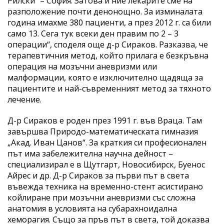
Рилски“ – София. Затова и ние лекарите сме на
разположение почти денонощно. За изминалата
година имахме 380 пациенти, а през 2012 г. са били
само 13. Сега тук всеки ден правим по 2 – 3
операции“, споделя още д-р Сираков. Разказва, че
терапевтичния метод, който прилага е безкръвна
операция на мозъчни аневризми или
малформации, която е изключително щадяща за
пациентите и най-съвременният метод за тяхното
лечение.
Д-р Сираков е роден през 1991 г. във Враца. Там
завършва Природо-математическата гимназия
„Акад. Иван Цанов“. За краткия си професионален
път има забележителна научна дейност –
специализирал е в Щутгарт, Новосибирск, Буенос
Айрес и др. Д-р Сираков за първи път в света
въвежда техника на временно-стент асистирано
койлиране при мозъчни аневризми със сложна
анатомия в условията на субарахноидална
хеморагия. Също за пръв път в света, той доказва