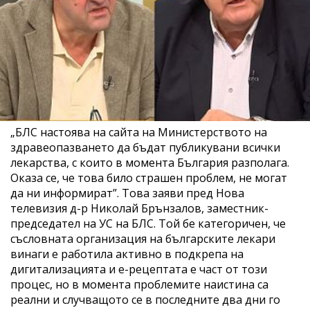
„БЛС настоява на сайта на Министерството на
здравеопазването да бъдат публикувани всички
лекарства, с които в момента България разполага.
Оказа се, че това било страшен проблем, не могат
да ни информират”. Това заяви пред Нова
телевизия д-р Николай Брънзалов, заместник-
председател на УС на БЛС. Той бе категоричен, че
съсловната организация на българските лекари
винаги е работила активно в подкрепа на
дигитализацията и е-рецептата е част от този
процес, но в момента проблемите наистина са
реални и случващото се в последните два дни го