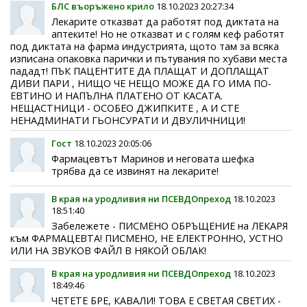
БЛС въоръжено крило
18.10.2023 20:27:34
Лекарите отказват да работят под диктата на
аптеките! Но не отказват и с голям кеф работят
под диктата на фарма индустрията, щото там за всяка
изписана опаковка парички и пътувания по хубави места
пададт! ПЪК ПАЦЕНТИТЕ ДА ПЛАЩАТ И ДОПЛАЩАТ
ДИВИ ПАРИ , НИЩО ЧЕ НЕЩО МОЖЕ ДА ГО ИМА ПО-
ЕВТИНО И НАПЪЛНА ПЛАТЕНО ОТ КАСАТА.
НЕЩАСТНИЦИ - ОСОБЕО ДЖИПКИТЕ , А И СТЕ
НЕНАДМИНАТИ ГЬОНСУРАТИ И ДВУЛИЧНИЦИ!
Гост
18.10.2023 20:05:06
Фармацевтът Маринов и неговата шефка
трябва да се извинят на лекарите!
В края на уродливия ни ПСЕВДОпреход
18.10.2023
18:51:40
Забележете - ПИСМЕНО ОБРЪЩЕНИЕ на ЛЕКАРЯ
към ФАРМАЦЕВТА! ПИСМЕНО, НЕ ЕЛЕКТРОННО, УСТНО
ИЛИ НА ЗВУКОВ ФАЙЛ В НЯКОЙ ОБЛАК!
В края на уродливия ни ПСЕВДОпреход
18.10.2023
18:49:46
ЧЕТЕТЕ БРЕ, КАВАЛИ! ТОВА Е СВЕТАЯ СВЕТИХ -