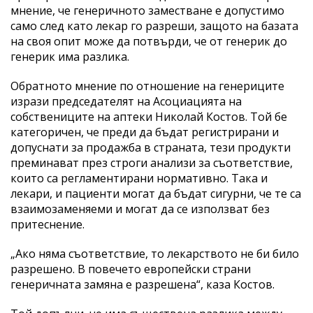
мнение, че генеричното заместване е допустимо
само след като лекар го разреши, защото на базата
на своя опит може да потвърди, че от генерик до
генерик има разлика.
Обратното мнение по отношение на генериците
изрази председателят на Асоциацията на
собствениците на аптеки Николай Костов. Той бе
категоричен, че преди да бъдат регистрирани и
допуснати за продажба в страната, тези продукти
преминават през строги анализи за съответствие,
които са регламентирани нормативно. Така и
лекари, и пациенти могат да бъдат сигурни, че те са
взаимозаменяеми и могат да се използват без
притеснение.
„Ако няма съответствие, то лекарството не би било
разрешено. В повечето европейски страни
генеричната замяна е разрешена“, каза Костов.