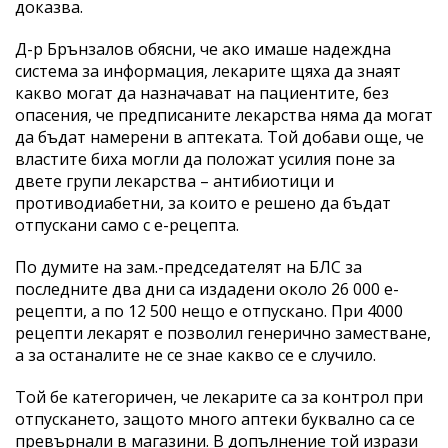
доказва.
Д-р Брънзалов обясни, че ако имаше надеждна
система за информация, лекарите щяха да знаят
какво могат да назначават на пациентите, без
опасения, че предписаните лекарства няма да могат
да бъдат намерени в аптеката. Той добави още, че
властите биха могли да положат усилия поне за
двете групи лекарства – антибиотици и
противодиабетни, за които е решено да бъдат
отпускани само с е-рецепта.
По думите на зам.-председателят на БЛС за
последните два дни са издадени около 26 000 е-
рецепти, а по 12 500 нещо е отпускано. При 4000
рецепти лекарят е позволил генерично заместване,
а за останалите не се знае какво се е случило.
Той бе категоричен, че лекарите са за контрол при
отпускането, защото много аптеки буквално са се
превърнали в магазини. В допълнение той изрази