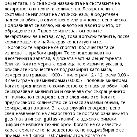
рецептата. То съдържа названията на съставките на
лекарството и техните количества. Лекарствените
съставки се изписват на латински език, в родителен
падеж за обект, в единствено или в множествено число.
Подравняват се вляво, на нивото на двоеточието, от
обръщението. Първо се изписват основните
лекарствени вещества, след това допълнителните, после
коригиращите и най-накрая конституентите.
Търговските марки не се спрягат. Количествата се
изписват с арабски цифри. Те се подравняват по
десетичната запетая, в дясната част на рецептурната
бланка. Когато мерната единица не е изрично указана,
описаните количества се подразбират като маса,
измерена в грамове: 1000 - 1 килограм 12 - 12 грама 0,03 –
3 сантиграма (30 милиграма) 0,0005 – половин милиграм
Когато предписаното количество се отнася за обем, той
се изразява в милилитри и означава със съкращението
ml, изписано непосредствено след числото. Когато
предписаното количество се отнася за малки обеми, те
се изразяват в капки. В такъв случай непосредствено
след названието на лекарството се поставя означението
gtts (на латински: guttas - капки), а вдясно с римски
цифри се изписва техния брой. Когато не са известни
характеристиките на веществото, по подразбиране се
приема, че 1 капка = 0,07 милилитра. Когато се