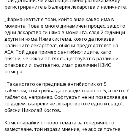
Той допълни, че има съществена разлика между
регистрираните в България лекарства и наличните.
„Фармацевтът е този, който знае какво има в
момента. Това е много динамичен процес, защото
едни лекарства ги няма в момента, след 2 седмици
други ги няма. Няма система, която да показва
наличните лекарства“, обясни председателят на
АСА. Той даде пример с антибиотиците, като
обясни, че някои от тях съществуват в различни
опаковки и, съответно, имат различни НЗИС
номера.
„Така когато се предпише антибиотик от 5
таблетки, той трябва да се даде точно от 5, а не от 7
таблетки, например. Софтуерът не ни позволява да
го дадем, въпреки че лекарството е едно и също”,
обясни Николай Костов.
Коментирайки отново темата за генеричното
заместване, той изрази мнение, че ако се тръгне