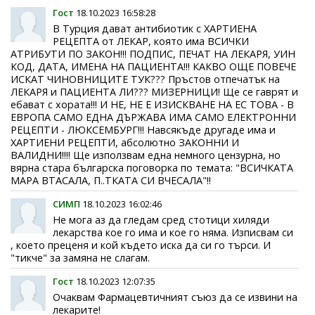
Гост
18.10.2023 16:58:28
В Турция дават антибиотик с ХАРТИЕНА
РЕЦЕПТА от ЛЕКАР, която има ВСИЧКИ
АТРИБУТИ ПО ЗАКОН!!! ПОДПИС, ПЕЧАТ НА ЛЕКАРЯ, УИН
КОД, ДАТА, ИМЕНА НА ПАЦИЕНТА!!! КАКВО ОЩЕ ПОВЕЧЕ
ИСКАТ ЧИНОВНИЦИТЕ ТУК??? Пръстов отпечатък на
ЛЕКАРЯ и ПАЦИЕНТА ЛИ??? МИЗЕРНИЦИ! Ще се гаврят и
ебават с хората!!! И НЕ, НЕ Е ИЗИСКВАНЕ НА ЕС ТОВА - В
ЕВРОПА САМО ЕДНА ДЪРЖАВА ИМА САМО ЕЛЕКТРОННИ
РЕЦЕПТИ - ЛЮКСЕМБУРГ!!! Навсякъде другаде има и
ХАРТИЕНИ РЕЦЕПТИ, абсолютно ЗАКОННИ И
ВАЛИДНИ!!!! Ще използвам една немного цензурна, но
вярна стара българска поговорка по темата: "ВСИЧКАТА
МАРА ВТАСАЛА, П..ТКАТА СИ ВЧЕСАЛА"!!
СИМП
18.10.2023 16:02:46
Не мога аз да гледам сред стотици хиляди
лекарства кое го има и кое го няма. Изписвам си
, което преценя и кой където иска да си го търси. И
"тикче" за замяна не слагам.
Гост
18.10.2023 12:07:35
Очаквам Фармацевтичният съюз да се извини на
лекарите!