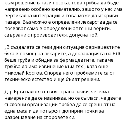
към решение в тази посока, това трябва да бъде
направено особено внимателно, защото у нас има
вертикална интеграция и това може да изкриви
пазара. Възможно е определени лекарства да се
появяват само в определени аптечни вериги,
свързани с производителя, допусна той.
„В създалата се тези дни ситуация фармацевтите
бяха в помощ на лекарите, а декларацията на БЛС
беше груба и обидна за фармацевтите, така че
трябва да има извинение към тях“, каза още
Николай Костов. Според него проблемите са от
техническо естество и ще бъдат решени.
Д-р Брънзалов от своя страна заяви, че няма
намерение да се извинява, но се съгласи, че двете
съсловни организации трябва да се срещнат на
една маса и да потърсят допирни точки за
разрешаване на споровете си.