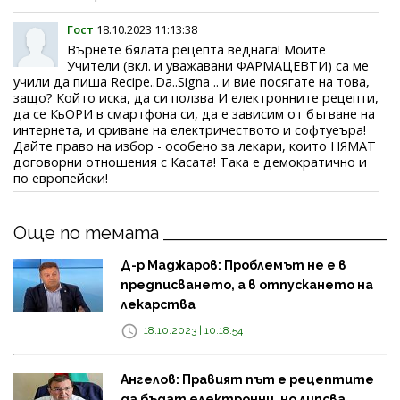
Гост
18.10.2023 11:13:38
Върнете бялата рецепта веднага! Моите
Учители (вкл. и уважавани ФАРМАЦЕВТИ) са ме
учили да пиша Recipe..Da..Signa .. и вие посягате на това,
защо? Който иска, да си ползва И електронните рецепти,
да се КьОРИ в смартфона си, да е зависим от бъгване на
интернета, и сриване на електричеството и софтуеъра!
Дайте право на избор - особено за лекари, които НЯМАТ
договорни отношения с Касата! Така е демократично и
по европейски!
Още по темата
Д-р Маджаров: Проблемът не е в
предписването, а в отпускането на
лекарства
18.10.2023 | 10:18:54
Ангелов: Правият път е рецептите
да бъдат електронни, но липсва