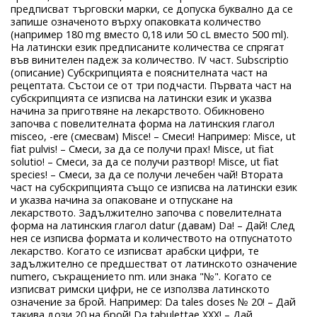
предписват търговски марки, се допуска буквално да се
запише означеното върху опаковката количество
(например 180 mg вместо 0,18 или 50 cL вместо 500 ml).
На латински език предписаните количества се спрягат
във винителен падеж за количество. IV част. Subscriptio
(описание) Субскрипцията е пояснителната част на
рецептата. Състои се от три подчасти. Първата част на
субскрипцията се изписва на латински език и указва
начина за приготвяне на лекарството. Обикновено
започва с повелителната форма на латинския глагол
misceo, -ere (смесвам) Misce! – Смеси! Например: Misce, ut
fiat pulvis! – Смеси, за да се получи прах! Misce, ut fiat
solutio! – Смеси, за да се получи разтвор! Misce, ut fiat
species! – Смеси, за да се получи лечебен чай! Втората
част на субскрипцията също се изписва на латински език
и указва начина за опаковане и отпускане на
лекарството. Задължително започва с повелителната
форма на латинския глагол datur (давам) Da! – Дай! След
нея се изписва формата и количеството на отпуснатото
лекарство. Когато се изписват арабски цифри, те
задължително се предшестват от латинското означение
numero, съкращението nm. или знака "№". Когато се
изписват римски цифри, не се използва латинското
означение за брой. Например: Da tales doses № 20! – Дай
такива дози 20 на брой! Da tabulettae XXX! – Дай