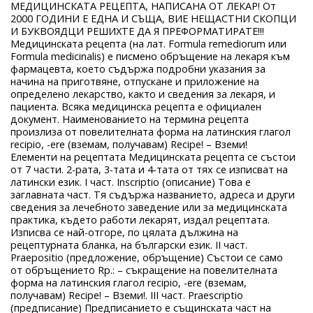
МЕДИЦИНСКАТА РЕЦЕПТА, НАПИСАНА ОТ ЛЕКАР! От
2000 ГОДИНИ Е ЕДНА И СЪЩА, ВИЕ НЕЩАСТНИ СКОПЦИ
И БУКВОЯДЦИ РЕШИХТЕ ДА Я ПРЕФОРМАТИРАТЕ!!!
Медицинската рецепта (на лат. Formula remediorum или
Formula medicinalis) е писмено обръщение на лекаря към
фармацевта, което съдържа подробни указания за
начина на приготвяне, отпускане и приложение на
определено лекарство, както и сведения за лекаря, и
пациента. Всяка медицинска рецепта е официален
документ. Наименованието на термина рецепта
произлиза от повелителната форма на латинския глагол
recipio, -ere (вземам, получавам) Recipe! – Вземи!
Елементи на рецептата Медицинската рецепта се състои
от 7 части. 2-рата, 3-тата и 4-тата от тях се изписват на
латински език. I част. Inscriptio (описание) Това е
заглавната част. Тя съдържа названието, адреса и други
сведения за лечебното заведение или за медицинската
практика, където работи лекарят, издал рецептата.
Изписва се най-отгоре, по цялата дължина на
рецептурната бланка, на български език. II част.
Praepositio (предложение, обръщение) Състои се само
от обръщението Rp.: – съкращение на повелителната
форма на латинския глагол recipio, -ere (вземам,
получавам) Recipe! – Вземи!. III част. Praescriptio
(предписание) Предписанието е същинската част на