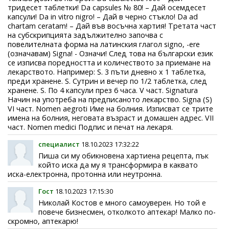
тридесет таблетки! Da capsules № 80! – Дай осемдесет
капсули! Da in vitro nigro! – Дай в черно стъкло! Da ad
chartam ceratam! – Дай във восъчна хартия! Третата част
на субскрипцията задължително започва с
повелителната форма на латинския глагол signo, -ere
(означавам) Signa! - Означи! След това на български език
се изписва поредността и количеството за приемане на
лекарството. Например: S. 3 пъти дневно х 1 таблетка,
преди хранене. S. Сутрин и вечер по 1/2 таблетка, след
хранене. S. По 4 капсули през 6 часа. V част. Signatura
Начин на употреба на предписаното лекарство. Signa (S)
VI част. Nomen aegroti Име на болния. Изписват се трите
имена на болния, неговата възраст и домашен адрес. VII
част. Nomen medici Подпис и печат на лекаря.
специалист
18.10.2023 17:32:22
Пиша си му обикновена хартиена рецепта, пък
който иска да му я трансформира в каквато
иска-електронна, протонна или неутронна.
Гост
18.10.2023 17:15:30
Николай Костов е много самоуверен. Но той е
повече бизнесмен, отколкото аптекар! Малко по-
скромно, аптекарю!