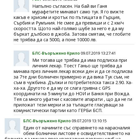
Напълно съгласен. На бай ви Ганя
мурафетите минават само тук. Я го вижте
какъв е хрисим и кротък по пътищата в Гърция,
Сърбия и Румъния. Не смее да превиши и с 2 км/ч
скоростта. Щото най-голямо шубе за него е да му
бъркат дълбоко в джоба. Затова смятам, че глобите
не трябва да са 5000, а поне 10000 лв.
БЛС-Въоръжено Крило
09.07.2019 13:27:41
Ми тогава ще трябва да има подписка при
личния лекар. Тоест Ганьо ще трябва да
минава през личния лекар всеки ден и да се подписва
за 7те дни болничен примерно и да вика Тук съм, не
съм в чужбина. Дължи и потребителска такса 2.90. Ха-
ха-ха. Другото е да му се слага гривна с GPS
координати на 5 минути до НОИ и Банкя при Вожда.
Тея са много уфатни с касовите апарати , що да не ги
приложат тези мерки и за тъпаците гласуващи за
комунистически партии като ГЕРБи БСП.
БЛС-Въоръжено Крило
09.07.2019 13:10:15
Един от начините със справянето на нарасналия
обем болнични листове е освидетелстването на
болните да минава през кварталния партиен клуб на