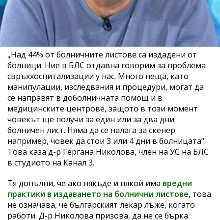
„Над 44% от болничните листове са издадени от
болници. Ние в БЛС отдавна говорим за проблема
свръххоспитализации у нас. Много неща, като
манипулации, изследвания и процедури, могат да
се направят в доболничната помощ и в
медицинските центрове, защото в този момент
човекът ще получи за един или за два дни
болничен лист. Няма да се налага за скенер
например, човек да стои 3 или 4 дни в болницата“.
Това каза д-р Гергана Николова, член на УС на БЛС
в студиото на Канал 3.
Тя допълни, че ако някъде и някой има
вредни
практики в издаването на болнични листове
, това
не означава, че българският лекар лъже, когато
работи. Д-р Николова призова, да не се бърка