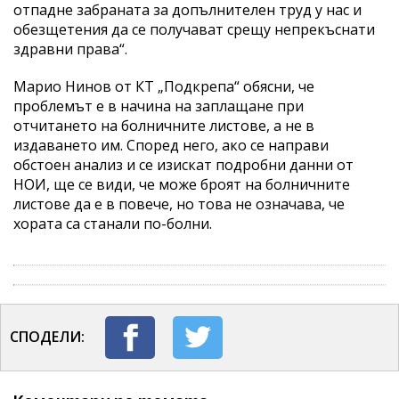
отпадне забраната за допълнителен труд у нас и
обезщетения да се получават срещу непрекъснати
здравни права“.
Марио Нинов от КТ „Подкрепа“ обясни, че
проблемът е в начина на заплащане при
отчитането на болничните листове, а не в
издаването им. Според него, ако се направи
обстоен анализ и се изискат подробни данни от
НОИ, ще се види, че може броят на болничните
листове да е в повече, но това не означава, че
хората са станали по-болни.
СПОДЕЛИ: