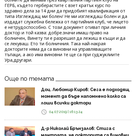
ГЕРБ, където герберастите с взет кратък курс по
здравно дела за 14 дни да придобият квалификация от
типа Изглеждащ ми болен/ Не ми изглеждаш болен и да
издадат служебна бележка от партийния клуб, че лицето
е нетрудоспособно. С този документ отиват при личния
доктор и той казва: добре.значи имаш право на
болничен, Винету ти е разрешил да лежиш в къщи и да
се лекуваш. Ето ти болничния. Така най-накрая
докторите няма да са виновни на управляващите
тъпаци, а ако има виновни те ще са при суджуклиите
Ура,другари.
Още по темата
Доц. Любомир Киров: Сега е подходящ
момент да бъде напомнено колко са
лоши всички доктори
04.07.2019 | 16:13:24
Д-р Николай Брънзалов: Стига с
мантрата, че докторите са виновни