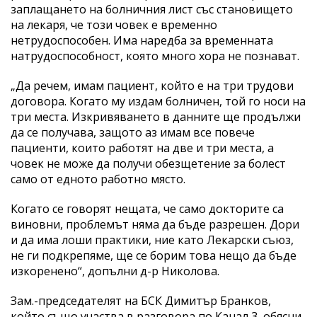
заплащането на болничния лист със становището
на лекаря, че този човек е временно
нетрудоспособен. Има наредба за временната
натрудоспособност, която много хора не познават.
„Да речем, имам пациент, който е на три трудови
договора. Когато му издам болничен, той го носи на
три места. Изкривяването в данните ще продължи
да се получава, защото аз имам все повече
пациенти, които работят на две и три места, а
човек не може да получи обезщетение за болест
само от едното работно място.
Когато се говорят нещата, че само докторите са
виновни, проблемът няма да бъде разрешен. Дори
и да има лоши практики, ние като Лекарски съюз,
не ги подкрепяме, ще се борим това нещо да бъде
изкоренено“, допълни д-р Николова.
Зам.-председателят на БСК Димитър Бранков,
който също участва в разговора по Канал 3, обясни,