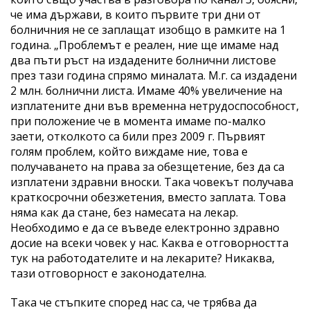
че има държави, в които първите три дни от
болничния не се заплащат изобщо в рамките на 1
година. „Проблемът е реален, ние ще имаме над
два пъти ръст на издадените болнични листове
през тази година спрямо миналата. М.г. са издадени
2 млн. болнични листа. Имаме 40% увеличение на
изплатените дни във временна нетрудоспособност,
при положение че в момента имаме по-малко
заети, отколкото са били през 2009 г. Първият
голям проблем, който виждаме ние, това е
получаването на права за обезщетение, без да са
изплатени здравни вноски. Така човекът получава
краткосрочни обезжетения, вместо заплата. Това
няма как да стане, без намесата на лекар.
Необходимо е да се въведе електронно здравно
досие на всеки човек у нас. Каква е отговорността
тук на работодателите и на лекарите? Никаква,
тази отговорност е законодателна.
Така че стъпките според нас са, че трябва да