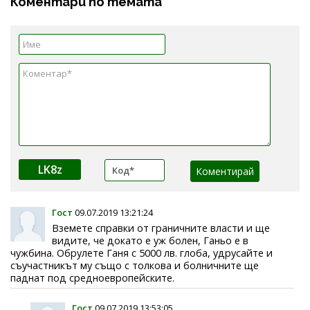
Коментари по темата
LK8z
Гост
09.07.2019 13:21:24
Вземете справки от граничните власти и ще
видите, че докато е уж болен, Ганьо е в
чужбина. Обрулете Ганя с 5000 лв. глоба, удрусайте и
съучастникът му също с толкова и болничните ще
паднат под средноевропейските.
Гост
09.07.2019 13:53:05