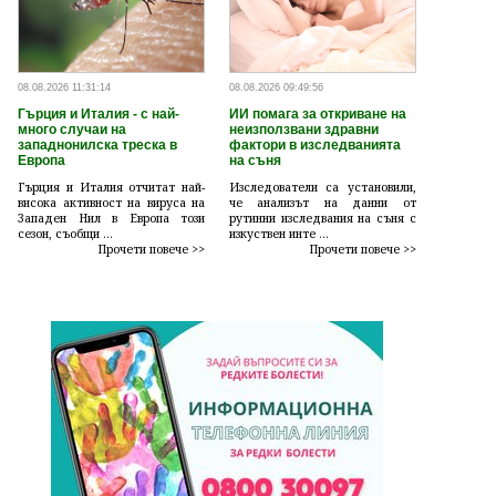
08.08.2026 11:31:14
08.08.2026 09:49:56
Гърция и Италия - с най-
ИИ помага за откриване на
много случаи на
неизползвани здравни
западнонилска треска в
фактори в изследванията
Европа
на съня
Гърция и Италия отчитат най-
Изследователи са установили,
висока активност на вируса на
че анализът на данни от
Западен Нил в Европа този
рутинни изследвания на съня с
сезон, съобщи ...
изкуствен инте ...
Прочети повече >>
Прочети повече >>