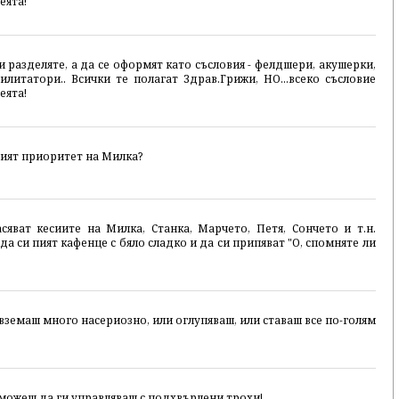
еята!
ги разделяте, а да се оформят като съсловия - фелдшери, акушерки,
илитатори.. Всички те полагат Здрав.Грижи, НО...всеко съсловие
еята!
вият приоритет на Милка?
яват кесиите на Милка, Станка, Марчето, Петя, Сончето и т.н.
а си пият кафенце с бяло сладко и да си припяват "О, спомняте ли
е вземаш много насериозно, или оглупяваш, или ставаш все по-голям
 можеш да ги управляваш с подхвърлени трохи!