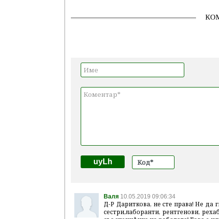
КО
uyLh
Валя
10.05.2019 09:06:34
Д-Р Дариткова, не сте права! Не да 
сестри,лаборанти, рентгенови, рехаб