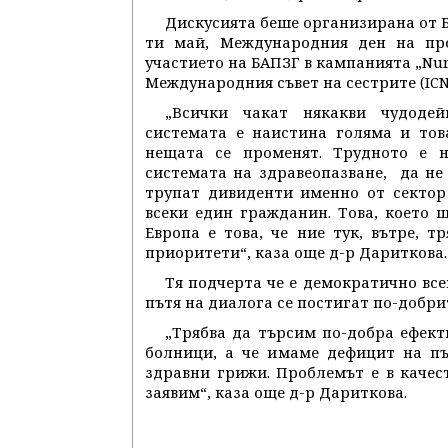
Дискусията беше организирана от 
ти май, Международния ден на пр
участието на БАПЗГ в кампанията „Nur
Международния съвет на сестрите (ICN
„Всички чакат някакви чудодей
системата е наистина голяма и тов
нещата се променят. Трудното е н
системата на здравеопазване, да не 
трупат дивиденти именно от сектор 
всеки един гражданин. Това, което
Европа е това, че ние тук, вътре, 
приоритети“, каза още д-р Дариткова.
Тя подчерта че е демократично все
пътя на диалога се постигат по-добри
„Трябва да търсим по-добра ефект
болници, а че имаме дефицит на п
здравни грижи. Проблемът е в качес
заявим“, каза още д-р Дариткова.