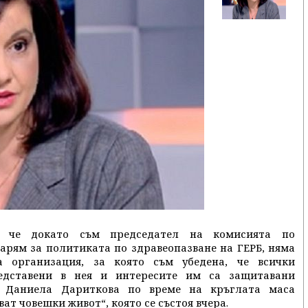
, че докато съм председател на комисията по
арям за политиката по здравеопазване на ГЕРБ, няма
а организация, за която съм убедена, че всички
едставени в нея и интересите им са защитавани
р Даниела Дариткова по време на кръглата маса
ат човешки живот“, която се състоя вчера.