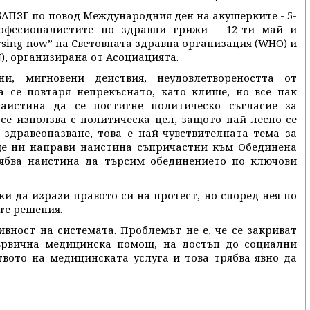
БАПЗГ по повод Международния ден на акушерките - 5-
офесионалистите по здравни грижи - 12-ти май и
sing now” на Световната здравна организация (WHO) и
), организирана от Асоциацията.
ни, мигновени действия, неудовлетвореността от
а се повтаря непрекъснато, като клише, но все пак
аистина да се постигне политическо съгласие за
се използва с политическа цел, защото най-лесно се
здравеопазване, това е най-чувствителната тема за
 ще ни направи наистина съпричастни към Обединена
трябва наистина да търсим обединението по ключови
ки да изрази правото си на протест, но според нея по
те решения.
ивност на системата. Проблемът не е, че се закриват
ървична медицинска помощ, на достъп до социални
твото на медицинската услуга и това трябва явно да