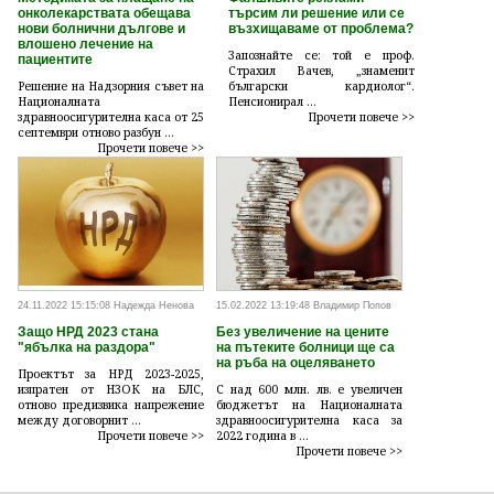
онколекарствата обещава
търсим ли решение или се
нови болнични дългове и
възхищаваме от проблема?
влошено лечение на
Запознайте се: той е проф.
пациентите
Страхил Вачев, „знаменит
Решение на Надзорния съвет на
български кардиолог“.
Националната
Пенсионирал ...
здравноосигурителна каса от 25
Прочети повече >>
септември отново разбун ...
Прочети повече >>
24.11.2022 15:15:08 Надежда Ненова
15.02.2022 13:19:48 Владимир Попов
Защо НРД 2023 стана
Без увеличение на цените
"ябълка на раздора"
на пътеките болници ще са
на ръба на оцеляването
Проектът за НРД 2023-2025,
изпратен от НЗОК на БЛС,
С над 600 млн. лв. е увеличен
отново предизвика напрежение
бюджетът на Националната
между договорнит ...
здравноосигурителна каса за
Прочети повече >>
2022 година в ...
Прочети повече >>