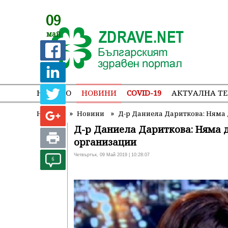
09
май
НАЧАЛО
НОВИНИ
COVID-19
АКТУАЛНА Т
»
»
Начало
Новини
Д-р Даниела Дариткова: Няма 
Д-р Даниела Дариткова: Няма д
организации
Четвъртък, 09 Май 2019 | 10:28:07
6