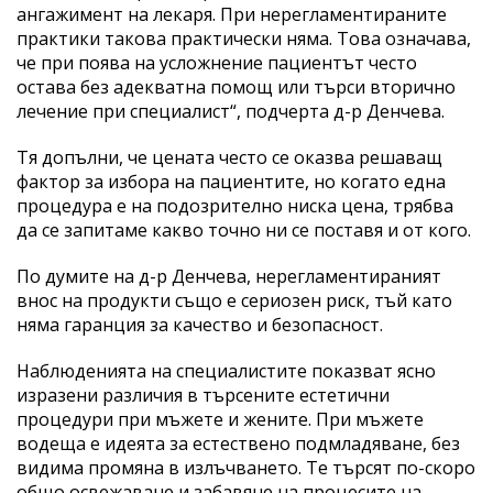
ангажимент на лекаря. При нерегламентираните
практики такова практически няма. Това означава,
че при поява на усложнение пациентът често
остава без адекватна помощ или търси вторично
лечение при специалист“, подчерта д-р Денчева.
Тя допълни, че цената често се оказва решаващ
фактор за избора на пациентите, но когато една
процедура е на подозрително ниска цена, трябва
да се запитаме какво точно ни се поставя и от кого.
По думите на д-р Денчева, нерегламентираният
внос на продукти също е сериозен риск, тъй като
няма гаранция за качество и безопасност.
Наблюденията на специалистите показват ясно
изразени различия в търсените естетични
процедури при мъжете и жените. При мъжете
водеща е идеята за естествено подмладяване, без
видима промяна в излъчването. Те търсят по-скоро
общо освежаване и забавяне на процесите на