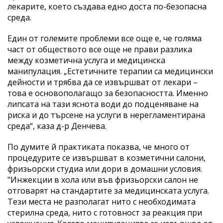
лекарите, което създава едно доста по-безопасна
среда.
Един от големите проблеми все още е, че голяма
част от обществото все още не прави разлика
между козметична услуга и медицинска
манипулация. „Естетичните терапии са медицински
дейности и трябва да се извършват от лекари –
това е основополагащо за безопасността. Именно
липсата на тази яснота води до подценяване на
риска и до търсене на услуги в нерегламентирана
среда“, каза д-р Денчева.
По думите й практиката показва, че много от
процедурите се извършват в козметични салони,
фризьорски студиа или дори в домашни условия.
"Инжекции в хола или във фризьорски салон не
отговарят на стандартите за медицинската услуга.
Тези места не разполагат нито с необходимата
стерилна среда, нито с готовност за реакция при