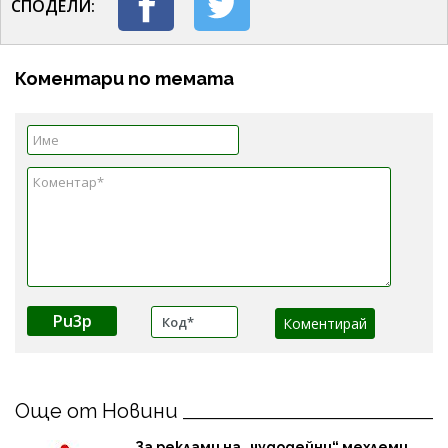
СПОДЕЛИ:
Коментари по темата
Pu3p
Още от Новини
За реклами на „чудодейни“ мехлеми