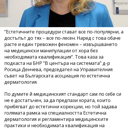
"Естетичните процедури стават все по-популярни, а
достъпът до тях – все по-лесен. Наред с това обаче
расте и един тревожен феномен – извършването
на медицински манипулации от хора без
необходимата квалификация“. Това каза за
подкаста на БНР "В центъра на системата" д-р
Росица Денчева, председател на Управителния
съвет на Българската асоциация по естетична
дерматология.
По думите й медицинският стандарт сам по себе си
не е достатъчен, за да предпази хората, които
прибягват до естетични корекции, но той задава
голямата рамка на специалността Естетична
дерматология и регламентира медицинските
практики и необходимата квалификация на