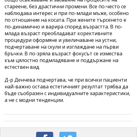
стареене, без драстични промени. Все по-често се
наблюдава интерес и при по-млади мъже, особено
по отношение на косата. При жените търсенето е
по-динамично и варира според възрастта. В по-
млада възраст преобладават корективните
процедури оформяне и увеличаване на устни,
подчертаване на скули и изглаждане на първи
бръчки. В по-зряла възраст фокусът се измества
към цялостно подмладяване и поддържане на
естествен вид.
Д-р Денчева подчертава, че при всички пациенти
най-важно остава естетичният резултат трябва да
бъде съобразен с индивидуалните характеристики,
а не с модни тенденции.