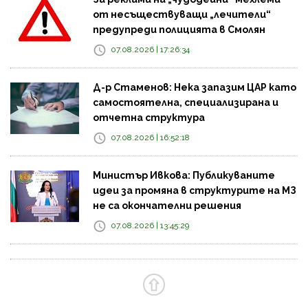
от несъществуващи „лечители“
предупреди полицията в Смолян
07.08.2026 | 17:26:34
Д-р Стаменов: Нека запазим ЦАР като
самостоятелна, специализирана и
отчетна структура
07.08.2026 | 16:52:18
Министър Ивкова: Публикуваните
идеи за промяна в структурите на МЗ
не са окончателни решения
07.08.2026 | 13:45:29