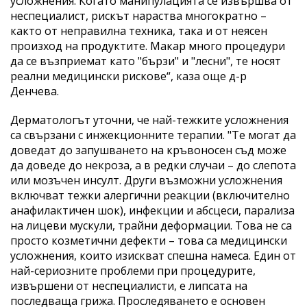
усложнения. Когато манипулацията се извършва от
неспециалист, рискът нараства многократно –
както от неправилна техника, така и от неясен
произход на продуктите. Макар много процедури
да се възприемат като "бързи" и "лесни", те носят
реални медицински рискове“, каза още д-р
Денчева.
Дерматологът уточни, че най-тежките усложнения
са свързани с инжекционните терапии. "Те могат да
доведат до запушването на кръвоносен съд може
да доведе до некроза, а в редки случаи – до слепота
или мозъчен инсулт. Други възможни усложнения
включват тежки алергични реакции (включително
анафилактичен шок), инфекции и абсцеси, парализа
на лицеви мускули, трайни деформации. Това не са
просто козметични дефекти – това са медицински
усложнения, които изискват спешна намеса. Един от
най-сериозните проблеми при процедурите,
извършени от неспециалисти, е липсата на
последваща грижа. Проследяването е основен