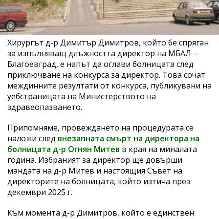
Хирургът д-р Димитър Димитров, който бе спряган
за изпълняващ длъжността директор на МБАЛ –
Благоевград, е напът да оглави болницата след
приключване на конкурса за директор. Това сочат
междинните резултати от конкурса, публикувани на
уебстраницата на Министерството на
здравеопазването.
Припомняме, провеждането на процедурата се
наложи след
внезапната смърт на директора на
болницата д-р Огнян Митев
в края на миналата
година. Избраният за директор ще довърши
мандата на д-р Митев и настоящия Съвет на
директорите на болницата, който изтича през
декември 2025 г.
Към момента д-р Димитров, който е единствен