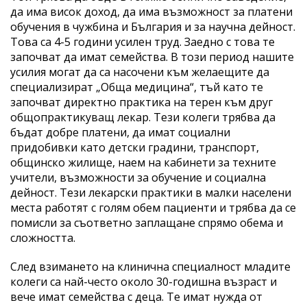
да има висок доход, да има възможност за платени
обучения в чужбина и България и за научна дейност.
Това са 4-5 години усилен труд. Заедно с това те
започват да имат семейства. В този период нашите
усилия могат да са насочени към желаещите да
специализират „Обща медицина“, тъй като те
започват директно практика на терен към друг
общопрактикуващ лекар. Тези колеги трябва да
бъдат добре платени, да имат социални
придобивки като детски градини, транспорт,
общинско жилище, наем на кабинети за техните
учители, възможности за обучение и социална
дейност. Тези лекарски практики в малки населени
места работят с голям обем пациенти и трябва да се
помисли за съответно заплащане спрямо обема и
сложността.
След взимането на клинична специалност младите
колеги са най-често около 30-годишна възраст и
вече имат семейства с деца. Те имат нужда от