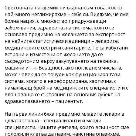
Световната пандемия ни върна към това, което
най-много неглижирахме – себе си. Видяхме, че сме
болна нация, с множество придружаващи
заболявания, здравеопазна система, която се
основава предимно на желанието за експертност
на нейните статистически единици – лекарите,
медицинските сестри и санитарите. Те са избутани
встрани и изместени от желанието да се
съсредоточим върху закупуването на техника,
машини и т.н. Всъщност, ако погледнем числата,
може човек да се почуди как функционира тази
система, когато е нереформирана, хаотична, с
намаляващ брой на медицинските специалисти и с
влошаващо се състояние на основния субект на
здравеопазването – пациентът.
На първа линия бяха предимно младите лекари в
цялата страна – специализанти и млади
специалисти. Нашите учители, които всъщност сме
положили клетва да пазим, наистина опазихме.