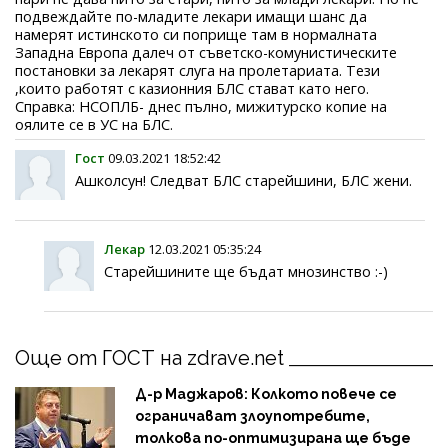
подвеждайте по-младите лекари имащи шанс да
намерят истинското си поприще там в нормалната
Западна Европа далеч от съветско-комунистическите
постановки за лекарят слуга на пролетариата. Тези
,които работят с казионния БЛС стават като него.
Справка: НСОПЛБ- днес пълно, мижитурско копие на
оялите се в УС на БЛС.
Гост
09.03.2021 18:52:42
Ашколсун! Следват БЛС старейшини, БЛС жени.
Лекар
12.03.2021 05:35:24
Старейшините ще бъдат мнозинство :-)
Още от ГОСТ на zdrave.net
Д-р Маджаров: Колкото повече се
ограничават злоупотребите,
толкова по-оптимизирана ще бъде