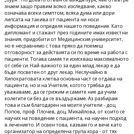
знаем защо правим всяко изследване, какво
означава всеки симптом, всяка дума или дори
липсата на такива от пациента ни носи
информация и определя нашето поведение. Като
дипломант и стажант през годините имах известни
знания, придобити от Медицинския университет,
но е несравнимо с това пряко да поемеш
отговорност за действията си по време на работа с
пациенти. Тогава самия ти изискваш максималното
от себе си. Най-важното за един млад лекар е да
бъде посветен от друг лекар. Неслучайно в
Хипократовата клетва основна част се отдава на
пациента, но и на Учителя, когото трябва да
уважаваме, да се грижим и самите ние да учим
колегите си без да се въздържаме. Аз разбирам
това и съм благодарен на моите учители - доц.
Попов, проф. Плочев, доц. Михайлова, от които се
научих на поведение с пациента, на научен подход
в лечението. И освен това, казвам го и вече като
организатор на определена група хора - от тях