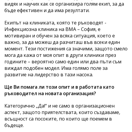
видях и научих как се организира голям екип, за да
бъде ефективен и да има резултати.
Екипът на клиниката, която те ръководят -
Инфекциозна клиника на ВМА – София, е
мотивиран и обучен за всяка ситуация, което е
важно, за да можеш да разчиташ във всеки един
момент. Тези постижения са значими, защото смело
мога да кажа от моя опит в други клиники през
годините – вероятно само един или два пъти съм
виждал подобен модел. Има голямо поле за
развитие на лидерство в тази насока.
Ще Ви помага ли този опит и в работата като
ръководител на новата организация?
Категорично „Да!“ и не само в организационен
аспект, защото приятелствата, които създаваме,
всъщност са посоките, по които ще поемем в
бъдеще.