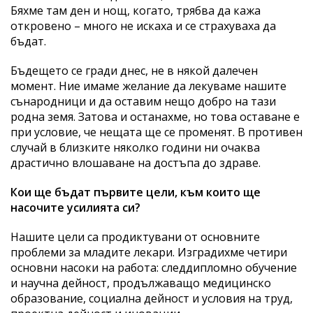
Бяхме там ден и нощ, когато, трябва да кажа
откровено – много не искаха и се страхуваха да
бъдат.
Бъдещето се гради днес, не в някой далечен
момент. Ние имаме желание да лекуваме нашите
сънародници и да оставим нещо добро на тази
родна земя. Затова и останахме, но това оставане е
при условие, че нещата ще се променят. В противен
случай в близките няколко години ни очаква
драстично влошаване на достъпа до здраве.
Кои ще бъдат първите цели, към които ще
насочите усилията си?
Нашите цели са продиктувани от основните
проблеми за младите лекари. Изградихме четири
основни насоки на работа: следдипломно обучение
и научна дейност, продължаващо медицинско
образование, социална дейност и условия на труд,