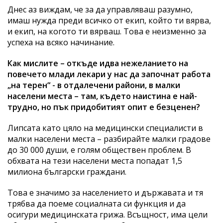
Днес аз виждам, че за да управляваш разумно,
имаш нужда преди всичко от екип, който ти вярва,
и екип, на когото ти вярваш. Това е неизменно за
успеха на всяко начинание.
Как мислите – откъде идва нежеланието на
повечето млади лекари у нас да започнат работа
„на терен“ - в отдалечени райони, в малки
населени места – там, където наистина е най-
трудно, но пък придобитият опит е безценен?
Липсата като цяло на медицински специалисти в
малки населени места – разбирайте малки градове
до 30 000 души, е голям обществен проблем. В
обхвата на тези населени места попадат 1,5
милиона български граждани.
Това е значимо за населението и държавата и тя
трябва да поеме социалната си функция и да
осигури медицинската грижа. Всъщност, има цели