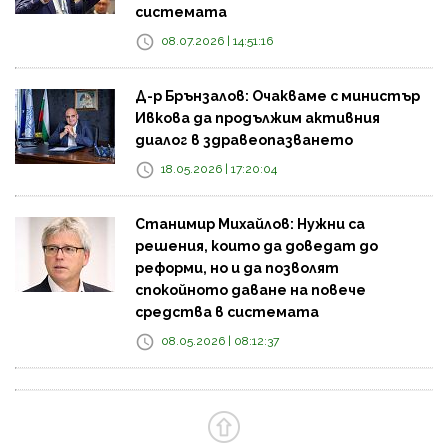
системата
08.07.2026 | 14:51:16
Д-р Брънзалов: Очакваме с министър
Ивкова да продължим активния
диалог в здравеопазването
18.05.2026 | 17:20:04
Станимир Михайлов: Нужни са
решения, които да доведат до
реформи, но и да позволят
спокойното даване на повече
средства в системата
08.05.2026 | 08:12:37