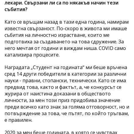
лекари. Свързани ли са по някакъв начин тези
събития?
Като се връщам назад в тази една година, намирам
известна свързаност. По-скоро в живота ми имаше
събития на личностно израстване, които ме
подготвиха за създаването на това сдружение. За
него мечтая от години и виждам ниша. COVID само
катализира процесите.
Наградата „Студент на годината“ ми беше връчена
сред 14 други победители в категории за различни
науки - правни, стопански, технически. Като се има
предвид това, както и фактът, а, че конкурсът се
журира от наистина доказани в обществото
личности, за мен този приз придобива значение
преди всичко като знак за голяма отговорност, но и
потвърждение за това, че пътят, по който тръгвам,
е правилен.
2020 за мен беше годината, в която се чувствах