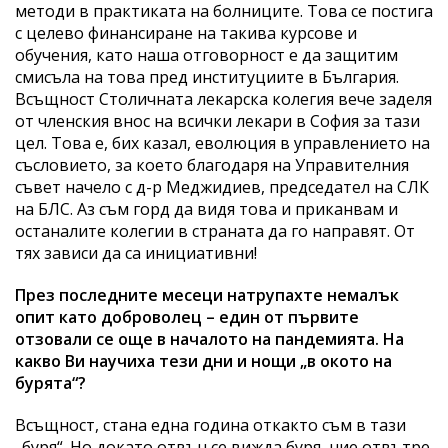
методи в практиката на болниците. Това се постига
с целево финансиране на такива курсове и
обучения, като наша отговорност е да защитим
смисъла на това пред институциите в България.
Всъщност Столичната лекарска колегия вече заделя
от членския внос на всички лекари в София за тази
цел. Това е, бих казал, еволюция в управлението на
съсловието, за което благодаря на Управителния
съвет начело с д-р Меджидиев, председател на СЛК
на БЛС. Аз съм горд да видя това и приканвам и
останалите колегии в страната да го направят. От
тях зависи да са инициативни!
През последните месеци натрупахте немалък
опит като доброволец – един от първите
отзовали се още в началото на пандемията. На
какво Ви научиха тези дни и нощи „в окото на
бурята“?
Всъщност, стана една година откакто съм в тази
„буря“. Но докато отвън се вижда буря, ние отвътре