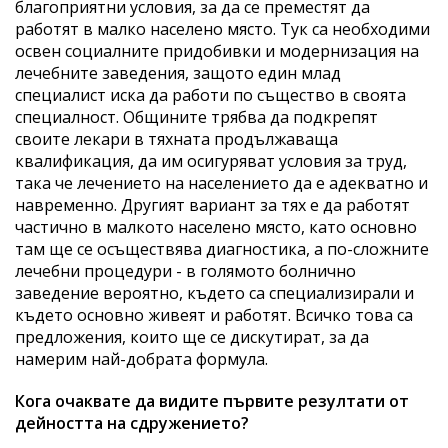
благоприятни условия, за да се преместят да
работят в малко населено място. Тук са необходими
освен социалните придобивки и модернизация на
лечебните заведения, защото един млад
специалист иска да работи по същество в своята
специалност. Общините трябва да подкрепят
своите лекари в тяхната продължаваща
квалификация, да им осигуряват условия за труд,
така че лечението на населението да е адекватно и
навременно. Другият вариант за тях е да работят
частично в малкото населено място, като основно
там ще се осъществява диагностика, а по-сложните
лечебни процедури - в голямото болнично
заведение вероятно, където са специализирали и
където основно живеят и работят. Всичко това са
предложения, които ще се дискутират, за да
намерим най-добрата формула.
Кога очаквате да видите първите резултати от
дейността на сдружението?