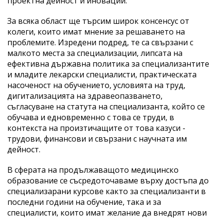
проектна дейност и иновации.
За всяка област ще търсим широк консенсус от
колеги, които имат мнение за решаването на
проблемите. Изредени подред, те са свързани с
малкото места за специализации, липсата на
ефективна държавна политика за специализантите
и младите лекарски специалисти, практическата
насоченост на обучението, условията на труд,
дигитализацията на здравеопазването,
съгласуване на статута на специализанта, който се
обучава и едновременно с това се труди, в
контекста на произтичащите от това казуси -
трудови, финансови и свързани с научната им
дейност.
В сферата на продължаващото медицинско
образование се съсредоточаваме върху достъпа до
специализарани курсове както за специализанти в
последни години на обучение, така и за
специалисти, които имат желание да внедрят нови