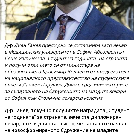
Д-р
Диян Ганев преди дни се дипломира като лекар
в Медицинския университет в София. Абсолвентът
беше излъчен за "Студент на годината" на страната
и получи отличието си от министъра на
образованието Красимир Вълчев и от председателя
на националното представителство на студентските
съвети Даниел Парушев. Диян е сред инициаторите
за създаването на Сдружението на младите лекари
от София към Столична лекарска колегия.
Д-р Ганев, току-що получихте наградата „Студент
на годината“ за страната, вече сте дипломиран
лекар, а тези дни стана ясно, че заставате начело
на новосформираното Сдружение на младите