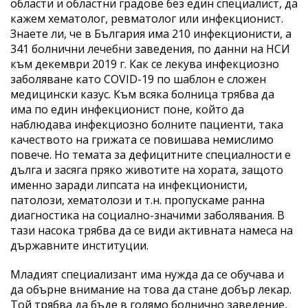
области и областни градове без един специалист, да
кажем хематолог, ревматолог или инфекционист.
Знаете ли, че в България има 210 инфекционисти, а
341 болнични лечебни заведения, по данни на НСИ
към декември 2019 г. Как се лекува инфекциозно
заболяване като COVID-19 по шаблон е сложен
медицински казус. Към всяка болница трябва да
има по един инфекционист поне, който да
наблюдава инфекциозно болните пациенти, така
качеството на грижата се повишава немислимо
повече. Но темата за дефицитните специалности е
дълга и засяга пряко животите на хората, защото
именно заради липсата на инфекционисти,
патолози, хематолози и т.н. пропускаме ранна
диагностика на социално-значими заболявания. В
тази насока трябва да се види активната намеса на
държавните институции.
Младият специализант има нужда да се обучава и
да обърне внимание на това да стане добър лекар.
Той трябва да бъде в голямо болнично заведение,