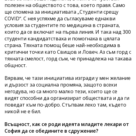
полезен на обществото с това, което правя. Само
ще спомена за инициативата „Студенти срещу
COVID“. С нея успяхме да съгласуваме еднакви
условия за студентите по медицина в страната,
които да се включат на първа линия. И така над 300
студенти кандидатстваха и помогнаха в цялата
страна. Тяхната помощ беше най-необходима в
критични точки като Свищов и Ловеч. Аз съм горд с
тяхната смелост, горд съм, че принадлежа на такава
общност.
Вярвам, че тази инициатива изгради у мен желание
и дързост за социална промяна, защото всеки
негодува, но са много малко тези, които ще се
видят способни да организират обществата и да ги
поведат към по-добро. Стъпвам леко там, където
никой не е бил.
Всъщност, как се роди идеята младите лекари от
София да се обедините в сдружение?