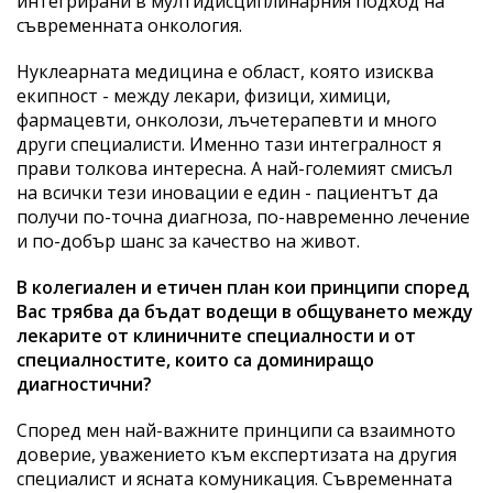
интегрирани в мултидисциплинарния подход на
съвременната онкология.
Нуклеарната медицина е област, която изисква
екипност - между лекари, физици, химици,
фармацевти, онколози, лъчетерапевти и много
други специалисти. Именно тази интегралност я
прави толкова интересна. А най-големият смисъл
на всички тези иновации е един - пациентът да
получи по-точна диагноза, по-навременно лечение
и по-добър шанс за качество на живот.
В колегиален и етичен план кои принципи според
Вас трябва да бъдат водещи в общуването между
лекарите от клиничните специалности и от
специалностите, които са доминиращо
диагностични?
Според мен най-важните принципи са взаимното
доверие, уважението към експертизата на другия
специалист и ясната комуникация. Съвременната