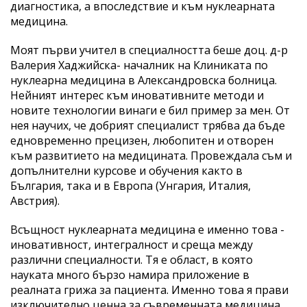
диагностика, а впоследствие и към нуклеарната
медицина.
Моят първи учител в специалността беше доц. д-р
Валерия Хаджийска- началник на Клиниката по
нуклеарна медицина в Александровска болница.
Нейният интерес към иновативните методи и
новите технологии винаги е бил пример за мен. От
нея научих, че добрият специалист трябва да бъде
едновременно прецизен, любопитен и отворен
към развитието на медицината. Провеждала съм и
допълнителни курсове и обучения както в
България, така и в Европа (Унгария, Италия,
Австрия).
Всъщност нуклеарната медицина е именно това -
иновативност, интегралност и среща между
различни специалности. Тя е област, в която
науката много бързо намира приложение в
реалната грижа за пациента. Именно това я прави
изключително ценна за съвременната медицина.