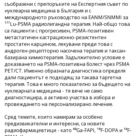
съобразени с препоръките на Експертния съвет по
нуклеарна медицина в България и с
международното ръководство на EANM/SNMMI за
¹⁷⁷Lu-PSMA радиолигандна терапия. Най-общо това
са пациенти с прогресивен, PSMA-позитивен
метастатичен кастрационно-резистентен
простатен карцином, лекувани преди това с
андроген-рецепторно насочена терапия и таксан-
базирана химиотерапия. Задължително условие е
доказването на PSMA-позитивна болест чрез PSMA
PET/CT. Именно образната диагностика определя
дали пациентът е подходящ за такава таргетна
терапия. Това е много показателно за бъдещето на
нуклеарната медицина - тя вече не само
диагностицира, а активно участва в избора и
провеждането на персонализирано лечение.
Сред темите, които намирам за особено
предизвикателни и интересни, са новите
радиофармацевтици - като ⁶⁸Ga-FAPI, ¹⁸F-DOPA и ¹⁸F-