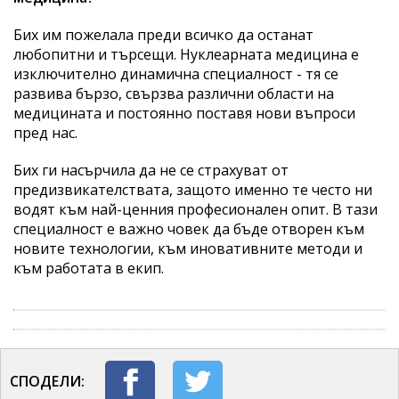
Бих им пожелала преди всичко да останат
любопитни и търсещи. Нуклеарната медицина е
изключително динамична специалност - тя се
развива бързо, свързва различни области на
медицината и постоянно поставя нови въпроси
пред нас.
Бих ги насърчила да не се страхуват от
предизвикателствата, защото именно те често ни
водят към най-ценния професионален опит. В тази
специалност е важно човек да бъде отворен към
новите технологии, към иновативните методи и
към работата в екип.
СПОДЕЛИ: