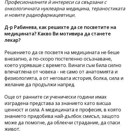
Професионалните ѝ интереси са свързани с
онкологичната нуклеарна медицина, тераностиката
и новите радиофармацевтици.
Д-р Рабинева, как решихте да се посветите на
медицината? Какво Ви мотивира да станете
лекар?
Решението да се посветя на медицината не беше
внезапно, а по-скоро постепенно осъзнаване,
което узряваше с времето. Винаги съм била силно
впечатлена от човека - не само от анатомията и
физиологията, а от неговата история, болка, сила и
желание да продължи напред.
Още от ранните си ученически години имах
изградена представа за знанието като висша
ценност и сила. А медицината е професия, в която
знанието придобива най-дълбок смисъл, защото
може да помогне, да облекчи страдание, да спаси
живот.