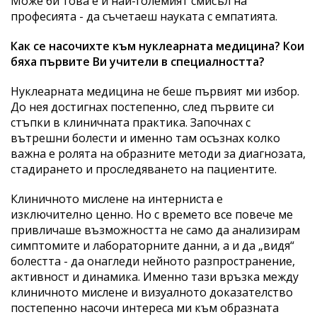
Може би това е и най-големият смисъл на
професията - да съчетаеш науката с емпатията.
Как се насочихте към нуклеарната медицина? Кои
бяха първите Ви учители в специалността?
Нуклеарната медицина не беше първият ми избор.
До нея достигнах постепенно, след първите си
стъпки в клиничната практика. Започнах с
вътрешни болести и именно там осъзнах колко
важна е ролята на образните методи за диагнозата,
стадирането и проследяването на пациентите.
Клиничното мислене на интерниста е
изключително ценно. Но с времето все повече ме
привличаше възможността не само да анализирам
симптомите и лабораторните данни, а и да „видя“
болестта - да онагледи нейното разпространение,
активност и динамика. Именно тази връзка между
клиничното мислене и визуалното доказателство
постепенно насочи интереса ми към образната