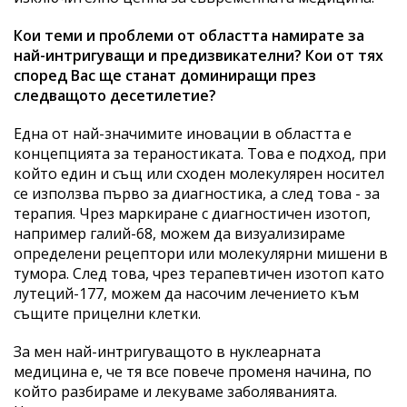
Кои теми и проблеми от областта намирате за
най-интригуващи и предизвикателни? Кои от тях
според Вас ще станат доминиращи през
следващото десетилетие?
Една от най-значимите иновации в областта е
концепцията за тераностиката. Това е подход, при
който един и същ или сходен молекулярен носител
се използва първо за диагностика, а след това - за
терапия. Чрез маркиране с диагностичен изотоп,
например галий-68, можем да визуализираме
определени рецептори или молекулярни мишени в
тумора. След това, чрез терапевтичен изотоп като
лутеций-177, можем да насочим лечението към
същите прицелни клетки.
За мен най-интригуващото в нуклеарната
медицина е, че тя все повече променя начина, по
който разбираме и лекуваме заболяванията.