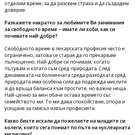
отделим време, за да разсеем страха и да създадем
доверие.
Разкажете накратко за любимите Ви занимания
за свободното време – имате ли хоби, как си
почивате най-добре?
Свободното време в лекарската професия често е
ограничено, затова се старая да го прекарвам
пълноценно. Най-добре си почивам, когато
пътувам и когато съм сред природата. След
динамиката на болничната среда разходката сред
природата има особена сила да подрежда мислите
и да връща баланса към простите, но важни неща.
Най-ценно за мен обаче остава времето със
семейството ми. То ми дава спокойствие, опора и
усещане за смисъл извън професията.
Какво бихте искали да пожелаете на младите си
колеги, които сега поемат по пътя на нуклеарната
медицина?