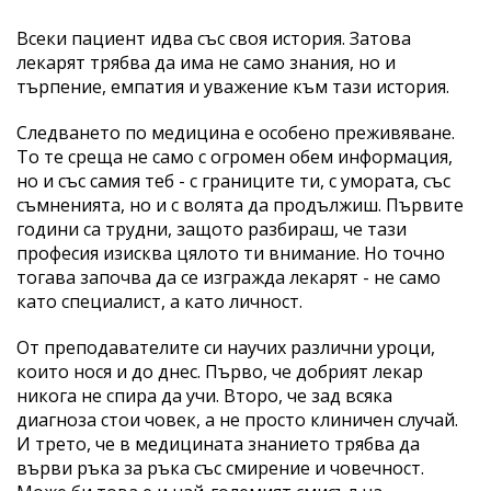
Всеки пациент идва със своя история. Затова
лекарят трябва да има не само знания, но и
търпение, емпатия и уважение към тази история.
Следването по медицина е особено преживяване.
То те среща не само с огромен обем информация,
но и със самия теб - с границите ти, с умората, със
съмненията, но и с волята да продължиш. Първите
години са трудни, защото разбираш, че тази
професия изисква цялото ти внимание. Но точно
тогава започва да се изгражда лекарят - не само
като специалист, а като личност.
От преподавателите си научих различни уроци,
които нося и до днес. Първо, че добрият лекар
никога не спира да учи. Второ, че зад всяка
диагноза стои човек, а не просто клиничен случай.
И трето, че в медицината знанието трябва да
върви ръка за ръка със смирение и човечност.