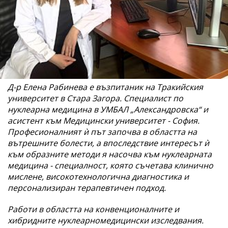
Д-р Елена Рабинева е възпитаник на Тракийския
университет в Стара Загора. Специалист по
нуклеарна медицина в УМБАЛ „Александровска“ и
асистент към Медицински университет - София.
Професионалният ѝ път започва в областта на
вътрешните болести, а впоследствие интересът ѝ
към образните методи я насочва към нуклеарната
медицина - специалност, която съчетава клинично
мислене, високотехнологична диагностика и
персонализиран терапевтичен подход.
Работи в областта на конвенционалните и
хибридните нуклеарномедицински изследвания.