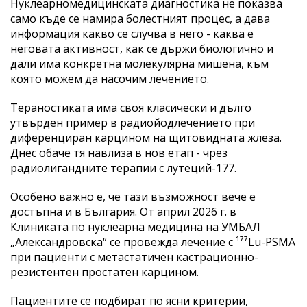
Нуклеарномедицинската диагностика не показва
само къде се намира болестният процес, а дава
информация какво се случва в него - каква е
неговата активност, как се държи биологично и
дали има конкретна молекулярна мишена, към
която можем да насочим лечението.
Тераностиката има своя класически и дълго
утвърден пример в радиойодлечението при
диференциран карцином на щитовидната жлеза.
Днес обаче тя навлиза в нов етап - чрез
радиолигандните терапии с лутеций-177.
Особено важно е, че тази възможност вече е
достъпна и в България. От април 2026 г. в
Клиниката по нуклеарна медицина на УМБАЛ
„Александровска“ се провежда лечение с ¹⁷⁷Lu-PSMA
при пациенти с метастатичен кастрационно-
резистентен простатен карцином.
Пациентите се подбират по ясни критерии,