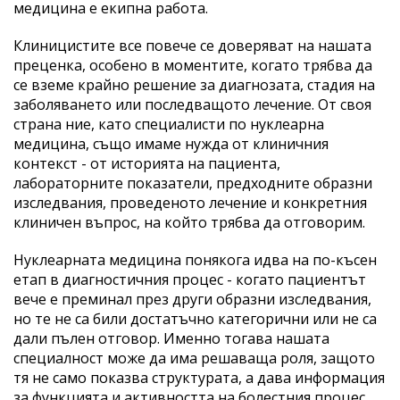
медицина е екипна работа.
Клиницистите все повече се доверяват на нашата
преценка, особено в моментите, когато трябва да
се вземе крайно решение за диагнозата, стадия на
заболяването или последващото лечение. От своя
страна ние, като специалисти по нуклеарна
медицина, също имаме нужда от клиничния
контекст - от историята на пациента,
лабораторните показатели, предходните образни
изследвания, проведеното лечение и конкретния
клиничен въпрос, на който трябва да отговорим.
Нуклеарната медицина понякога идва на по-късен
етап в диагностичния процес - когато пациентът
вече е преминал през други образни изследвания,
но те не са били достатъчно категорични или не са
дали пълен отговор. Именно тогава нашата
специалност може да има решаваща роля, защото
тя не само показва структурата, а дава информация
за функцията и активността на болестния процес.