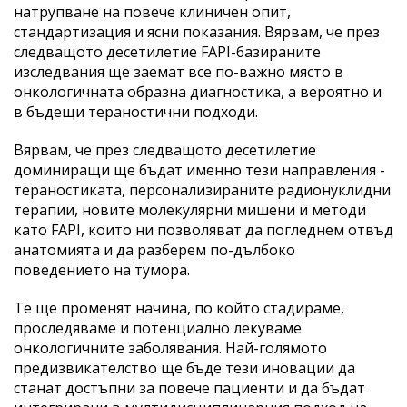
натрупване на повече клиничен опит,
стандартизация и ясни показания. Вярвам, че през
следващото десетилетие FAPI-базираните
изследвания ще заемат все по-важно място в
онкологичната образна диагностика, а вероятно и
в бъдещи тераностични подходи.
Вярвам, че през следващото десетилетие
доминиращи ще бъдат именно тези направления -
тераностиката, персонализираните радионуклидни
терапии, новите молекулярни мишени и методи
като FAPI, които ни позволяват да погледнем отвъд
анатомията и да разберем по-дълбоко
поведението на тумора.
Те ще променят начина, по който стадираме,
проследяваме и потенциално лекуваме
онкологичните заболявания. Най-голямото
предизвикателство ще бъде тези иновации да
станат достъпни за повече пациенти и да бъдат