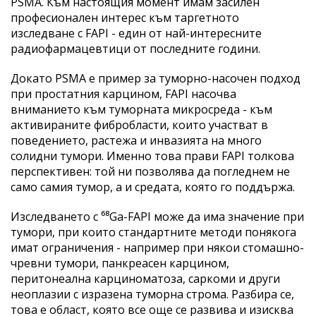
PSMA. Към настоящия момент имам засилен
професионален интерес към таргетното
изследване с FAPI - един от най-интересните
радиофармацевтици от последните години.
Докато PSMA е пример за туморно-насочен подход
при простатния карцином, FAPI насочва
вниманието към туморната микросреда - към
активираните фибробласти, които участват в
поведението, растежа и инвазията на много
солидни тумори. Именно това прави FAPI толкова
перспективен: той ни позволява да погледнем не
само самия тумор, а и средата, която го поддържа.
Изследването с ⁶⁸Ga-FAPI може да има значение при
тумори, при които стандартните методи понякога
имат ограничения - например при някои стомашно-
чревни тумори, панкреасен карцином,
перитонеална карциноматоза, саркоми и други
неоплазии с изразена туморна строма. Разбира се,
това е област, която все още се развива и изисква