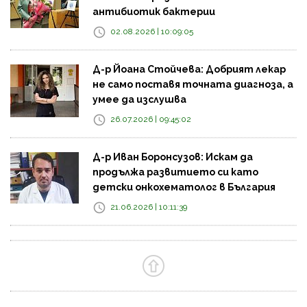
антибиотик бактерии
02.08.2026 | 10:09:05
Д-р Йоана Стойчева: Добрият лекар
не само поставя точната диагноза, а
умее да изслушва
26.07.2026 | 09:45:02
Д-р Иван Боронсузов: Искам да
продължа развитието си като
детски онкохематолог в България
21.06.2026 | 10:11:39