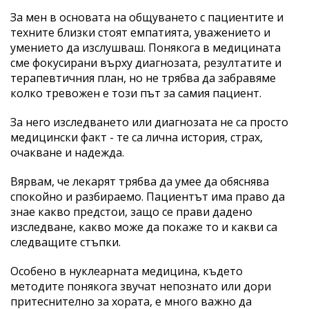
За мен в основата на общуването с пациентите и
техните близки стоят емпатията, уважението и
умението да изслушваш. Понякога в медицината
сме фокусирани върху диагнозата, резултатите и
терапевтичния план, но не трябва да забравяме
колко тревожен е този път за самия пациент.
За него изследването или диагнозата не са просто
медицински факт - те са лична история, страх,
очакване и надежда.
Вярвам, че лекарят трябва да умее да обяснява
спокойно и разбираемо. Пациентът има право да
знае какво предстои, защо се прави дадено
изследване, какво може да покаже то и какви са
следващите стъпки.
Особено в нуклеарната медицина, където
методите понякога звучат непознато или дори
притеснително за хората, е много важно да