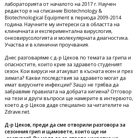
лабораторията от началото на 2017 г. Научен
редактор е на списание Biotechnology &
Biotechnological Equipment в периода 2009-2014
година. Научните му интереси са в областта на
клиничната и експериментална вируслогия,
онковирусологията и молекулярната диагностика.
Участва и в клинични проучвания.
Днес разговаряме с д-р Цеков по темата за грипа и
опасностите, които крие за здравето студеният
сезон. Кои вируси ни атакуват в късната есен и през
зимата? Какви последствия за здравето могат да
имат вирусните инфекции? Защо не трябва да
забравяме правилата на добрата хигиена? Отговор
на тези и други въпроси ще намерите в интервюто,
което д-р Цеков даде специално за читателите на
Zdrave.net.
Д-р Цеков, преди да сме отворили разговора за
сезонния грип и щамовете, които ще ни