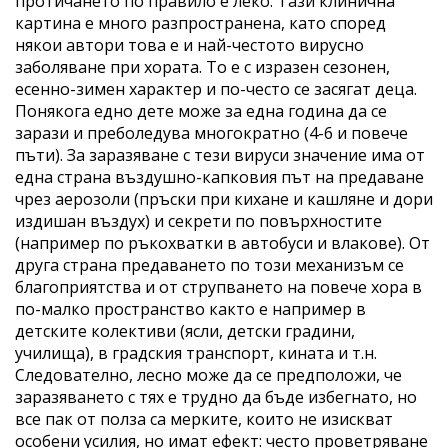
протичането по правило е леко. Тази клинична
картина е много разпространена, като според
някои автори това е и най-честото вирусно
заболяване при хората. То е с изразен сезонен,
есенно-зимен характер и по-често се засягат деца.
Понякога едно дете може за една година да се
зарази и преболедува многократно (4-6 и повече
пъти). За заразяване с тези вируси значение има от
една страна въздушно-капковия път на предаване
чрез аерозоли (пръски при кихане и кашляне и дори
издишан въздух) и секрети по повърхностите
(например по ръкохватки в автобуси и влакове). От
друга страна предаването по този механизъм се
благоприятства и от струпването на повече хора в
по-малко пространство както е например в
детските колективи (ясли, детски градини,
училища), в градския транспорт, кината и т.н.
Следователно, лесно може да се предположи, че
заразяването с тях е трудно да бъде избегнато, но
все пак от полза са мерките, които не изискват
особени усилия, но имат ефект: често проветряване