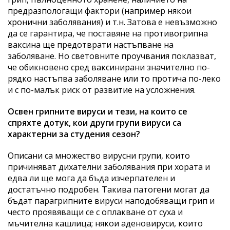
предразпологащи фактори (например някои
хронични заболявания) и т.н. Затова е невъзможно
да се гарантира, че поставяне на противогрипна
ваксина ще предотврати настъпване на
заболяване. Но световните проучвания поклазват,
че обикновено сред ваксинирани значително по-
рядко настъпва заболяване или то протича по-леко
и с по-малък риск от развитие на усложнения.
Освен грипните вируси и тези, на които се
спряхте дотук, кои други групи вируси са
характерни за студения сезон?
Описани са множество вирусни групи, които
причиняват дихателни заболявания при хората и
едва ли ще мога да бъда изчерпателен и
достатъчно подробен. Такива патогени могат да
бъдат парагрипните вируси наподобяващи грип и
често проявяващи се с оплакване от суха и
мъчителна кашлица; някои аденовируси, които