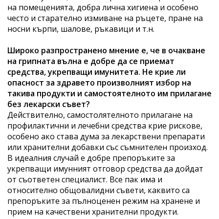
на помещенията, добра лична хигиена и особено
често и старателно измиване на ръцете, пране на
носни кърпи, шалове, ръкавици и т.н.
Широко разпространено мнение е, че в очакване
на грипната вълна е добре да се приемат
средства, укрепващи имунитета. Не крие ли
опасност за здравето произволният избор на
такива продукти и самостоятелното им прилагане
без лекарски съвет?
Действително, самостолятелното прилагане на
профилактични и лечебни средства крие рискове,
особено ако става дума за лекарствени препарати
или хранителни добавки със съмнителен произход.
В идеалния случай е добре препоръките за
укрепващи имунният отговор средства да дойдат
от съответен специалист. Все пак има и
относително общовалидни съвети, каквито са
препоръките за пълноценен режим на хранене и
прием на качествени хранителни продукти.