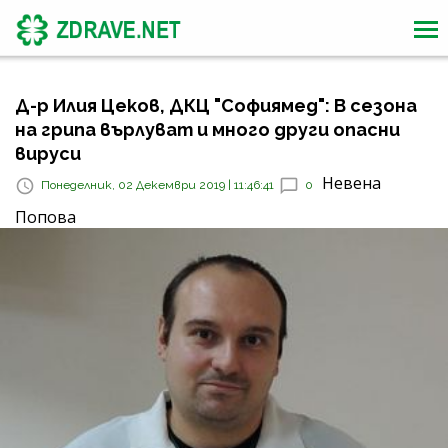
Д-р Илия Цеков, ДКЦ "Софиямед": В сезона
на грипа върлуват и много други опасни
вируси
Невена
Понеделник, 02 Декември 2019 | 11:46:41
0
Попова