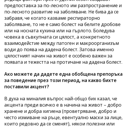
предпоставка за по-лесното им разпространение и
по-лесното развитие на заболяване. Не бива да се
забравя, че когато казваме респираторно
заболяване, то не е само болест на белите дробове
или на носната кухина или на гърлото. Боледува
човека в съвкупната си цялост, а конкретното
взаимодейстие между патоген и макроорганизъм
води до поява на дадена болест. Затова именно
цялостният начин на живот е особено важен за
появата и тежестта на протичане на дадена болест.
Ако можете да дадете една обобщена препоръка
за поведение през този период, на какво бихте
поставили акцент?
В духа на миналия въпрос най-общо бих казал, че
акцента преди всичко е в начина на живот – добро
хранене и добра хигиена (проветряване, добро и
често измиване на ръце, евентуално маски за лице,
които редовно да се сменят), някои полезни или