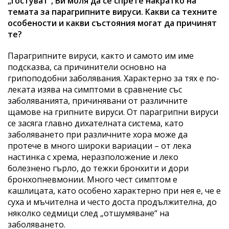
„гостуват“, Ви моля да се спрете накратко на
темата за парагрипните вируси. Какви са техните
особености и какви състояния могат да причинят
те?
Парагрипните вируси, както и самото им име
подсказва, са причинители основно на
грипоподобни заболявания. Характерно за тях е по-
леката изява на симптоми в сравнение със
заболяванията, причинявани от различните
щамове на грипните вируси. От парагрипни вируси
се засяга главно дихателната система, като
заболяването при различните хора може да
протече в много широки вариации – от лека
настинка с хрема, неразположение и леко
болезнено гърло, до тежки бронхити и дори
бронхопневмонии. Много чест симптом е
кашлицата, като особено характерно при нея е, че е
суха и мъчителна и често доста продължителна, до
няколко седмици след „отшумяване“ на
заболяването.