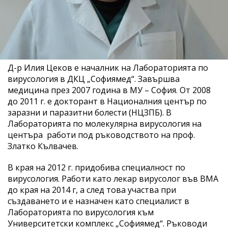
Д-р Илия Цеков е началник на Лабораторията по
вирусология в ДКЦ „Софиямед“. Завършва
медицина през 2007 година в МУ – София. От 2008
до 2011 г. е докторант в Националния център по
заразни и паразитни болести (НЦЗПБ). В
Лабораторията по молекулярна вирусология на
центъра работи под ръководството на проф.
Златко Кълвачев.
В края на 2012 г. придобива специалност по
вирусология. Работи като лекар вирусолог във ВМА
до края на 2014 г, а след това участва при
създаването и е назначен като специалист в
Лабораторията по вирусология към
Университетски комплекс „Софиямед“. Ръководи