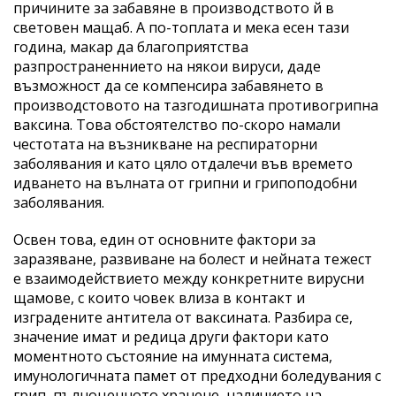
причините за забавяне в производството й в
световен мащаб. А по-топлата и мека есен тази
година, макар да благоприятства
разпространеннието на някои вируси, даде
възможност да се компенсира забавянето в
производстовото на тазгодишната противогрипна
ваксина. Това обстоятелство по-скоро намали
честотата на възникване на респираторни
заболявания и като цяло отдалечи във времето
идването на вълната от грипни и грипоподобни
заболявания.
Освен това, един от основните фактори за
заразяване, развиване на болест и нейната тежест
е взаимодействието между конкретните вирусни
щамове, с които човек влиза в контакт и
изградените антитела от ваксината. Разбира се,
значение имат и редица други фактори като
моментното състояние на имунната система,
имунологичната памет от предходни боледувания с
грип, пълноценното хранене, наличието на