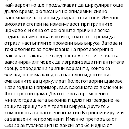
най-вероятно ще продължават да циркулират още
дълго време, а описания на епидемии, силно
напомнящи за грипни датират от векове. Именно
високата степен на изменчивост при грипните
щамове е и една от основните причини всяка
година да има нова ваксина, която се стреми да
отрази настъпилите промени във вируса. Затова и
технологията за получаване на противогрипна
ваксина е такава, че след поставянето и се очаква
ваксинираният човек да изгради защитни антитела
срещу определени грипни варианти, които са
близки, но няма как да са напълно идентични с
очакваните да циркулират болестотворни щамове.
Тази година например, във ваксината са включени
4 конкретни щама. Два от тях са променени от
миналогодишната ваксина и целят изграждане на
защита срещу тип А грипни вируси. Другите 2
компонента са насочени към тип В грипни вируси и
са запазени непроменени. Именно препоръка от
СЗО за актуализация на ваксината бе и една от