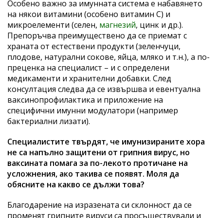
Особено важно за имунната система е набавянето
на някои витамини (особено витамин С) и
микроелементи (селен,
магнезий
, цинк и др.).
Препоръчва преимуществено да се приемат с
храната от естествени продукти (зеленчуци,
плодове, натурални сокове, яйца, мляко и т.н.), а по-
преценка на специалист – и с определени
медикаменти и хранителни добавки. След
консултация следва да се извършва и евентуална
ваксинопрофилактика и приложение на
специфични имунни модулатори (например
бактериални лизати).
Специалистите твърдят, че имунизираните хора
не са напълно защитени от грипния вирус, но
ваксината помага за по-лекото протичане на
усложнения, ако такива се появят. Моля да
обясните на какво се дължи това?
Благодарение на изразената си склонност да се
променят грипните вируси са просъществували и