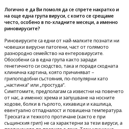
Логично е да Ви помоля да се спрете накратко и
на още една група вируси, с които се срещаме
често, особено в по-хладните месеци, а именно
риновирусите?
Риновирусите са едни от най-малките познати ни
човешки вирусни патогени, част от голямото
разнородно семейство на ентеровирусите.
Обособени са в една група както заради
генетичното си сходство, така и поради сходната
клинична картина, която причиняват –
грипоподобни състояния, по-популярни като
„настинка“ или „простуда“.
Симптомите, предполагам са известни на повечето
от нас, а именно: хрема и запушване на носните
ходове, болки в гърлото, кихавици и кашлица,
евентуално отпадналост и повишена температура.
Треската и тежкото протичане (както е при
същинския грип) не са характерни за тези вируси, а