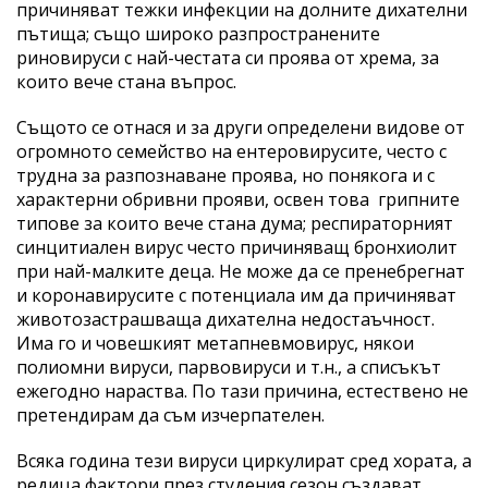
причиняват тежки инфекции на долните дихателни
пътища; също широко разпространените
риновируси с най-честата си проява от хрема, за
които вече стана въпрос.
Същото се отнася и за други определени видове от
огромното семейство на ентеровирусите, често с
трудна за разпознаване проява, но понякога и с
характерни обривни прояви, освен това грипните
типове за които вече стана дума; респираторният
синцитиален вирус често причиняващ бронхиолит
при най-малките деца. Не може да се пренебрегнат
и коронавирусите с потенциала им да причиняват
животозастрашваща дихателна недостаъчност.
Има го и човешкият метапневмовирус, някои
полиомни вируси, парвовируси и т.н., а списъкът
ежегодно нараства. По тази причина, естествено не
претендирам да съм изчерпателен.
Всяка година тези вируси циркулират сред хората, а
редица фактори през студения сезон създават