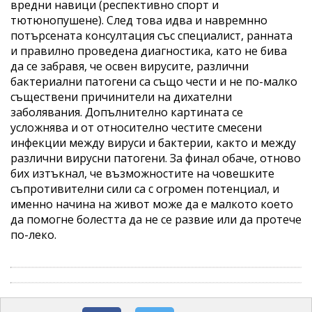
вредни навици (респективно спорт и
тютюнопушене). След това идва и навремнно
потърсената консултация със специалист, ранната
и правилно проведена диагностика, като не бива
да се забравя, че освен вирусите, различни
бактериални патогени са също чести и не по-малко
съществени причинители на дихателни
заболявания. Допълнително картината се
усложнява и от относително честите смесени
инфекции между вируси и бактерии, както и между
различни вирусни патогени. За финал обаче, отново
бих изтъкнал, че възможностите на човешките
съпротивителни сили са с огромен потенциал, и
именно начина на живот може да е малкото което
да помогне болестта да не се развие или да протече
по-леко.