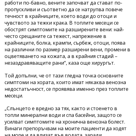
работи по-бавно, вените започват да стават по-
пропускливи и съответно да се натрупва повече
течност в крайниците, което води до отоци и
чувството за тежки крака. В топлите месеци се
обострят симптомите на разширените вени: най-
често срещаните са тежест, напрежение в
крайниците, болка, крампи, сърбеж, отоци, поява
на различни по размер разширени вени, промени в
оцветяването на кожата, а в крайния стадий –
незаздравяващите рани“, каза още хирургът.
Той допълни, че от тази гледна точка основните
симптоми на хората, които имат някаква венозна
недостатъчност, се проявява именно през топлите
месеци.
„Слънцето е вредно за тях, както и стоенето в
топли минерални води и спа басейни, защото се
усилват симптомите на хронична венозна болест.
Винаги препоръчвам на моите пациенти да ходят
на море и да влизат във водата, заради