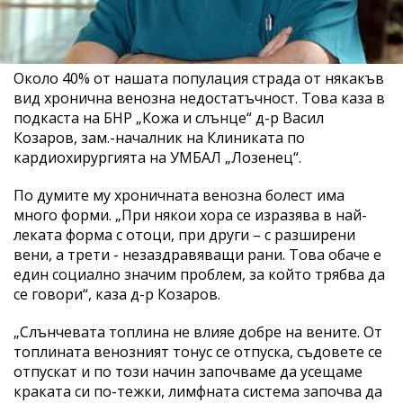
Около 40% от нашата популация страда от някакъв
вид хронична венозна недостатъчност. Това каза в
подкаста на БНР „Кожа и слънце“ д-р Васил
Козаров, зам.-началник на Клиниката по
кардиохирургията на УМБАЛ „Лозенец“.
По думите му хроничната венозна болест има
много форми. „При някои хора се изразява в най-
леката форма с отоци, при други – с разширени
вени, а трети - незаздравяващи рани. Това обаче е
един социално значим проблем, за който трябва да
се говори“, каза д-р Козаров.
„Слънчевата топлина не влияе добре на вените. От
топлината венозният тонус се отпуска, съдовете се
отпускат и по този начин започваме да усещаме
краката си по-тежки, лимфната система започва да