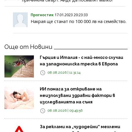
Прогностик
17.01.2023 20:23:33
Накрая ще станат по 100 000 лв на семейство.
Още от Новини
Гърция и Италия - с най-много случаи
на западнонилска треска в Европа
08.08.2026 | 11:31:14
ИИ помага за откриване на
неизползвани здравни фактори в
изследванията на съня
08.08.2026 | 09:49:56
За реклами на „чудодейни“ мехлеми