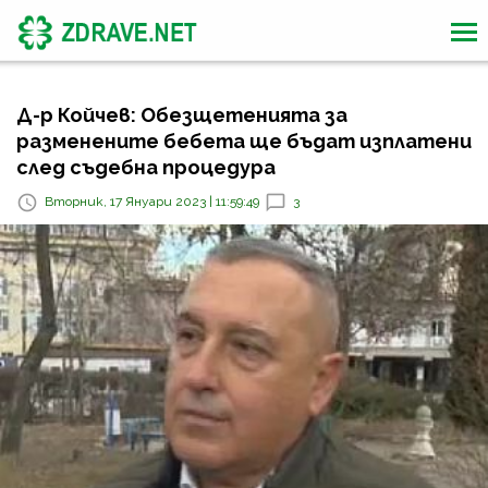
Д-р Койчев: Обезщетенията за
разменените бебета ще бъдат изплатени
след съдебна процедура
Вторник, 17 Януари 2023 | 11:59:49
3