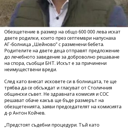
Обезщетение в размер на общо 600 000 лева искат
двете родилки, които през септември напуснаха
АГ-болница „Шейново” с разменени бебета.
Родителите на двете деца отправят предложение
до лечебното заведение за доброволно решаване
на спора, съобщи БНТ. Искът е за причинени
неимуществени вреди.
След като внесат исковете си в болницата, те ще
трябва да се обсъждат и гласуват от Столичния
общински съвет. Не здравната комисия и СОС
решават обаче какъв ще бъде размерът на
обезщетенията, заяви председателят на комисията
д-р Антон Койчев.
„Предстоят съдебни процедури. Тъй като