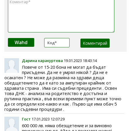
Wahd
Дарина каракуртева
19.01.2023 18:43:14
Повече от 15-20 бона не могат да бъдат
присъдени. Да не е умрял някой ? Да не е
осакатен ? Не може да размяна на здрави деща
обедщетението да е като за ампутиран крайник от
здравата страна . Има си съдебни прецеденти . Освен
това ДНК - анализа на родителство е достъпна и
рутинна практика , във всеки времеви пункт може точно
да се определи кое-какво и как . Първо ще има обач 5
години съдевни процедури .
Гост
17.01.2023 12:07:29
600 000 лв. няма обезщетение и за виновно
причинена смърт. Айде да посмалят малко!