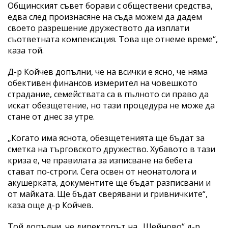
Общинският съвет борави с обществени средства,
едва след произнасяне на съда можем да дадем
своето разрешение дружеството да изплати
съответната компенсация. Това ще отнеме време“,
каза той.
Д-р Койчев допълни, че на всички е ясно, че няма
обективен финансов измерител на човешкото
страдание, семействата са в пълното си право да
искат обезщетение, но тази процедура не може да
стане от днес за утре.
„Когато има яснота, обезщетенията ще бъдат за
сметка на търговското дружество. Хубавото в тази
криза е, че правилата за изписване на бебета
стават по-строги. Сега освен от неонатолога и
акушерката, документите ще бъдат разписвани и
от майката. Ще бъдат сверявани и гривничките“,
каза още д-р Койчев.
Той допълни, че директорът на „Шейново“ д-р