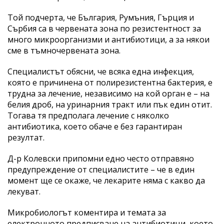
Той подчерта, че България, Румъния, Гърция и
Сърбия са в червената зона по резистентност за
много микроорганизми и антибиотици, а за някои
сме в тъмночервената зона.
Специалистът обясни, че всяка една инфекция,
която е причинена от полирезистентна бактерия, е
трудна за лечение, независимо на кой орган е – на
белия дроб, на уринарния тракт или пък един отит.
Тогава тя предполага лечение с няколко
антибиотика, което обаче е без гарантиран
резултат.
Д-р Колевски припомни едно често отправяно
предупреждение от специалистите – че в един
момент ще се окаже, че лекарите няма с какво да
лекуват.
Микробиологът коментира и темата за
електронното предписване на антибиотици, което