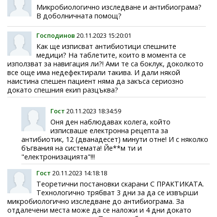
Микробиологично изследване и антибиограма?
В доболничната помощ?
Господинов
20.11.2023 15:20:01
Как ще изписват антибиотици спешните
медици? На таблетите, които в момента се
използват за навигация ли?! Ами те са боклук, доколкото
все още има недефектирали такива. И дали някой
наистина спешен пациент няма да закъса сериозно
докато спешния екип разцъква?
Гост
20.11.2023 18:34:59
Оня ден наблюдавах колега, който
изписваше електронна рецепта за
антибиотик, 12 (дванадесет) минути отне! И с няколко
бъгвания на системата! Йе**м ти и
"електронизацията"!!!
Гост
20.11.2023 14:18:18
Теоретични постановки скарани С ПРАКТИКАТА.
Технологично трябват 3 дни за да се извърши
микробиологично изследване до антибиограма. За
отдалечени места може да се наложи и 4 дни докато