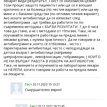
лекарят види резултатът. Тоест се обезсмисля целият
този процес защото пациентът или ще се е влошил
критично и е за болница (по-честия вариант) или ще му
мине и с банални средства (по-оптимистичния вариант).
Ако искате антибиотици да се изписват след
антиибиограма , ще трябва да работите по по-
съвременна методика с БЪРЗИ РЕЗУЛТАТИ -1 до 6 часа
това да стане, а не с методики от 19ти век. Така ,че не
поучавайте лекарите работещи на предна линия с
някакви догми, с нулева практичност. Да не говорим и за
антибиограмата ,която се отбелязва - често с
парентерални антибиотици, често с неподходящи за
детска възраст антибиотици (например
ципрофлоксацин , левофлоксацин ,тобрамицин, ) КОИТО
НЕ НИ ВЪРШАТ РАБОТА В ИЗБОРА НА АНТИБИОТИК.
Така ,че мнението и поученията на лабораторни лекари
са НЕЛЕПИ, когато говорим за работа на предна линия
на лекарите.
Гост
20.11.2023 15:13:21
Съкрушително вярно!
Гост
20.11.2023 18:32:45