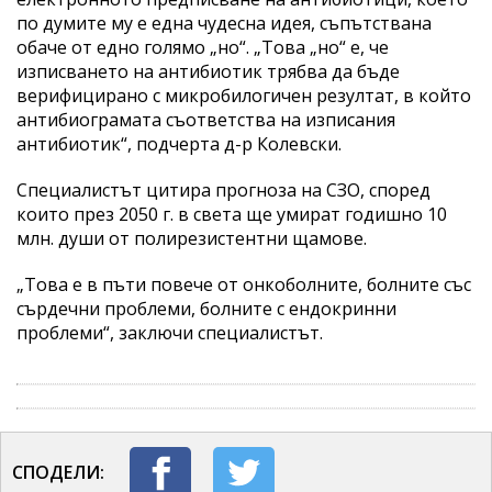
по думите му е една чудесна идея, съпътствана
обаче от едно голямо „но“. „Това „но“ е, че
изписването на антибиотик трябва да бъде
верифицирано с микробилогичен резултат, в който
антибиограмата съответства на изписания
антибиотик“, подчерта д-р Колевски.
Специалистът цитира прогноза на СЗО, според
които през 2050 г. в света ще умират годишно 10
млн. души от полирезистентни щамове.
„Това е в пъти повече от онкоболните, болните със
сърдечни проблеми, болните с ендокринни
проблеми“, заключи специалистът.
СПОДЕЛИ: