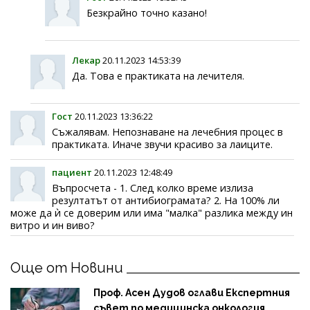
Безкрайно точно казано!
Лекар
20.11.2023 14:53:39
Да. Това е практиката на лечителя.
Гост
20.11.2023 13:36:22
Съжалявам. Непознаване на лечебния процес в
практиката. Иначе звучи красиво за лаиците.
пациент
20.11.2023 12:48:49
Въпросчета - 1. След колко време излиза
резултатът от антибиограмата? 2. На 100% ли
може да ѝ се доверим или има "малка" разлика между ин
витро и ин виво?
Още от Новини
Проф. Асен Дудов оглави Експертния
съвет по медицинска онкология