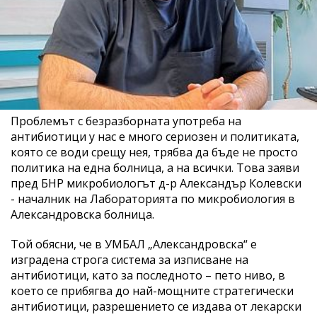
Проблемът с безразборната употреба на
антибиотици у нас е много сериозен и политиката,
която се води срещу нея, трябва да бъде не просто
политика на една болница, а на всички. Това заяви
пред БНР микробиологът д-р Александър Колевски
- началник на Лабораторията по микробиология в
Александровска болница.
Той обясни, че в УМБАЛ „Александровска“ е
изградена строга система за изписване на
антибиотици, като за последното – пето ниво, в
което се прибягва до най-мощните стратегически
антибиотици, разрешението се издава от лекарски