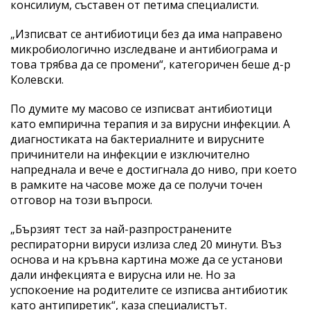
консилиум, съставен от петима специалисти.
„Изписват се антибиотици без да има направено
микробиологично изследване и антибиограма и
това трябва да се промени“, категоричен беше д-р
Колевски.
По думите му масово се изписват антибиотици
като емпирична терапия и за вирусни инфекции. А
диагностиката на бактериалните и вирусните
причинители на инфекции е изключително
напреднала и вече е достигнала до ниво, при което
в рамките на часове може да се получи точен
отговор на този въпроси.
„Бързият тест за най-разпространените
респираторни вируси излиза след 20 минути. Въз
основа и на кръвна картина може да се установи
дали инфекцията е вирусна или не. Но за
успокоение на родителите се изписва антибиотик
като антипиретик“, каза специалистът.