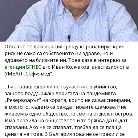
Отказът от ваксинация срещу коронавирус крие
риск не само са собственото ни здраве, но и
здравето на близките ни. Това каза в интервю за
агенция БГНЕС
д-р Иван Колчаков, анестезиолог в
УМБАЛ „Софиямед“.
„Ти ставаш едва ли не съучастник в убийство,
защото поддържаш веригата на пандемията.
„Резервоарът“ на хората, които не са ваксинирани,
е мястото, където се раждат новите щамове. Ние
живеем в едно общество, не сме на отделен остров.
Има правила на обществото и те трябва да бъдат
спазвани. Ако не се спазват, трябва да се плаща
цената на това. В България това не се прави и се