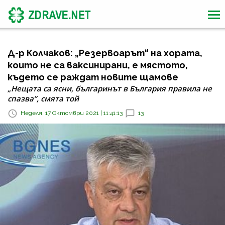
Д-р Колчаков: „Резервоарът“ на хората,
които не са ваксинирани, е мястото,
където се раждат новите щамове
„Нещата са ясни, българинът в България правила не
спазва”, смята той
Неделя, 17 Октомври 2021 | 11:41:13
13