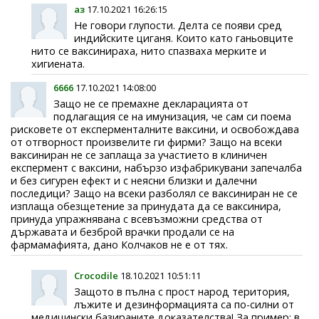
аз
17.10.2021 16:26:15
Не говори глупости. Делта се появи сред
индийските циганя. Които като ганьовците
нито се ваксинираха, нито спазваха мерките и
хигиената.
6666
17.10.2021 14:08:00
Защо не се премахне декларацията от
подлагащия се на имунизация, че сам си поема
рисковете от експерменталните ваксини, и освобождава
от отгворност произвелите ги фирми? Защо на всеки
ваксиниран не се заплаща за участието в клиничен
експермент с ваксини, набързо изфабрикувани запечалба
и без сигурен ефект и с неясни близки и далечни
последици? Защо на всеки разболял се ваксиниран не се
изплаща обезщетение за принудата да се ваксинира,
принуда упражнявана с всевъзможни средства от
държавата и безброй врачки продали се на
фармамафията, дано Колчаков не е от тях.
Crocodile
18.10.2021 10:51:11
Защото в пълна с прост народ територия,
лъжите и дезинформацията са по-силни от
медицински базираните доказателства! За пример: в