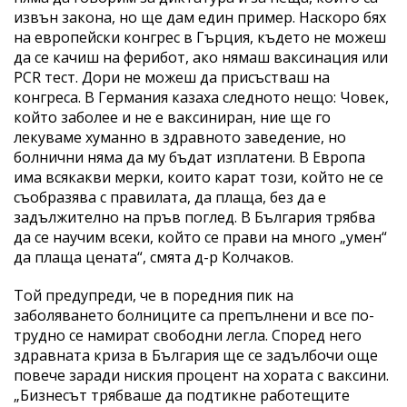
извън закона, но ще дам един пример. Наскоро бях
на европейски конгрес в Гърция, където не можеш
да се качиш на ферибот, ако нямаш ваксинация или
PCR тест. Дори не можеш да присъстваш на
конгреса. В Германия казаха следното нещо: Човек,
който заболее и не е ваксиниран, ние ще го
лекуваме хуманно в здравното заведение, но
болнични няма да му бъдат изплатени. В Европа
има всякакви мерки, които карат този, който не се
съобразява с правилата, да плаща, без да е
задължително на пръв поглед. В България трябва
да се научим всеки, който се прави на много „умен“
да плаща цената“, смята д-р Колчаков.
Той предупреди, че в поредния пик на
заболяването болниците са препълнени и все по-
трудно се намират свободни легла. Според него
здравната криза в България ще се задълбочи още
повече заради ниския процент на хората с ваксини.
„Бизнесът трябваше да подтикне работещите