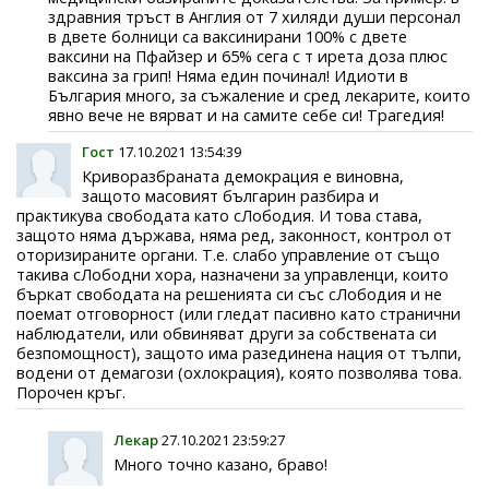
здравния тръст в Англия от 7 хиляди души персонал
в двете болници са ваксинирани 100% с двете
ваксини на Пфайзер и 65% сега с т ирета доза плюс
ваксина за грип! Няма един починал! Идиоти в
България много, за съжаление и сред лекарите, които
явно вече не вярват и на самите себе си! Трагедия!
Гост
17.10.2021 13:54:39
Криворазбраната демокрация е виновна,
защото масовият българин разбира и
практикува свободата като сЛободия. И това става,
защото няма държава, няма ред, законност, контрол от
оторизираните органи. Т.е. слабо управление от също
такива сЛободни хора, назначени за управленци, които
бъркат свободата на решенията си със сЛободия и не
поемат отговорност (или гледат пасивно като странични
наблюдатели, или обвиняват други за собствената си
безпомощност), защото има разединена нация от тълпи,
водени от демагози (охлокрация), която позволява това.
Порочен кръг.
Лекар
27.10.2021 23:59:27
Много точно казано, браво!