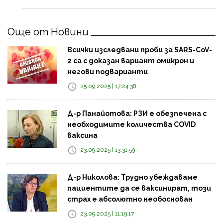
Още от Новини
Всички изследвани проби за SARS-CoV-
2 са с доказан вариант омикрон и
негови подварианти
25.09.2025 | 17:24:38
Д-р Панайотова: РЗИ е обезпечена с
необходимите количества COVID
ваксина
23.09.2025 | 13:31:59
Д-р Николова: Трудно убеждаваме
пациентите да се ваксинират, този
страх е абсолютно необоснован
23.09.2025 | 11:19:17