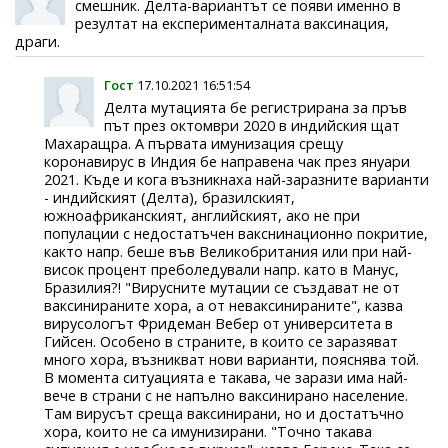
смешник. Делта-вариантът се появи именно в
резултат на експерименталната ваксинация,
драги.
Гост
17.10.2021 16:51:54
Делта мутацията бе регистрирана за пръв
път през октомври 2020 в индийския щат
Махаращра. А първата имунизация срещу
коронавирус в Индия бе направена чак през януари
2021. Къде и кога възникнаха най-заразните варианти
- индийският (Делта), бразилският,
южноафриканският, английският, ако не при
популации с недостатъчен вакснинационно покритие,
както напр. беше във Великобритания или при най-
висок процент преболедували напр. като в Манус,
Бразилия?! "Вирусните мутации се създават не от
ваксинираните хора, а от неваксинираните", казва
вирусологът Фридеман Вебер от университета в
Гийсен. Особено в страните, в които се заразяват
много хора, възникват нови варианти, пояснява той.
В момента ситуацията е такава, че зарази има най-
вече в страни с не напълно ваксинирано население.
Там вирусът среща ваксинирани, но и достатъчно
хора, които не са имунизирани. "Точно такава