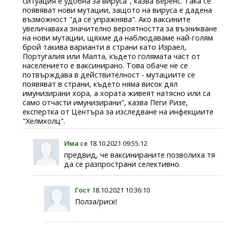
ситуация е удобна за вируса", казва Беренс. Така се
появяват нови мутации, защото на вируса е дадена
възможност "да се упражнява". Ако ваксините
увеличаваха значително вероятността за възникване
на нови мутации, щяхме да наблюдаваме най-голям
брой такива варианти в страни като Израел,
Португалия или Малта, където голямата част от
населението е ваксинирано. Това обаче не се
потвърждава в действителност - мутациите се
появяват в страни, където няма висок дял
имунизирани хора, а хората живеят натясно или са
само отчасти имунизирани", казва Пеги Ризе,
експертка от Центъра за изследване на инфекциите
"Хелмхолц".
Има се
18.10.2021 09:55:12
предвид, че ваксинираните позволиха тя
да се разпространи селективно.
Гост
18.10.2021 10:36:10
Полза/риск!