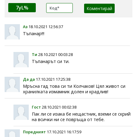
7yL%
Аз
18.10.2021 12:56:37
Тъпанар!!!
Ти
28.10.2021 00:03:28
Тъпанарът си ти.
Да да
17.10.2021 17:25:38
Мръсна гад това си ти Колчаков! Цял живот си
хранилката измамник долен и крадлив!
Гост
28.10.2021 00:02:38
Пак ли се изака бе нещастник, вземи се скрий
на всички ни се повръща от тебе.
Поредният
17.10.2021 16:17:59