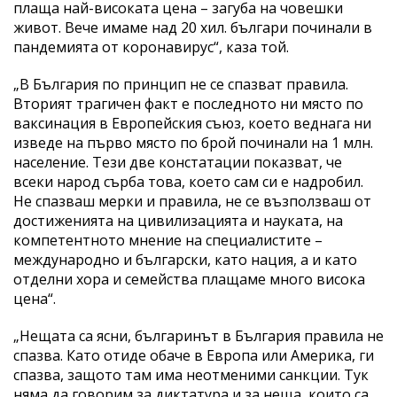
плаща най-високата цена – загуба на човешки
живот. Вече имаме над 20 хил. българи починали в
пандемията от коронавирус“, каза той.
„В България по принцип не се спазват правила.
Вторият трагичен факт е последното ни място по
ваксинация в Европейския съюз, което веднага ни
изведе на първо място по брой починали на 1 млн.
население. Тези две констатации показват, че
всеки народ сърба това, което сам си е надробил.
Не спазваш мерки и правила, не се възползваш от
достиженията на цивилизацията и науката, на
компетентното мнение на специалистите –
международно и български, като нация, а и като
отделни хора и семейства плащаме много висока
цена“.
„Нещата са ясни, българинът в България правила не
спазва. Като отиде обаче в Европа или Америка, ги
спазва, защото там има неотменими санкции. Тук
няма да говорим за диктатура и за неща, които са