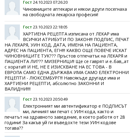
Гост
24.10.2023 07:26:20
Чиновниците аптекари и някои други посегнаха
на свободната лекарска професия!
Гост
23.10.2023 22:18:05
ХАРТИЕНА РЕЦЕПТА изписана от ЛЕКАР има
ВСИЧКИ АТРИБУТИ ПО ЗАКОН!!! ПОДПИС, ПЕЧАТ
НА ЛЕКАРЯ, УИН КОД, ДАТА, ИМЕНА НА ПАЦИЕНТА,
AДРЕС НА ПАЦИЕНТА, ЕГН!!! КАКВО ОЩЕ ПОВЕЧЕ ИСКАТ
ЧИНОВНИЦИТЕ ТУК??? Пръстов отпечатък на ЛЕКАРЯ и
ПАЦИЕНТА ЛИ??? МИЗЕРНИЦИ! Ще се гаврят и е..бав,,ат
с хората!!! И НЕ, НЕ Е ИЗИСКВАНЕ НА ЕС ТОВА - В
ЕВРОПА САМО ЕДНА ДЪРЖАВА ИМА САМО ЕЛЕКТРОННИ
РЕЦЕПТИ - ЛЮКСЕМБУРГ!!! Навсякъде другаде има и
ХАРТИЕНИ РЕЦЕПТИ, абсолютно ЗАКОННИ И
ВАЛИДНИ!!!!
Гост
23.10.2023 20:50:49
Електронният ми автентификатор е ПОДПИСЪТ
ми, личният ми печат с УИН кода, както и
печатът на здравното заведение, в което работя от 28
години! За какъв уй ги въведохте тези УИН кодове
тогава??