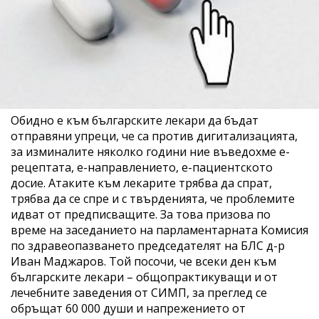
Обидно е към българските лекари да бъдат
отправяни упреци, че са против дигитализацията,
за изминалите няколко години ние въведохме е-
рецептата, е-направлението, е-пациентското
досие. Атаките към лекарите трябва да спрат,
трябва да се спре и с твърденията, че проблемите
идват от предписващите. За това призова по
време на заседанието на парламентарната Комисия
по здравеопазването председателят на БЛС д-р
Иван Маджаров. Той посочи, че всеки ден към
българските лекари – общопрактикуващи и от
лечебните заведения от СИМП, за преглед се
обръщат 60 000 души и напрежението от