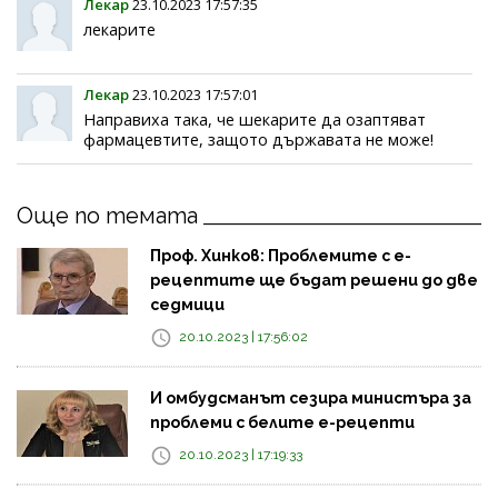
Лекар
23.10.2023 17:57:35
лекарите
Лекар
23.10.2023 17:57:01
Направиха така, че шекарите да озаптяват
фармацевтите, защото държавата не може!
Още по темата
Проф. Хинков: Проблемите с е-
рецептите ще бъдат решени до две
седмици
20.10.2023 | 17:56:02
И омбудсманът сезира министъра за
проблеми с белите е-рецепти
20.10.2023 | 17:19:33