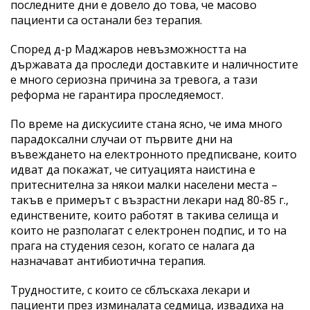
последните дни е довело до това, че масово
пациенти са останали без терапия.
Според д-р Маджаров невъзможността на
държавата да проследи доставките и наличностите
е много сериозна причина за тревога, а тази
реформа не гарантира проследяемост.
По време на дискусиите стана ясно, че има много
парадоксални случаи от първите дни на
въвеждането на електронното предписване, които
идват да покажат, че ситуацията наистина е
притеснителна за някои малки населени места –
такъв е примерът с възрастни лекари над 80-85 г.,
единствените, които работят в такива селища и
които не разполагат с електронен подпис, и то на
прага на студения сезон, когато се налага да
назначават антибиотична терапия.
Трудностите, с които се сблъскаха лекари и
пациенти през изминалата седмица, извадиха на