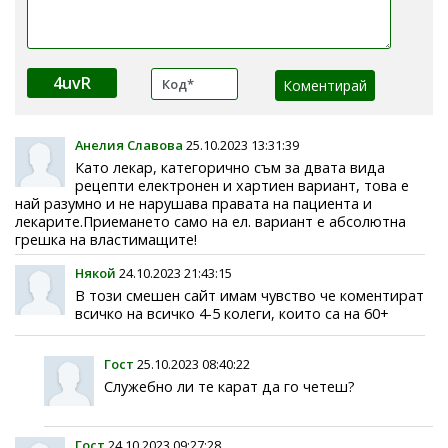
4uvR
Анелия Славова
25.10.2023 13:31:39
Като лекар, категорично съм за двата вида
рецепти електронен и хартиен вариант, това е
най разумно и не нарушава правата на пациента и
лекарите.Приемането само на ел. вариант е абсолютна
грешка на властимащите!
Някой
24.10.2023 21:43:15
В този смешен сайт имам чувство че коментират
всичко на всичко 4-5 колеги, които са на 60+
Гост
25.10.2023 08:40:22
Служебно ли те карат да го четеш?
Гост
24.10.2023 09:27:28