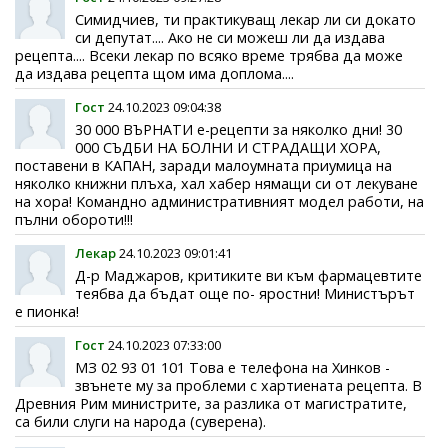
Симидчиев, ти практикуващ лекар ли си докато
си депутат.... Ако не си можеш ли да издава
рецепта.... Всеки лекар по всяко време трябва да може
да издава рецепта щом има доплома....
Гост
24.10.2023 09:04:38
30 000 ВЪРНАТИ е-рецепти за няколко дни! 30
000 СЪДБИ НА БОЛНИ И СТРАДАЩИ ХОРА,
поставени в КАПАН, заради малоумната приумица на
няколко книжни плъха, хал хабер нямащи си от лекуване
на хора! Kомандно административният модел работи, на
пълни обороти!!!
Лекар
24.10.2023 09:01:41
Д-р Маджаров, критиките ви към фармацевтите
теябва да бъдат още по- яростни! Министърът
е пионка!
Гост
24.10.2023 07:33:00
МЗ 02 93 01 101 Toва е телефона на Хинков -
звънете му за проблеми с хартиената рецепта. В
Древния Рим министрите, за разлика от магистратите,
са били слуги на народа (суверена).