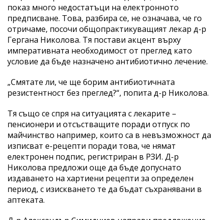
показ много недостатъци на електронното
предписване. Това, разбира се, не означава, че го
отричаме, посочи общопрактикуващият лекар д-р
Гергана Николова. Тя постави акцент върху
императивната необходимост от преглед като
условие да бъде назначено антибиотично лечение.
„Смятате ли, че ще борим антибиотичната
резистентност без преглед?“, попита д-р Николова.
Тя също се спря на ситуацията с лекарите –
пенсионери и отсъстващите поради отпуск по
майчинство например, които са в невъзможност да
изписват е-рецепти поради това, че нямат
електронен подпис, регистриран в РЗИ. Д-р
Николова предложи още да бъде допуснато
издаването на хартиени рецепти за определен
период, с изискването те да бъдат съхранявани в
аптеката.