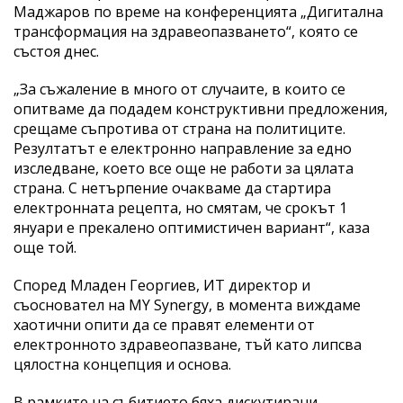
Маджаров по време на конференцията „Дигитална
трансформация на здравеопазването“, която се
състоя днес.
„За съжаление в много от случаите, в които се
опитваме да подадем конструктивни предложения,
срещаме съпротива от страна на политиците.
Резултатът е електронно направление за едно
изследване, което все още не работи за цялата
страна. С нетърпение очакваме да стартира
електронната рецепта, но смятам, че срокът 1
януари е прекалено оптимистичен вариант“, каза
още той.
Според Младен Георгиев, ИТ директор и
съосновател на MY Synergy, в момента виждаме
хаотични опити да се правят елементи от
електронното здравеопазване, тъй като липсва
цялостна концепция и основа.
В рамките на събитието бяха дискутирани