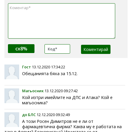
cx8%
Гост
13.12.2020 17:34:22
Обещанията бяха за 15.12.
Магьосник
13.12.2020 09:27:42
Кой изтри имейлите на ДПС и Атака? Кой е
магьосника?
до БЛС
12.12.2020 09:32:49
А този Росен Димитров не е ли от
фармацевтична фирма? Каква му е работата на
такъв форум? Безкористна? Изчистете се от