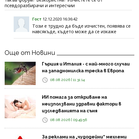
псевдоразбирачи и интересчии
Гост
12.12.2020 16:36:42
Този е трудно да бъде изчистен, появява се
навсякъде, където може да се изкаже
Още от Новини
Гърция и Италия - с най-много случаи
на западнонилска треска в Европа
08.08.2026 | 11:31:14
ИИ помага за откриване на
неизползвани здравни фактори в
изследванията на съня
08.08.2026 | 09:49:56
За реклами на „чудодейни“ мехлеми