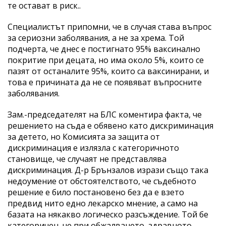
те остават в риск..
Специалистът припомни, че в случая става въпрос
за сериозни заболявания, а не за хрема. Той
подчерта, че днес е постигнато 95% ваксинално
покритие при децата, но има около 5%, които се
пазят от останалите 95%, които са ваксинирани, и
това е причината да не се появяват въпросните
заболявания.
Зам.-председателят на БЛС коментира факта, че
решението на съда е обявено като дискриминация
за детето, но Комисията за защита от
дискриминация е излязла с категоричното
становище, че случаят не представлява
дискриминация. Д-р Брънзалов изрази също така
недоумение от обстоятелството, че съдебното
решение е било постановено без да е взето
предвид нито едно лекарско мнение, а само на
базата на някакво логическо разсъждение. Той бе
категоричен, че при обжалването, здравното