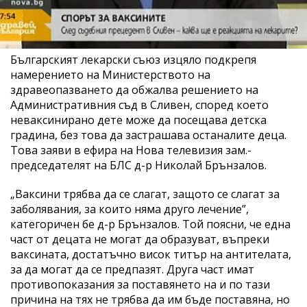
Българският лекарски съюз изцяло подкрепя
намерението на Министерството на
здравеопазването да обжалва решението на
Административния съд в Сливен, според което
неваксинирано дете може да посещава детска
градина, без това да застрашава останалите деца.
Това заяви в ефира на Нова телевизия зам.-
председателят на БЛС д-р Николай Брънзалов.
„Ваксини трябва да се слагат, защото се слагат за
заболявания, за които няма друго лечение”,
категоричен бе д-р Брънзалов. Той поясни, че една
част от децата не могат да образуват, въпреки
ваксината, достатъчно висок титър на антителата,
за да могат да се предпазят. Друга част имат
противопоказания за поставянето на и по тази
причина на тях не трябва да им бъде поставяна, но