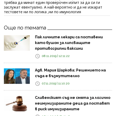
трябва да минат един проверочен изпит за да си ги
заслужат евентуално. А най-вероятно и да не изкарат
тестовете ни по логика ,ни по имунология
Още по темата
Пак личните лекари са поставени
като бушон за липсващите
противогрипни ваксини
08.11.2019 | 12:11:22
Адв. Мария Шаркова: Решението на
съда е възмутително
07.11.2019 | 11:10:20
Сливенският съд не смята за логично
неимунизираните деца да поставят
в риск имунизираните