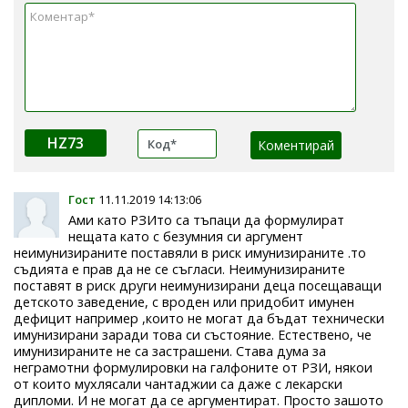
HZ73
Гост
11.11.2019 14:13:06
Ами като РЗИто са тъпаци да формулират
нещата като с безумния си аргумент
неимунизираните поставяли в риск имунизираните .то
съдията е прав да не се съгласи. Неимунизираните
поставят в риск други неимунизирани деца посещаващи
детското заведение, с вроден или придобит имунен
дефицит например ,които не могат да бъдат технически
имунизирани заради това си състояние. Естествено, че
имунизираните не са застрашени. Става дума за
неграмотни формулировки на галфоните от РЗИ, някои
от които мухлясали чантаджии са даже с лекарски
дипломи. И не могат да се аргументират. Просто зашото