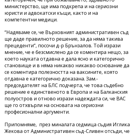
министерство, ще има подкрепа и на сериозни
юристи и адвокатски къщи, както и на
компетентни медици.
“Надяваме се, че Върховният административен съд
ще даде правилното решение, за да няма такива
прецеденти“, посочи д-р Брънзалов. Той изрази
мнение, че е безсмислено да се коментира нещо, за
което науката отдавна е дала ясно и категорично
становище и в няма никакво никакво основание да
се коментира полезността на ваксините, която
отдавна е категорично доказана. Зам.-
председателят на БЛС подчерта, че това съдебно
решение е единственото в Европа и на Балканския
полуостров и отново изрази надеждата си, че ВАС
ще го отхвърли на основата на сериозни
професионални аргументи.
Припомняме, през миналата седмица съдия Иглика
Жекова от Административен съд-Сливен отсъди, че