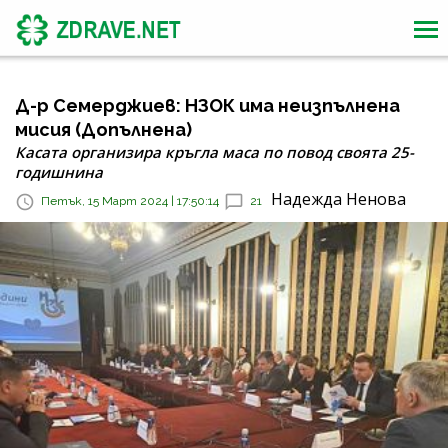
Д-р Семерджиев: НЗОК има неизпълнена
мисия (Допълнена)
Касата организира кръгла маса по повод своята 25-
годишнина
Надежда Ненова
Петък, 15 Март 2024 | 17:50:14
21