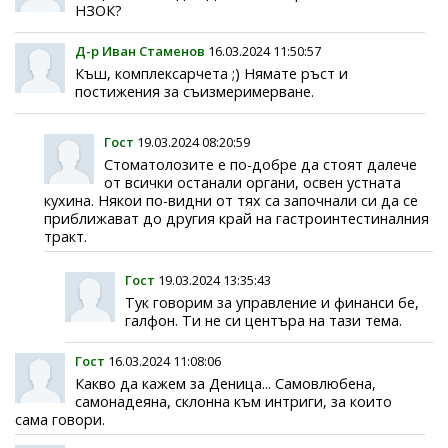
НЗОК?
Д-р Иван Стаменов
16.03.2024 11:50:57
Къш, комплексарчета ;) Нямате ръст и
постижения за съизмеримерване.
Гост
19.03.2024 08:20:59
Стоматолозите е по-добре да стоят далече
от всички останали органи, освен устната
кухина. Някои по-видни от тях са започнали си да се
приближават до другия край на гастроинтестиналния
тракт.
Гост
19.03.2024 13:35:43
Тук говорим за управление и финанси бе,
галфон. Ти не си центъра на тази тема.
Гост
16.03.2024 11:08:06
Какво да кажем за Деница... Самовлюбена,
самонадеяна, склонна към интриги, за които
сама говори.