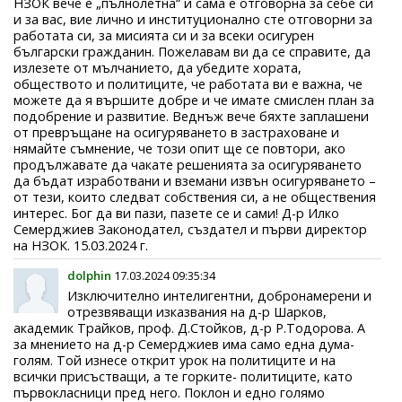
НЗОК вече е „пълнолетна“ и сама е отговорна за себе си
и за вас, вие лично и институционално сте отговорни за
работата си, за мисията си и за всеки осигурен
български гражданин. Пожелавам ви да се справите, да
излезете от мълчанието, да убедите хората,
обществото и политиците, че работата ви е важна, че
можете да я вършите добре и че имате смислен план за
подобрение и развитие. Веднъж вече бяхте заплашени
от превръщане на осигуряването в застраховане и
нямайте съмнение, че този опит ще се повтори, ако
продължавате да чакате решенията за осигуряването
да бъдат изработвани и вземани извън осигуряването –
от тези, които следват собствения си, а не обществения
интерес. Бог да ви пази, пазете се и сами! Д-р Илко
Семерджиев Законодател, създател и първи директор
на НЗОК. 15.03.2024 г.
dolphin
17.03.2024 09:35:34
Изключително интелигентни, добронамерени и
отрезвяващи изказвания на д-р Шарков,
академик Трайков, проф. Д.Стойков, д-р Р.Тодорова. А
за мнението на д-р Семерджиев има само една дума-
голям. Той изнесе открит урок на политиците и на
всички присъстващи, а те горките- политиците, като
първокласници пред него. Поклон и едно голямо