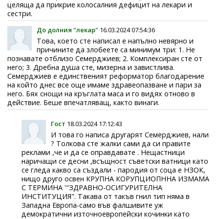
целяща да прикрие колосалния дефицит на лекари и
сестри.
До долния "лекар"
16.03.2024 07:54:36
Това, което сте написал е напълно невярно и
причините да злобеете са минимум три: 1. Не
познавате отблизо Семерджиев; 2. Комплексиран сте от
него; 3. Дребна душа сте, мизерна и завистлива.
Семерджиев е единственият реформатор благодарение
на който днес все още имаме здравеопазване и пари за
него. Бях снощи на кръглата маса и го видях отново в
действие. Беше впечатляващ, както винаги.
Гост
18.03.2024 17:12:43
И това го написа другарят Семерджиев, нали
? Толкова сте жалки сами да си правите
реклами ,че и да се оправдавате . Нещастници
наричащи се десни ,всъщност съветски ватници като
се гледа какво са създали - пародия от соца е НЗОК,
нищо друго освен КРУПНА КОРУПЦИОПННА ИЗМАМА
С ТЕРМИНА '"ЗДРАВНО-ОСИГУРИТЕЛНА
ИНСТИТУЦИЯ". Такава от такъв гнил тип няма в
Западна Европа-само във фалшивите уж
демократични източноевропейски кочинки като