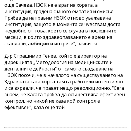
още Сачева. НЗОК не е враг на хората, а
институция, градена с много емпатия и смисъл.
Трябва да направим НЗОК отново уважавана
институция, защото в момента се чувствам доста
неудобно от това, което се случва в последните
месеци, в които здравеопазването е арена на
скандали, амбиции и интриги“, заяви тя.
Д-р Страшимир Генев, който е директор на
дирекцията „Методология на медицинските и
денталните дейности“ от самото създаване на
НЗОК посочи, че в началото на съществуването на
Здравната каса хорта там са работели интензивно
и са вярвали, че правят нещо революционно. "Сега
знаем, че Касата трябва да осъществява ефективен
контрол, но никой не каза кой контрол е
ефективен", каза още той.