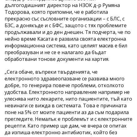
дългогодишният директор на НЗОК д-р Румяна
Тодорова, която припомни, че е работила
прекрасно със съсловните организации – с БЛС, с
БЗС, а донякъде и с БФС, защото с тях проблемите
продължавали и до ден днешен. Тя подчерта, че по
нейно време Касата е развила своята електронна
информационна система, като целият масив е бил
преобразуван и не се е налагало да бъдат
обработвани тонове документи на хартия.
„Сега обаче, въпреки твърденията, че
електронното здравеопазване се развива много
добре, то генерира повече проблеми, отколкото
удобства. Електронното направление например не
улеснява нито лекарите, нито пациентите, тъй като
невинаги се вижда в системата. Това е причината
поне на 5% от моите пациенти аз да съм подарила
прегледите. Немалък е проблемът и с електронните
рецепти. Като пример ще дам, че вчера се опитах
да изпиша електронно антибиотик, който без