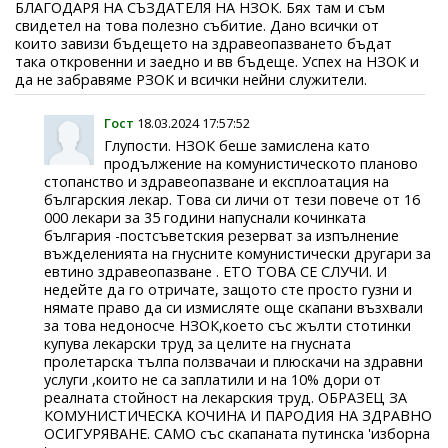
БЛАГОДАРЯ НА СЪЗДАТЕЛЯ НА НЗОК. Бях там и съм
свидетел на това полезно събитие. Дано всички от
които завизи бъдещето на здравеопазването бъдат
така откровенни и заедно и вв бъдеще. Успех на НЗОК и
да не забравяме РЗОК и всички нейни служители.
Гост
18.03.2024 17:57:52
Глупости. НЗОК беше замислена като
продължение на комунистическото планово
стопанство и здравеопазване и експлоатация на
българския лекар. Това си личи от тези повече от 16
000 лекари за 35 години напуснали кочинката
българия -постсъветския резерват за изпълнение
въжделенията на гнусните комунистически другари за
евтино здравеопазване . ЕТО ТОВА СЕ СЛУЧИ. И
недейте да го отричате, защото сте просто гузни и
нямате право да си измисляте още скапани възхвали
за това недоносче НЗОК,което със жълти стотинки
купува лекарски труд за целите на гнусната
пролетарска тълпа ползвачаи и плюскачи на здравни
услуги ,които не са заплатили и на 10% дори от
реалната стойност на лекарския труд. ОБРАЗЕЦ ЗА
КОМУНИСТИЧЕСКА КОЧИНА И ПАРОДИЯ НА ЗДРАВНО
ОСИГУРЯВАНЕ. САМО със скапаната путинска 'изборна