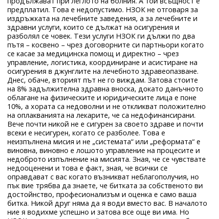
продължават при леглото на болния. А той всъщност е
предплатил. Това е недопустимо. НЗОК не отговаря за
издръжката на лечебните заведения, а за лечебните и
здравни услуги, които се дължат на осигурения и
разболял се човек. Тези услуги НЗОК ги дължи по два
пътя – косвено – чрез договорните си партньори когато
се касае за медицинска помощ и директно – чрез
управление, логистика, координиране и асистиране на
осигурения в джунглите на лечебното здравеопазване.
Днес, обаче, вторият път не го виждам. Затова стоите
на 8% задължителна здравна вноска, докато данъчното
облагане на физическите и юридическите лица е поне
10%, а хората са недоволни и не откликват положително
на оплакванията на лекарите, че са недофинансирани.
Вече почти никой не е сигурен за своето здраве и почти
всеки е несигурен, когато се разболее. Това е
неизпълнена мисия и не „системата“ или „реформата“ е
виновна, виновно е лошото управление на процесите и
недоброто изпълнение на мисията. Зная, че се чувствате
недооценени и това е факт, зная, че всички се
оправдават с вас когато възникват неблагополучия, но
пък вие трябва да знаете, че битката за собственото ви
достойнство, професионализъм и оценка е само ваша
битка. Никой друг няма да я води вместо вас. В началото
ние я водихме успешно и затова все още ви има. Но