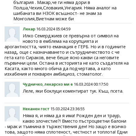
българия . Макар,че ги няма дори в
Полша,Чехия,Словакия,Унгария. Няма аналог на
шибаната ви НЗОК всъшност- не знам за
Монголия,Виетнам може би
Лекар
16.03.2024 05:04:59
Илко Семерджиев се превърна от символ на
новото в емблема на корупцията и
арогантността, чиято еманация е ГЕРБ. Но и в годините
назад, още с назначаването и сътрудничеството с че
гета като Сираков, вече беше ясно какви са неговите
първични цели. Остана в историята не като създателя на
Касата, както много обича да подчертава, а като
изхабения и покварен амбициоз, стоматолог.
Чудничко, лекарско ми е
16.03.2024 00:17:50
Леле, яки боклуци коментират тук. Къш, псета.
Неканен гост
15.03.2024 23:36:55
Няма я, и няма да я има! Рожден ден и траур,
какво злочестие?! Вместо пъстроцветни балони
- мрак и тъмнина в тържествения ден! Но защо е всичко
това, защото няма сплотеност, честност и топлота! Едни