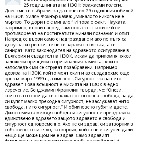
25 годишнината на НЗОК: Уважаеми колеги,
Днес сме се събрали, за да почетем 25 годишния юбилей
на НЗОК. Уилям Фокнър казва: „Миналото никога не е
мъртво. То дори не е минало.“ И това е факт. Науката,
например, върви напред само когато стъпките й не
противоречат на постигнатите минали познания и опит.
Напред се върви само с надграждане и ако по пътя са
допуснати грешки, те не се заравят в пясъка, а се
санират. Като законодател на здравното осигуряване в
България и създател на НЗОК, искам да припомня някои
заложени принципи в оригиналния замисъл, които
напоследък ми се струват позабравени. Например
девиза на НЗОК, който моят екип и аз създадохме още
през м. март 1999 г., а именно: „Сигурност за вашето
здраве.“ Това всъщност е мисията на НЗОК в едно
изречение. Бенджамин Франклин твърди, че: “Онези,
които са готови да се откажат от основна свобода, за да
си купят малко преходна сигурност, не заслужават нито
свобода, нито сигурност.“ И обикновено губят и двете.
Дихотомията между свобода и сигурност е преодоляна
единствено в здравето защото здравето е свобода и
сигурност едновременно. Ако не си здрав, си затворник в
собственото си тяло, затворник, който не е сигурен дали
нещо ще може щом не е здрав. Само здравият
физически и психически може да бъде свободен! А