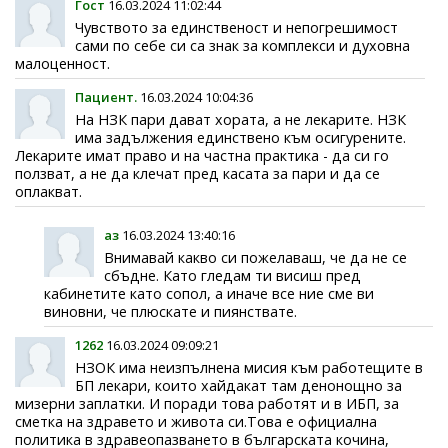
Гост
16.03.2024 11:02:44
Чувството за единственост и непогрешимост
сами по себе си са знак за комплекси и духовна
малоценност.
Пациент.
16.03.2024 10:04:36
На НЗК пари дават хората, а не лекарите. НЗК
има задължения единствено към осигурените.
Лекарите имат право и на частна практика - да си го
ползват, а не да клечат пред касата за пари и да се
оплакват.
аз
16.03.2024 13:40:16
Внимавай какво си пожелаваш, че да не се
сбъдне. Като гледам ти висиш пред
кабинетите като сопол, а иначе все ние сме ви
виновни, че плюскате и пиянствате.
1262
16.03.2024 09:09:21
НЗОК има неизпълнена мисия към работещите в
БП лекари, които хайдакат там денонощно за
мизерни заплатки. И поради това работят и в ИБП, за
сметка на здравето и живота си.Това е официална
политика в здравеопазването в българската кочина,