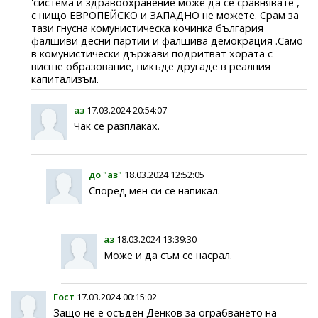
'система и здравоохранение може да се сравнявате ,
с нищо ЕВРОПЕЙСКО и ЗАПАДНО не можете. Срам за
тази гнусна комунистическа кочинка българия
фалшиви десни партии и фалшива демокрация .Само
в комунистически държави подритват хората с
висше образование, никъде другаде в реалния
капитализъм.
аз
17.03.2024 20:54:07
Чак се разплаках.
до "аз"
18.03.2024 12:52:05
Според мен си се напикал.
аз
18.03.2024 13:39:30
Може и да съм се насрал.
Гост
17.03.2024 00:15:02
Защо не е осъден Денков за ограбването на