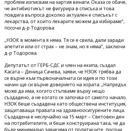
проблем изписвам на хартия винаги. Оказа се обаче,
че антибиотикът не фигурира в списъка и това
повдига въпроса доколко актуален е списъкът с
лекарства, от които лекарите можем да избираме“,
посочи д-р Тодорова.
„НЗОК в момента я няма. Тя се е свила, дали заради
апетити или от страх – не знам, но я няма“, заключи
д-р Тодорова.
Депутатът от ГЕРБ-СДС и член на екипа, създал
Касата – Деница Сачева, заяви, че НЗОК трябва да
се върне към първоначалната си идея и по този
начин ще си върне доверието на хората. „Напредък
може да има, когато стъпваме върху нещо
създадено, а не когато се започва от самото начало.
НЗОК беше създадена като обществена институция,
защитаваща правата на здравноосигурените лица.
Създадена е неслучайно на 15 март – Световен ден
на потребителите, и беше конструирана така, че да
бъде минимално зависима от политиците, посочи