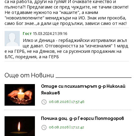
са на работа, други на гуляй! И очаквате качество и
пълнота?! Предлагаме се пред чуждите, не тачим своите!
Не отдаваме нужното на "нашите", а каним
"новоизлюпените" мениджъри на ИО. Знак или прокоба,
само Бог знае..,а дали ще продължи, зависи само от нас!
Гост
15.03.2024 21:39:16
Илко и Деница - гербаджийски изтривалки акъл
ще дават. Отговорността за “изчезналия” 1 млрд
е на ГЕРБ, не на Дянков, не са русенския продажник на
БЛС, поредния, а на ГЕРБ
Още от Новини
Отиде си психиатърът д-р Николай
Янакиев
06.08.2026 | 17:57:46
Почина доц. д-р Георги Поптодоров
06.08.2026 | 17:12:42