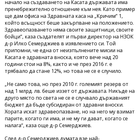
начало на създаването на Касата държавата има
пренебрежително отношение към нея. Като пример
ще дам офиса на Здравната каса на „Кричим“ 1,
който всъщност беше закърпване на положението.
Здравеопазването няма своите защитници, своите
бойци“, каза създателят и първи директор на НЗОК
д-р Илко Семерджиев в изявлението си. Той
припомни, че една от неизпълнените мисии на
Касата е здравната вноска, която вече над 20
години стои на 8%, както и че през 2016 г. е
трябвало да стане 12%, но това не се е случило.
„Не само това, но през 2010 г. големият резерв от
над 1 млрд. лв. беше иззет от държавата. Никъде на
друго място по света не се е случвало държавният
бюджет да бъде субсидиран от здравни вноски.
Хората искат здравеопазване, но на него му взимат
парите, когато ги има, и не му ги дават, когато се
налага“, каза още д-р Семерджиев.
След д-р Семерджиев думата взе най-