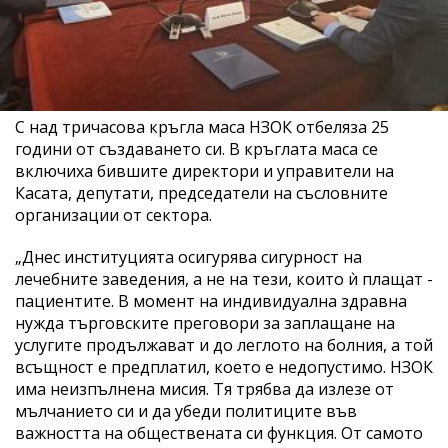
С над тричасова кръгла маса НЗОК отбеляза 25
години от създаването си. В кръглата маса се
включиха бившите директори и управители на
Касата, депутати, председатели на съсловните
организации от сектора.
„Днес институцията осигурява сигурност на
лечебните заведения, а не на тези, които ѝ плащат -
пациентите. В момент на индивидуална здравна
нужда търговските преговори за заплащане на
услугите продължават и до леглото на болния, а той
всъщност е предплатил, което е недопустимо. НЗОК
има неизпълнена мисия. Тя трябва да излезе от
мълчанието си и да убеди политиците във
важността на обществената си функция. От самото