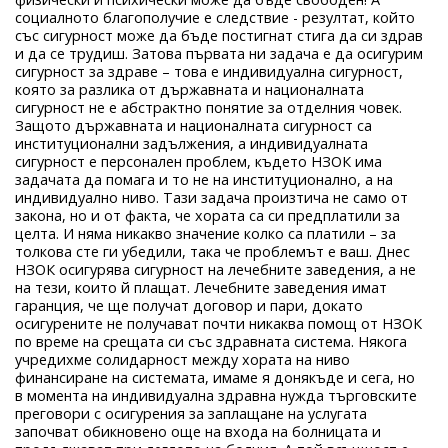
социалното благополучие е следствие - резултат, който
със сигурност може да бъде постигнат стига да си здрав
и да се трудиш. Затова първата ни задача е да осигурим
сигурност за здраве – това е индивидуална сигурност,
която за разлика от държавната и националната
сигурност не е абстрактно понятие за отделния човек.
Защото държавната и националната сигурност са
институционални задължения, а индивидуалната
сигурност е персонален проблем, където НЗОК има
задачата да помага и то не на институционално, а на
индивидуално ниво. Тази задача произтича не само от
закона, но и от факта, че хората са си предплатили за
целта. И няма никакво значение колко са платили – за
толкова сте ги убедили, така че проблемът е ваш. Днес
НЗОК осигурява сигурност на лечебните заведения, а не
на тези, които й плащат. Лечебните заведения имат
гаранция, че ще получат договор и пари, докато
осигурените не получават почти никаква помощ от НЗОК
по време на срещата си със здравната система. Някога
учредихме солидарност между хората на ниво
финансиране на системата, имаме я донякъде и сега, но
в момента на индивидуална здравна нужда търговските
преговори с осигурения за заплащане на услугата
започват обикновено още на входа на болницата и