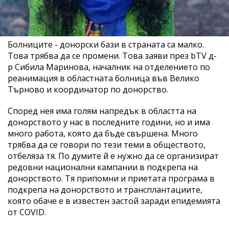
Болниците - донорски бази в страната са малко.
Това трябва да се промени. Това заяви през bTV д-
р Сибила Маринова, началник на отделението по
реанимация в областната болница във Велико
Търново и координатор по донорство.
Според нея има голям напредък в областта на
донорството у нас в последните години, но и има
много работа, която да бъде свършена. Много
трябва да се говори по тези теми в обществото,
отбеляза тя. По думите й е нужно да се организират
редовни национални кампании в подкрепа на
донорството. Тя припомни и приетата програма в
подкрепа на донорството и трансплантациите,
която обаче е в известен застой заради епидемията
от COVID.