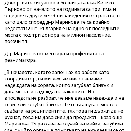
Донорските ситуации в болницата във Велико
Търново от началото на годината са три, има и
още две в други лечебни заведения в страната, но
като цяло според д-р Маринова те са крайно
недостатъчно. България е на едно от последните
места с под три донора на милион население,
посочи тя.
Д-р Маринова коментира и професията на
реаниматора.
„В началото, когато започнах да работя като
координатор, си мислех, че ние отнемаме
надеждата на хората, които загубват близък и
даваме тази надежда на чакащите. Но
впоследствие разбрах, че ние даваме надежда и на
тези, които губят близък. Те се вълнуват много от
съдбата на реципиентите, тях това ги държи да не
рухнат, това им дава сили да продъжат“, каза още
Маринова. Тя разказа за случай на майка, загубила
син, с чийто органи е помогнато на нуждаещи се от