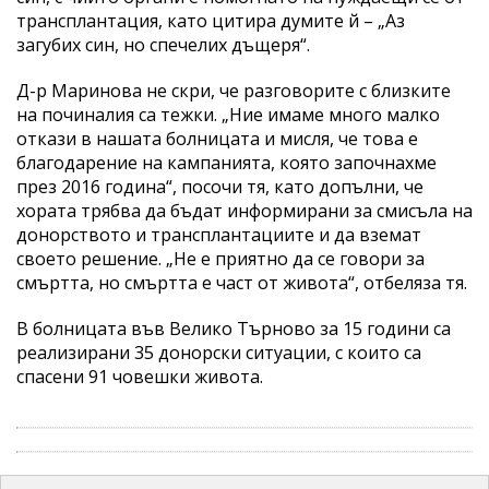
трансплантация, като цитира думите й – „Аз
загубих син, но спечелих дъщеря“.
Д-р Маринова не скри, че разговорите с близките
на починалия са тежки. „Ние имаме много малко
откази в нашата болницата и мисля, че това е
благодарение на кампанията, която започнахме
през 2016 година“, посочи тя, като допълни, че
хората трябва да бъдат информирани за смисъла на
донорството и трансплантациите и да вземат
своето решение. „Не е приятно да се говори за
смъртта, но смъртта е част от живота“, отбеляза тя.
В болницата във Велико Търново за 15 години са
реализирани 35 донорски ситуации, с които са
спасени 91 човешки живота.