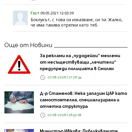
Гост
09.05.2021 12:03:39
Боклукът, с това си изказване, си ти. Жалко,
че има такива отрепки като теб.
Още от Новини
За реклами на „чудодейни“ мехлеми
от несъществуващи „лечители“
предупреди полицията в Смолян
07.08.2026 | 17:26:34
Д-р Стаменов: Нека запазим ЦАР като
самостоятелна, специализирана и
отчетна структура
07.08.2026 | 16:52:18
Министър Ивкова: Публикуваните