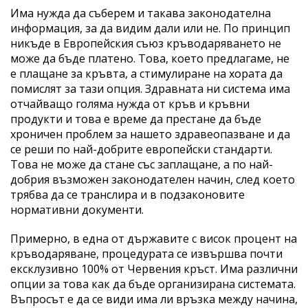
Има нужда да съберем и такава законодателна
информация, за да видим дали или не. По принцип
никъде в Европейския съюз кръводаряването не
може да бъде платено. Това, което предлагаме, не
е плащане за кръвта, а стимулиране на хората да
помислят за тази опция. Здравната ни система има
отчайващо голяма нужда от кръв и кръвни
продукти и това е време да престане да бъде
хроничен проблем за нашето здравеопазване и да
се реши по най-добрите европейски стандарти.
Това не може да стане със заплащане, а по най-
добрия възможен законодателен начин, след което
трябва да се транслира и в подзаконовите
нормативни документи.
Примерно, в една от държавите с висок процент на
кръводаряване, процедурата се извършва почти
ексклузивно 100% от Червения кръст. Има различни
опции за това как да бъде организирана системата.
Въпросът е да се види има ли връзка между начина,