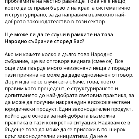
проблемите на местно равнище. Това не е нещо,
което да се прави бързо и на крак, а систематично
и структурирано, за да направим възможно най-
доброто законодателство в този сектор.
Ще може ли да се случи в рамките на това
Народно събрание според Вас?
Ако ми кажете колко е дълго това Народно
събрание, ще ви отговоря веднага (смее се). Все
още има твърде много неизяснени неща и поради
тази причина не може да даде еднозначен отговор.
Дори и да не се случи сега обаче, това, което
правим като прецедент, е структурирането и
допитването до най-добрата световна практика, за
да може да получим накрая един висококачествен
юридически продукт. Един законодателен продукт,
който да е основа за най-добрата възможна
практика в тази конкретна ситуация. Надявам се в
бъдеще това да може да се приложи в по-широк
кръг законодателни инициативи. Да не е