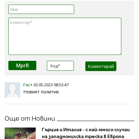
MprR
Гост
02.05.2023 08:53:47
Новият политик
Още от Новини
Гърция и Италия - с най-много случаи
на западнонилска треска в Европа