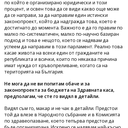
по който е организирано юридически и този
процент, и освен това да се види какво още може
да се направи, за да направим един истински
законопроект, който да надгражда това, което е
достигнато до момента. Важното е да го правим по
малко по-систематичен, малко по-научно базиран
подход и това е нещото, което се надявам да
успеем да направим в този парламент. Реално това
касае живота на всеки един от гражданите на
републиката и всички, които по някаква причина
имат нужда от кръвопреливане, когато са на
територията на България.
Не мога да не ви попитам обаче и за
законопроекта за бюджета на Здравната каса,
предполагам, че сте го видял в детайли.
Видял съм го, макар и не чак в детайли. Предстои
той да влезе в Народното събрание и в Комисията
по здравеопазване, което тепърва предстои да
бъде организирана. Искрено се надявам най-късно