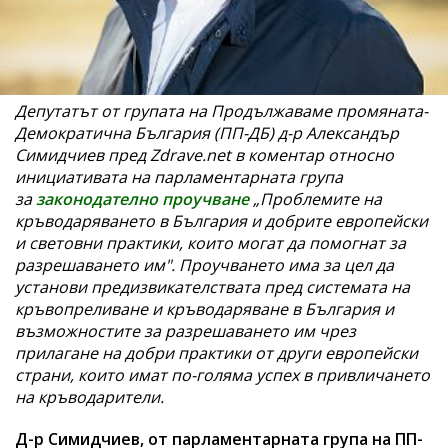
Депутатът от групата на Продължаваме промяната-
Демократична България (ПП-ДБ) д-р Александър
Симидчиев пред Zdrave.net в коментар относно
инициативата на парламентарната група
за
законодателно проучване
„Проблемите на
кръводаряването в България и добрите европейски
и световни практики, които могат да помогнат за
разрешаването им". Проучването има за цел да
установи предизвикателствата пред системата на
кръвопреливане и кръводаряване в България и
възможностите за разрешаването им чрез
прилагане на добри практики от други европейски
страни, които имат по-голяма успех в привличането
на кръводарители.
Д-р Симидчиев, от парламентарната група на ПП-