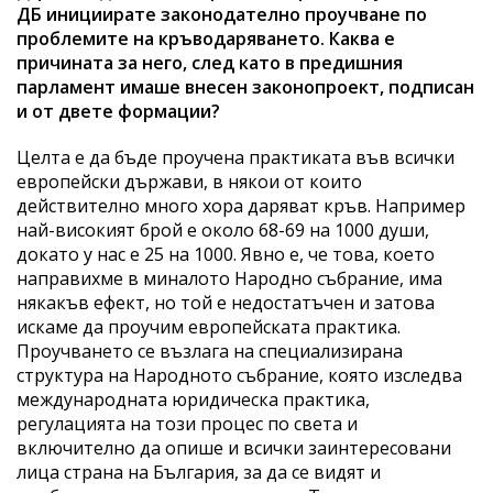
ДБ инициирате законодателно проучване по
проблемите на кръводаряването. Каква е
причината за него, след като в предишния
парламент имаше внесен законопроект, подписан
и от двете формации?
Целта е да бъде проучена практиката във всички
европейски държави, в някои от които
действително много хора даряват кръв. Например
най-високият брой е около 68-69 на 1000 души,
докато у нас е 25 на 1000. Явно е, че това, което
направихме в миналото Народно събрание, има
някакъв ефект, но той е недостатъчен и затова
искаме да проучим европейската практика.
Проучването се възлага на специализирана
структура на Народното събрание, която изследва
международната юридическа практика,
регулацията на този процес по света и
включително да опише и всички заинтересовани
лица страна на България, за да се видят и