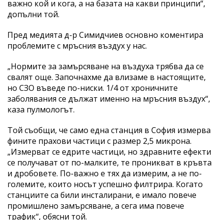
важно кой и кога, а на базата на какви принципи“,
допълни той.
Пред медията д-р Симидчиев основно коментира
проблемите с мръсния въздух у нас.
„Нормите за замърсяване на въздуха трябва да се
свалят още. Започнахме да влизаме в настоящите,
но СЗО въведе по-ниски. 1/4 от хроничните
заболявания се дължат именно на мръсния въздух“,
каза пулмологът.
Той съобщи, че само една станция в София измерва
фините прахови частици с размер 2,5 микрона.
„Измерват се едрите частици, но здравните ефекти
се получават от по-малките, те проникват в кръвта
и дробовете. По-важно е тях да измерим, а не по-
големите, които носът успешно филтрира. Когато
станциите са били инсталирани, е имало повече
промишлено замърсяване, а сега има повече
трафик“, обясни той.