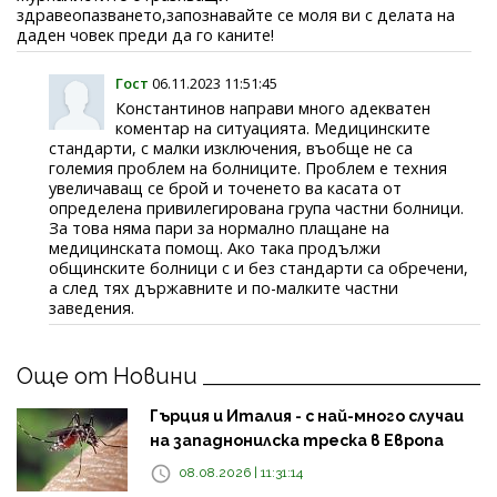
здравеопазването,запознавайте се моля ви с делата на
даден човек преди да го каните!
Гост
06.11.2023 11:51:45
Константинов направи много адекватен
коментар на ситуацията. Медицинските
стандарти, с малки изключения, въобще не са
големия проблем на болниците. Проблем е техния
увеличаващ се брой и точенето ва касата от
определена привилегирована група частни болници.
За това няма пари за нормално плащане на
медицинската помощ. Ако така продължи
общинските болници с и без стандарти са обречени,
а след тях държавните и по-малките частни
заведения.
Още от Новини
Гърция и Италия - с най-много случаи
на западнонилска треска в Европа
08.08.2026 | 11:31:14