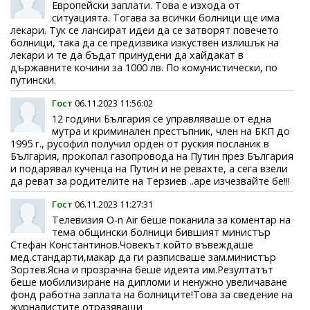
Европейски заплати. Това е изхода от
ситуацията. Тогава за всички болници ще има
лекари. Тук се лансират идеи да се затворят повечето
болници, така да се предизвика изкуствен излишък на
лекари и те да бъдат принудени да хайдакат в
държавните кочини за 1000 лв. По комунистически, по
путински.
Гост
06.11.2023 11:56:02
12 години България се управляваше от една
мутра и криминален престъпник, член на БКП до
1995 г., русофил получил орден от руския посланик в
България, прокопал газопровода на Путин през България
и подарявал кученца на Путин и не ревахте, а сега взели
да реват за родителите на Терзиев ..аре изчезвайте бе!!!
Гост
06.11.2023 11:27:31
Телевизия O-n Air беше поканила за коментар на
тема общински болници бившият министър
Стефан Константинов.Човекът който въвеждаше
мед.стандарти,макар да ги разписваше зам.министър
Зортев.Ясна и прозрачна беше идеята им.Резултатът
беше мобилизиране на дипломи и ненужно увеличаване
фонд работна заплата на болниците!Това за сведение на
журналистите отразяващи