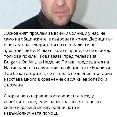
„Основният проблем за всички болници у нас, не
само на общинските, е кадровата криза. Дефицитът
е не само на лекари, но и на специалисти по
здравни грижи. И ако някой се прави, че не я вижда,
толкова по-зле“. Това заяви пред телевизия
Bulgaria On Air д-р Неделчо Тотев, председател на
Националното сдружение на общинските болници.
Той бе категоричен, че в това отношение България
изостава много в сравнение с всички европейски
държави.
Според него неравнопоставеността между
лечебните заведения нараства, но тя е още по-
силно изразена между болничната и
извънболничната помощ.