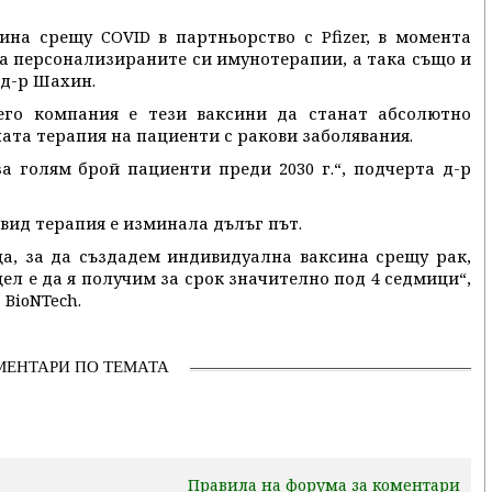
сина срещу COVID в партньорство с Pfizer, в момента
ва персонализираните си имунотерапии, а така също и
 д-р Шахин.
его компания е тези ваксини да станат абсолютно
ата терапия на пациенти с ракови заболявания.
за голям брой пациенти преди 2030 г.“, подчерта д-р
 вид терапия е изминала дълъг път.
еца, за да създадем индивидуална ваксина срещу рак,
цел е да я получим за срок значително под 4 седмици“,
BioNTech.
МЕНТАРИ ПО ТЕМАТА
Правила на форума за коментари