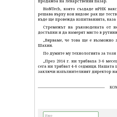
продажба на лекарствения пазар.
BioNTech, която създаде иРНК вак
решава върху кои видове рак ще тест
къде ще провежда изпитванията, каза
Стремежът на ръководената от н
достъпни и да намерят място в рутинн
„Вярваме, че това ще е възможно 
Шахин.
По думите му технологията за този
„През 2014 г. ни трябваха 3-6 мес
сега ни трябват 4-6 седмици. Нашата 
заключи изпълнителният директор на 
КО