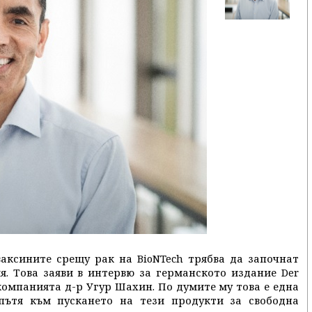
аксините срещу рак на BioNTech трябва да започнат
я. Това заяви в интервю за германското издание Der
компанията д-р Угур Шахин. По думите му това е една
пътя към пускането на тези продукти за свободна