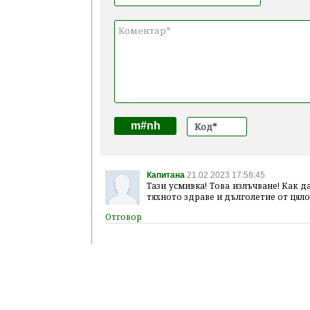
m#nh
Капитана
21.02.2023 17:58:45
Тази усмивка! Това излъчване! Как д
тяхното здраве и дълголетие от цяло