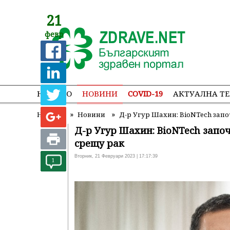
21
февр
НАЧАЛО
НОВИНИ
COVID-19
АКТУАЛНА Т
»
»
Начало
Новини
Д-р Угур Шахин: BioNTech зап
Д-р Угур Шахин: BioNTech запо
срещу рак
Вторник, 21 Февруари 2023 | 17:17:39
1