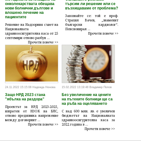
онколекарствата обещава
търсим ли решение или се
нови болнични дългове и
възхищаваме от проблема?
влошено лечение на
Запознайте се: той е проф.
пациентите
Страхил Вачев, „знаменит
Решение на Надзорния съвет на
български кардиолог“.
Националната
Пенсионирал ...
здравноосигурителна каса от 25
Прочети повече >>
септември отново разбун ...
Прочети повече >>
24.11.2022 15:15:08 Надежда Ненова
15.02.2022 13:19:48 Владимир Попов
Защо НРД 2023 стана
Без увеличение на цените
"ябълка на раздора"
на пътеките болници ще са
на ръба на оцеляването
Проектът за НРД 2023-2025,
изпратен от НЗОК на БЛС,
С над 600 млн. лв. е увеличен
отново предизвика напрежение
бюджетът на Националната
между договорнит ...
здравноосигурителна каса за
Прочети повече >>
2022 година в ...
Прочети повече >>