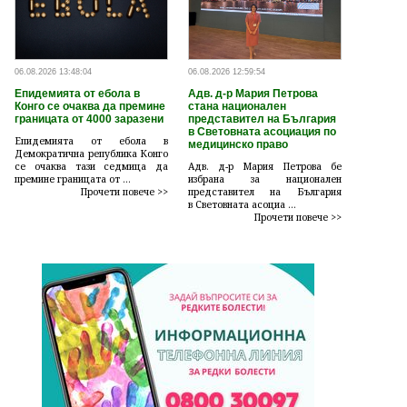
06.08.2026 13:48:04
06.08.2026 12:59:54
Епидемията от ебола в
Адв. д-р Мария Петрова
Конго се очаква да премине
стана национален
границата от 4000 заразени
представител на България
в Световната асоциация по
Епидемията от ебола в
медицинско право
Демократична република Конго
се очаква тази седмица да
Адв. д-р Мария Петрова бе
премине границата от ...
избрана за национален
Прочети повече >>
представител на България
в Световната асоциа ...
Прочети повече >>