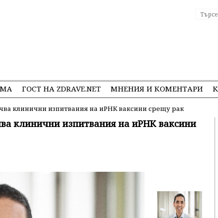
ЕМА
ГОСТ НА ZDRAVE.NET
МНЕНИЯ И КОМЕНТАРИ
К
очва клинични изпитвания на иРНК ваксини срещу рак
чва клинични изпитвания на иРНК ваксини