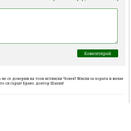
а не се довериш на този истински Човек? Мисли за хората и желае
то си сърце! Браво, доктор Шахин!