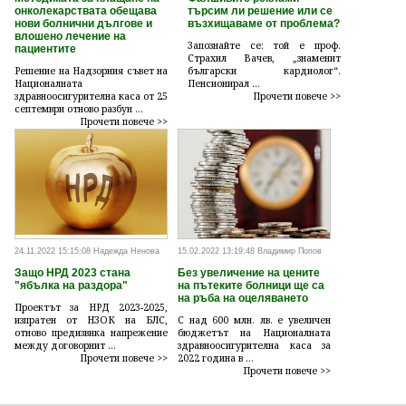
онколекарствата обещава
търсим ли решение или се
нови болнични дългове и
възхищаваме от проблема?
влошено лечение на
Запознайте се: той е проф.
пациентите
Страхил Вачев, „знаменит
Решение на Надзорния съвет на
български кардиолог“.
Националната
Пенсионирал ...
здравноосигурителна каса от 25
Прочети повече >>
септември отново разбун ...
Прочети повече >>
24.11.2022 15:15:08 Надежда Ненова
15.02.2022 13:19:48 Владимир Попов
Защо НРД 2023 стана
Без увеличение на цените
"ябълка на раздора"
на пътеките болници ще са
на ръба на оцеляването
Проектът за НРД 2023-2025,
изпратен от НЗОК на БЛС,
С над 600 млн. лв. е увеличен
отново предизвика напрежение
бюджетът на Националната
между договорнит ...
здравноосигурителна каса за
Прочети повече >>
2022 година в ...
Прочети повече >>