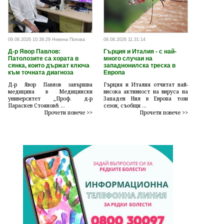
09.08.2026 10:38:29 Невена Попова
08.08.2026 11:31:14
Д-р Явор Павлов:
Гърция и Италия - с най-
Патолозите са хората в
много случаи на
сянка, които държат ключа
западнонилска треска в
към точната диагноза
Европа
Д-р Явор Павлов завършва
Гърция и Италия отчитат най-
медицина в Медицински
висока активност на вируса на
университет „Проф. д-р
Западен Нил в Европа този
Параскев Стоянов& ...
сезон, съобщи ...
Прочети повече >>
Прочети повече >>