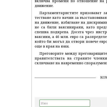
включва промени по отношение на р
движение.
Парламентаристите призовават за
тестване като начин за възстановяван
на движение, избягване на дискримин
не са били ваксинирани, като пред
спешна подкрепа. Досега чрез инстр
ваксини, а 46 млн. евро са разпредел
който би могъл да отвори повече евр
още в края на юни.
Преговорите между преговарящите
правителствата на страните членки
сключване на навременно споразумени
КО