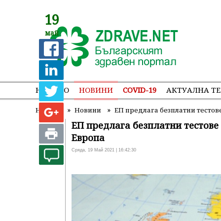
19
май
НАЧАЛО
НОВИНИ
COVID-19
АКТУАЛНА Т
»
»
Начало
Новини
ЕП предлага безплатни тестове
ЕП предлага безплатни тестове з
Европа
Сряда, 19 Май 2021 | 16:42:30