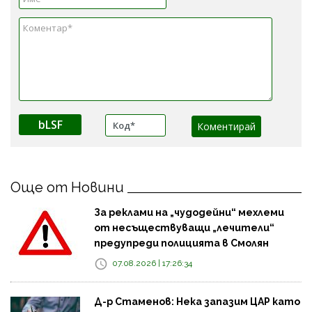
bLSF
Още от Новини
За реклами на „чудодейни“ мехлеми
от несъществуващи „лечители“
предупреди полицията в Смолян
07.08.2026 | 17:26:34
Д-р Стаменов: Нека запазим ЦАР като