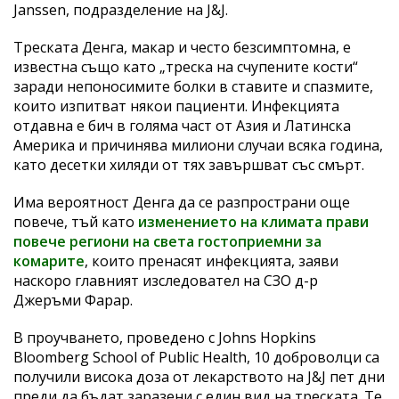
Janssen, подразделение на J&J.
Треската Денга, макар и често безсимптомна, е
известна също като „треска на счупените кости“
заради непоносимите болки в ставите и спазмите,
които изпитват някои пациенти. Инфекцията
отдавна е бич в голяма част от Азия и Латинска
Америка и причинява милиони случаи всяка година,
като десетки хиляди от тях завършват със смърт.
Има вероятност Денга да се разпространи още
повече, тъй като
изменението на климата прави
повече региони на света гостоприемни за
комарите
, които пренасят инфекцията, заяви
наскоро главният изследовател на СЗО д-р
Джеръми Фарар.
В проучването, проведено с Johns Hopkins
Bloomberg School of Public Health, 10 доброволци са
получили висока доза от лекарството на J&J пет дни
преди да бъдат заразени с един вид на треската. Те