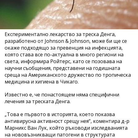
Експериментално лекарство за треска Денга,
разработено от Johnson & Johnson, може би ще се
окаже подходящо за превенция на инфекцията,
която става все по-актуална в много региони на
света, информира Ройтерс, като се позовава на
научни съобщения, представени на годишната
среща на Американското дружество по тропическа
медицина и хигиена в Чикаго.
Известно е, че понастоящем няма специфични
лечения за треската Денга.
„Това е първото в историята, което показва
антивирусна активност срещу нея“, коментира д-р
Марникс Ван Лук, който ръководи изследванията
на нововъзникващи патогени в структурата