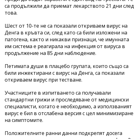
са продължили да приемат лекарството 21 дни след
това.
Шест от 10-те не са показали откриваем вирус на
Денга в кръвта си, след като са били изложени на
патогена, както и никакви признаци, че имунната
им система е реагирала на инфекция от вируса в
продължение на 85 дни наблюдение.
Петимата души в плацебо групата, които също са
били инжектирани с вирус на Денга, са показали
откриваем вирус при тестване.
Участниците в изпитването са получавали
стандартни грижи и проследяване от медицински
специалисти, когато е необходимо, а използваният
вирус е бил в отслабена версия с цел минимизиране
на симптомите.
Положителните ранни данни подкрепят досега