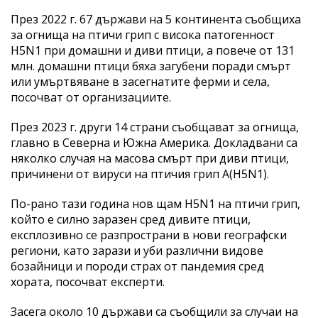
През 2022 г. 67 държави на 5 континента съобщиха
за огнища на птичи грип с висока патогенност
H5N1 при домашни и диви птици, а повече от 131
млн. домашни птици бяха загубени поради смърт
или умъртвяване в засегнатите ферми и села,
посочват от организациите.
През 2023 г. други 14 страни съобщават за огнища,
главно в Северна и Южна Америка. Докладвани са
няколко случая на масова смърт при диви птици,
причинени от вируси на птичия грип A(H5N1).
По-рано тази година нов щам H5N1 на птичи грип,
който е силно заразен сред дивите птици,
експлозивно се разпространи в нови географски
региони, като зарази и уби различни видове
бозайници и породи страх от пандемия сред
хората, посочват експерти.
Засега около 10 държави са съобщили за случаи на