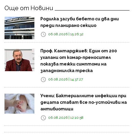
Още от Новини
Родилка загуби бебето си два дни
преди планирано секцио
06.08.2026 | 15:26:32
Проф. Кантарджиев: Един от 200
ухапани от комар-преносител
показва тежки симптоми на
западнонилска треска
06.08.2026 | 14:37:27
Учени: Бактериалните инфекции при
децата стават все по-устойчиви на
антибиотици
06.08.2026 | 12:10:58