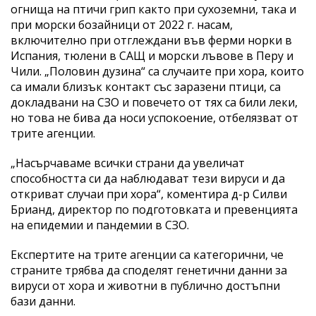
огнища на птичи грип както при сухоземни, така и
при морски бозайници от 2022 г. насам,
включително при отглеждани във ферми норки в
Испания, тюлени в САЩ и морски лъвове в Перу и
Чили. „Половин дузина“ са случаите при хора, които
са имали близък контакт със заразени птици, са
докладвани на СЗО и повечето от тях са били леки,
но това не бива да носи успокоение, отбелязват от
трите агенции.
„Насърчаваме всички страни да увеличат
способността си да наблюдават тези вируси и да
откриват случаи при хора“, коментира д-р Силви
Брианд, директор по подготовката и превенцията
на епидемии и пандемии в СЗО.
Експертите на трите агенции са категорични, че
страните трябва да споделят генетични данни за
вируси от хора и животни в публично достъпни
бази данни.