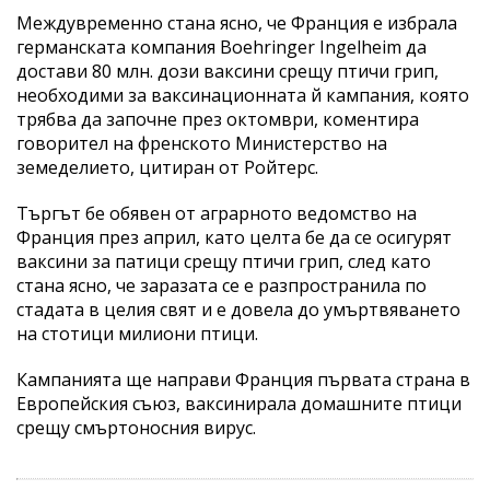
Междувременно стана ясно, че Франция е избрала
германската компания Boehringer Ingelheim да
достави 80 млн. дози ваксини срещу птичи грип,
необходими за ваксинационната й кампания, която
трябва да започне през октомври, коментира
говорител на френското Министерство на
земеделието, цитиран от Ройтерс.
Търгът бе обявен от аграрното ведомство на
Франция през април, като целта бе да се осигурят
ваксини за патици срещу птичи грип, след като
стана ясно, че заразата се е разпространила по
стадата в целия свят и е довела до умъртвяването
на стотици милиони птици.
Кампанията ще направи Франция първата страна в
Европейския съюз, ваксинирала домашните птици
срещу смъртоносния вирус.