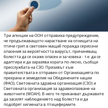
Три агенции на ООН отправиха предупреждение,
че продължаващото нарастване на огнищата на
птичи грип в световен мащаб поражда сериозни
опасения за вероятността вирусът, причиняващ
болестта да се окаже опасен и за човека - т.е. да се
адаптира и да заразява хората по-лесно, съобщи
пресслужбата на СЗО. Призивът към
правителствата е отправен от Организацията по
прехрана и земеделие на Обединените нации
(ФАО), Световната здравна организация (СЗО) и
Световната организация за здравеопазване на
животните (WOAH). В него те приканват държавите
да засилят наблюдението над болестта и да
подобрят хигиената в птицефермите.