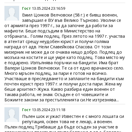
Гост
13.05.2024 23:16:59
Емил Цонков Велчовски (58 г.) е бивш военен,
завършил е ВУ във Велико Търново. Уволни се
от армията през 1997 г., за да започне да работи за
мафиоти. Беше подсъдим в Министерство на
отбраната... Голям подлец. През лятото на 1997 г. участва
в атентат срещу неудобен юрист и получи голяма
награда от адв. Нели Славейкова Спасова. От този
мизерник не може да се очаква нищо добро. Подлец до
мозъка на костите и ще умре като подлец. Това място му
е подарено. Изпълнява поръчки на бандити. Има брат
Валери Цонков Велчовски. Те са от едно врачанско село.
Много мръсен подлец, за пари е готов на всичко.
Участваше в преследването и заплахите на бандити към
почтен юрист през 1997 г. и получи доста пари. Жена му
беше архитект-Жужа. Какво разбира един военен от
такава работа, не знам. Осъден е от човешките и
Божиите закони за престъпленията си.Не изтрезнява...
Гост
13.05.2024 23:11:18
Пълен шок и ужас! Известен е с много лошата си
репутация, освен това не е лекар, а военен.
Пълен подлец.Трябваше да бъде осъден за участие в