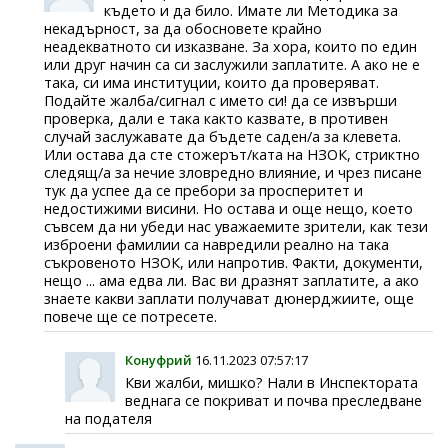
където и да било. Имате ли Методика за
некадърност, за да обосновете крайно
неадекватното си изказване. За хора, които по един
или друг начин са си заслужили заплатите. А ако не е
така, си има институции, които да проверяват.
Подайте жалба/сигнал с името си! да се извърши
проверка, дали е така както казвате, в противен
случай заслужавате да бъдете саден/а за клевета.
Или остава да сте стожерът/ката на НЗОК, стриктно
следящ/а за нечие зловредно влияние, и чрез писане
тук да успее да се пребори за просперитет и
недостижими висини. Но остава и още нещо, което
съвсем да ни убеди нас уважаемите зрители, как тези
изброени фамилии са навредили реално на така
съкровеното НЗОК, или напротив. Факти, документи,
нещо ... ама едва ли. Вас ви дразнят заплатите, а ако
знаете какви заплати получават дюнерджиите, още
повече ще се потресете.
Конуфрий
16.11.2023 07:57:17
Кви жалби, мишко? Нали в Инспектората
веднага се покриват и почва преследване
на подателя