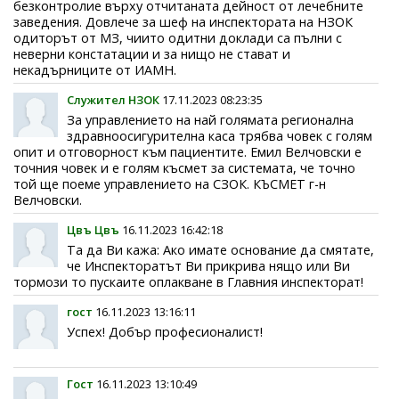
безконтролие върху отчитаната дейност от лечебните
заведения. Довлече за шеф на инспектората на НЗОК
одиторът от МЗ, чиито одитни доклади са пълни с
неверни констатации и за нищо не стават и
некадърниците от ИАМН.
Служител НЗОК
17.11.2023 08:23:35
За управлението на най голямата регионална
здравноосигурителна каса трябва човек с голям
опит и отговорност към пациентите. Емил Велчовски е
точния човек и е голям късмет за системата, че точно
той ще поеме управлението на СЗОК. КЪСМЕТ г-н
Велчовски.
Цвъ Цвъ
16.11.2023 16:42:18
Та да Ви кажа: Ако имате основание да смятате,
че Инспекторатът Ви прикрива нящо или Ви
тормози то пускаите оплакване в Главния инспекторат!
гост
16.11.2023 13:16:11
Успех! Добър професионалист!
Гост
16.11.2023 13:10:49