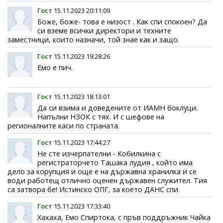
Гост
15.11.2023 20:11:09
Боже, боже- това е низост . Как спи спокоен? Да
си вземе всички директори и техните
заместници, които назначи, той знае как и защо.
Гост
15.11.2023 19:28:26
Емо е пич.
Гост
15.11.2023 18:13:01
Да си взима и доведените от ИАМН боклуци.
Напълни НЗОК с тях. И с шефове на
регионалните каси по страната.
Гост
15.11.2023 17:44:27
Не сте изчерпателни - Кобилкина с
регистраторчето Ташака лудия , който има
дело за корупция и още е на държавна хранилка и се
води работещ отлично оценен държавен служител. Тия
са затвора бе! Истинско ОПГ, за което ДАНС спи.
Гост
15.11.2023 17:33:40
Хахаха, Емо Спиртока, с пръв поддръжник Чайка