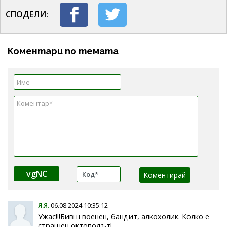
СПОДЕЛИ:
Коментари по темата
vgNC
Я.Я.
06.08.2024 10:35:12
Ужас!!!Бивш военен, бандит, алкохолик. Колко е
страшен октоподът!