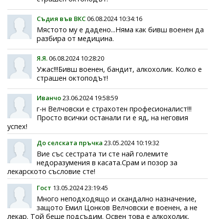
Съдия във ВКС
06.08.2024 10:34:16
Мястото му е дадено...Няма как бивш военен да
разбира от медицина.
Я.Я.
06.08.2024 10:28:20
Ужас!!!Бивш военен, бандит, алкохолик. Колко е
страшен октоподът!
Иванчо
23.06.2024 19:58:59
г-н Велчовски е страхотен професионалист!!!
Просто всички останали ги е яд, на неговия
успех!
До селската пръчка
23.05.2024 10:19:32
Вие със сестрата ти сте най големите
недоразумения в касата.Срам и позор за
лекарското съсловие сте!
Гост
13.05.2024 23:19:45
Много неподходящо и скандално назначение,
защото Емил Цонков Велчовски е военен, а не
лекар. Той беше подсъдим. Освен това е алкохолик.