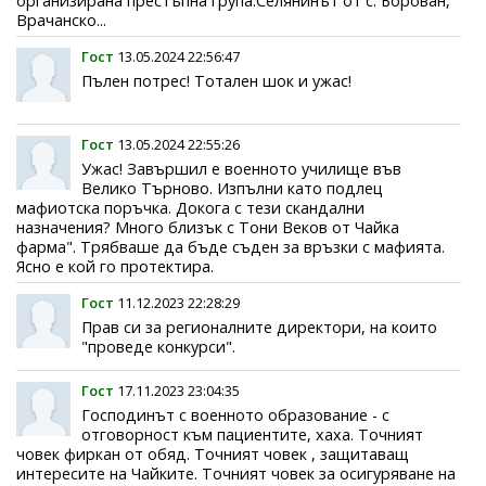
организирана престъпна група.Селянинът от с. Борован,
Врачанско...
Гост
13.05.2024 22:56:47
Пълен потрес! Тотален шок и ужас!
Гост
13.05.2024 22:55:26
Ужас! Завършил е военното училище във
Велико Търново. Изпълни като подлец
мафиотска поръчка. Докога с тези скандални
назначения? Много близък с Тони Веков от Чайка
фарма". Трябваше да бъде съден за връзки с мафията.
Ясно е кой го протектира.
Гост
11.12.2023 22:28:29
Прав си за регионалните директори, на които
"проведе конкурси".
Гост
17.11.2023 23:04:35
Господинът с военното образование - с
отговорност към пациентите, хаха. Точният
човек фиркан от обяд. Точният човек , защитаващ
интересите на Чайките. Точният човек за осигуряване на