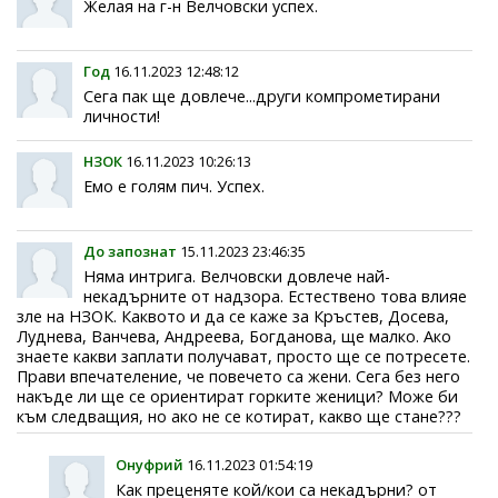
Желая на г-н Велчовски успех.
Год
16.11.2023 12:48:12
Сега пак ще довлече...други компрометирани
личности!
НЗОК
16.11.2023 10:26:13
Емо е голям пич. Успех.
До запознат
15.11.2023 23:46:35
Няма интрига. Велчовски довлече най-
некадърните от надзора. Естествено това влияе
зле на НЗОК. Каквото и да се каже за Кръстев, Досева,
Луднева, Ванчева, Андреева, Богданова, ще малко. Ако
знаете какви заплати получават, просто ще се потресете.
Прави впечателение, че повечето са жени. Сега без него
накъде ли ще се ориентират горките женици? Може би
към следващия, но ако не се котират, какво ще стане???
Онуфрий
16.11.2023 01:54:19
Как преценяте кой/кои са некадърни? от