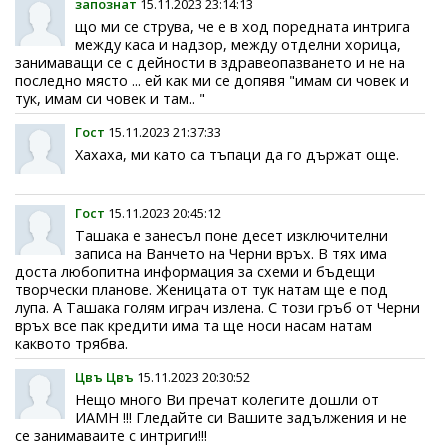
запознат
15.11.2023 23:14:13
що ми се струва, че е в ход поредната интрига
между каса и надзор, между отделни хорица,
занимаващи се с дейности в здравеопазването и не на
последно място ... ей как ми се допявя "имам си човек и
тук, имам си човек и там.. "
Гост
15.11.2023 21:37:33
Хахаха, ми като са тъпаци да го държат още.
Гост
15.11.2023 20:45:12
Ташака е занесъл поне десет изключителни
записа на Ванчето на Черни връх. В тях има
доста любопитна информация за схеми и бъдещи
творчески планове. Женицата от тук натам ще е под
лупа. А Ташака голям играч излена. С този гръб от Черни
връх все пак кредити има та ще носи насам натам
каквото трябва.
Цвъ Цвъ
15.11.2023 20:30:52
Нещо много Ви пречат колегите дошли от
ИАМН !!! Гледайте си Вашите задължения и не
се занимаваите с интриги!!!