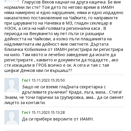
Гларусов Веков кацнал на друга кацичка. Бе вие
нормални ли сте? Тоя дето по негово време в ИАМН
няма намерено и едно нарушение, няма и едно издадено
наказателно постановление на Чайките, го направихте
при царуването на Начевка в МЗ, гладен секлецар в
НЗОК, а сега на най-голямата регионална каса . В
периода на Векуването му пет пъти се разшири
дейността на Чайкови, а колко пъти плащанията на
надлимитната им дейност-вие сметнете. Дъртата
близачка Кобилкина от ИАМН регистрира ли регистрира
на кило. Там квото и лечебно заведение да искате да
регистрирате , каквито и документи да подадете , ако
сте изкацали в ГРОБ всичко е ок. А сега и тая с тая
шефка! Денков кви ги вършиш??
Гост
15.11.2023 15:35:50
Защо не си вземе глаДната секретарка с
дръгливите ръчички? Краде, лъга, маза... Стига!
Знаем, че точи парички за групировка, ама... да си сменят
лицето за контакти.
Гост
15.11.2023 15:13:28
Да си прибере версиите от ИАМН.