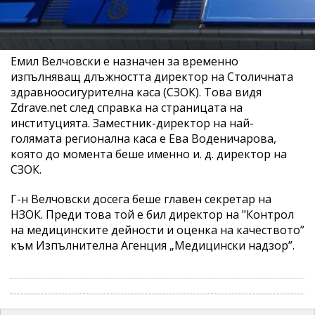
Емил Велчовски е назначен за временно
изпълняващ длъжността директор на Столичната
здравноосигурителна каса (СЗОК). Това видя
Zdrave.net след справка на страницата на
институцията. Заместник-директор на най-
голямата регионална каса е Ева Воденичарова,
която до момента беше именно и. д. директор на
СЗОК.
Г-н Велчовски досега беше главен секретар на
НЗОК. Преди това той е бил директор на "Контрол
на медицинските дейности и оценка на качеството”
към Изпълнителна Агенция „Медицински надзор”.