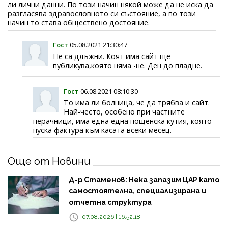
ли лични данни. По този начин някой може да не иска да
разгласява здравословното си състояние, а по този
начин то става обществено достояние.
Гост
05.08.2021 21:30:47
Не са длъжни. Коят има сайт ще
публикува,която няма -не. Ден до пладне.
Гост
06.08.2021 08:10:30
То има ли болница, че да трябва и сайт.
Най-често, особено при частните
перачници, има една една пощенска кутия, която
пуска фактура към касата всеки месец.
Още от Новини
Д-р Стаменов: Нека запазим ЦАР като
самостоятелна, специализирана и
отчетна структура
07.08.2026 | 16:52:18