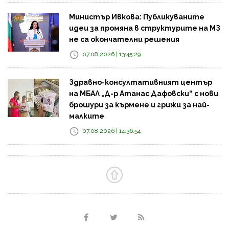
Министър Ивкова: Публикуваните
идеи за промяна в структурите на МЗ
не са окончателни решения
07.08.2026 | 13:45:29
Здравно-консултативният център
на МБАЛ „Д-р Атанас Дафовски“ с нови
брошури за кърмене и грижи за най-
малките
07.08.2026 | 14:36:54