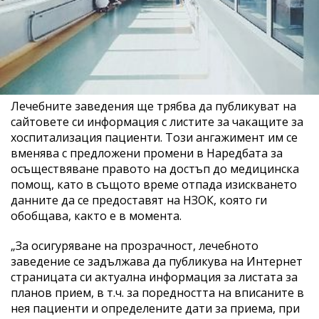
Лечебните заведения ще трябва да публикуват на
сайтовете си информация с листите за чакащите за
хоспитализация пациенти. Този ангажимент им се
вменява с предложени промени в Наредбата за
осъществяване правото на достъп до медицинска
помощ, като в същото време отпада изискването
данните да се предоставят на НЗОК, която ги
обобщава, както е в момента.
„За осигуряване на прозрачност, лечебното
заведение се задължава да публикува на Интернет
страницата си актуална информация за листата за
планов прием, в т.ч. за поредността на вписаните в
нея пациенти и определените дати за приема, при