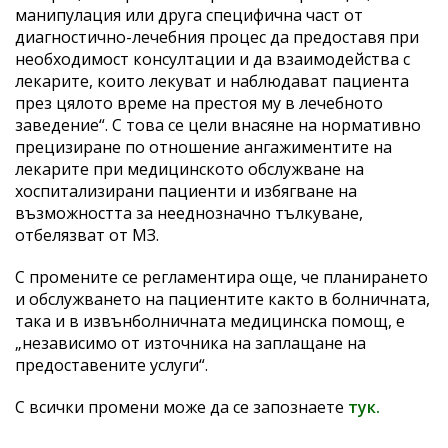
манипулация или друга специфична част от
диагностично-лечебния процес да предоставя при
необходимост консултации и да взаимодейства с
лекарите, които лекуват и наблюдават пациента
през цялото време на престоя му в лечебното
заведение“. С това се цели внасяне на нормативно
прецизиране по отношение ангажиментите на
лекарите при медицинското обслужване на
хоспитализирани пациенти и избягване на
възможността за нееднозначно тълкуване,
отбелязват от МЗ.
С промените се регламентира още, че планирането
и обслужването на пациентите както в болничната,
така и в извънболничната медицинска помощ, е
„независимо от източника на заплащане на
предоставените услуги“.
С всички промени може да се запознаете
тук.