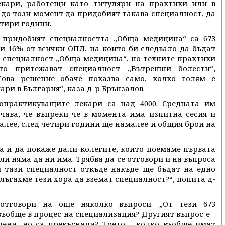
кари, работещи като титуляри на практики или в
 до този момент да придобият такава специалност, да
етири години.
а придобият специалността „Обща медицина“ са 673
и 16% от всички ОПЛ, на които би следвало да бъдат
з специалност „Обща медицина“, но техните практики
о притежават специалност „Вътрешни болести“,
Това решение обаче показва само, колко голям е
ри в България“, каза д-р Брънзалов.
опрактикуващите лекари са над 4000. Средната им
ачава, че въпреки че в момента има изпитна сесия и
алее, след четири години ще намалее и общия брой на
та и да покаже дали колегите, които поемаме първата
и няма да ни има. Трябва да се отговори и на въпроса
и тази специалност откъде накъде ще бъдат на едно
злъгахме тези хора да вземат специалност?“, попита д-
отговори на още няколко въпроси. „От тези 673
ъобще в процес на специализация? Другият въпрос е –
лени, но са прекъснали? Трето – колко въобще имат