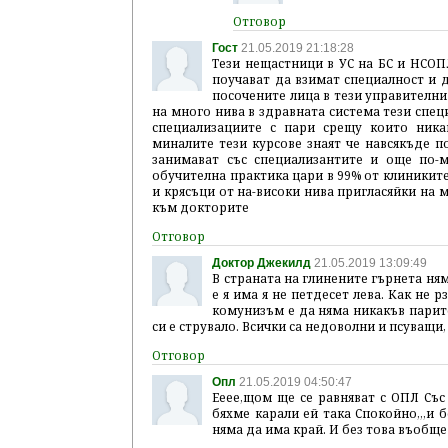
Гост
21.05.2019 21:18:28
Тези нещастници в УС на БС и НСОП
поучават да взимат специалност и
посочените лица в тези управителни
на много нива в здравната система тези спец
специализациите с пари срещу които ника
миналите тези курсове знаят че навсякъде п
занимават със специализантите и още по-
обучителна практика цари в 99% от клиниките
и крясъци от на-високи нива пригласяйки на 
към докторите
Доктор Джекилд
21.05.2019 13:09:49
В страната на глинените гърнета ня
е я има я не петдесет лева. Как не 
комунизъм е да няма никакъв паритет
си е струвало. Всички са недоволни и псуващи
Опл
21.05.2019 04:50:47
Ееее,щом ще се равняват с ОПЛ Със 
бяхме карали ей така Спокойно,,,и 
няма да има край. И без това въобще няк