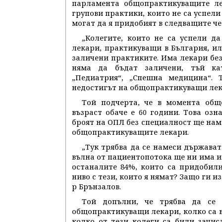
парламента общопрактикуващите ле
групови практики, които не са успели
могат да я придобият в следващите ч
„Колегите, които не са успели д
лекари, практикуващи в България, ил
заличени практиките. Има лекари бе
няма да бъдат заличени, тъй кат
„Педиатрия“, „Спешна медицина“. 
недостигът на общопрактикуващи лека
Той подчерта, че в момента общ
възраст обаче е 60 години. Това озн
броят на ОПЛ без специалност ще нам
общопрактикуващите лекари.
„Тук трябва да се намеси държава
вълна от пациентопотока ще ни има ил
останалите 84%, които са придобил
ниво с тези, които я нямат? Защо ги и
р Брънзалов.
Той допълни, че трябва да се 
общопрактикуващи лекари, колко са в
колко от тези колеги са били зачис