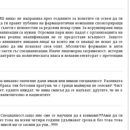
ЛБ нищо не направиха през годините за колегите си освен да ги
 да ги правят публика на фармацевтични компании спонсориращи
 съвети с неизвестни за редовия лекар суми. За корумпирани лица
иализации са нужни. Огромни пари явно падат с организацията на
ква реална квалификация не се предоставя всъщност. Защото
о клиниките никакви лица( на които им се плаща) не искат да се
малко да им показват своя опит. Абсолютно формално и анти
 заети със специализации. Иначе лицемерна загриженост, истерия
мантрите на политическата класа и келавия електорат с претенции
ма никакво значение дали имаш или нямаш специалност. Разликата
рзбраха тия бетонни кратуни, че с трици маймуни не селовят! Чист
, едните виждат, че няма смисъл да се напъват, другите, че не е
, включително и пациентите
Специалност,защо ние сме се научили да я взимаме?!?!Ами да си
без това на всеки четири години удължават срока,и без това това
ой ще се засили да учи....?!!!!!!