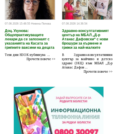
07.08.2026 15:48:55 Невена Попова
07.08.2026 14:36:54
Доц. Узунова:
Здравно-консултативният
Общопрактикуващите
център на МБАЛ „Д-р
лекари да се запознаят с
Атанас Дафовски“ с нови
указанията на Касата за
брошури за кърмене и
грипните ваксини на децата
грижи за най-малките
Тези дни НЗОК публикува ...
В Здравно-консултативния
Прочети повече >>
център за майчино и детско
здраве (ЗКЦ) към МБАЛ „Д-р
Атанас Дафов ...
Прочети повече >>