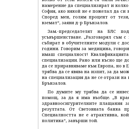
намерение да специализират и колко о
София, ако някой не е пожелал да си 
Според мен, голям процент от тези
вземат“, заяви д-р Брънзалов.
Зам.-председателят на БЛС под
усъвършенстване. „Разговарял съм с
събират в обучителните модули с дос
години. Говорим за медицина, говори
имаш специалност! Квалификацията
специализации. Рано или късно ще до
да се приравняваме към Европа, но в
трябва да се явява на изпит, за да м
на специализация да не се отрази на 
Брънзалов.
По думите му трябва да се инве
помощ, за да я има въобще. „В кра
здравноосигурителните плащания з
резултата. От Световната банка пр
Специалността не е атрактивна, кой
политика“, завърши той.