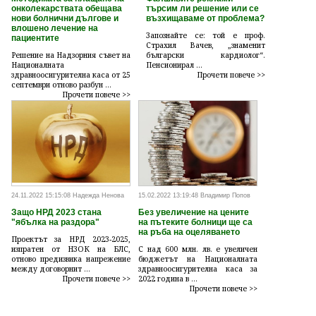
онколекарствата обещава
търсим ли решение или се
нови болнични дългове и
възхищаваме от проблема?
влошено лечение на
Запознайте се: той е проф.
пациентите
Страхил Вачев, „знаменит
Решение на Надзорния съвет на
български кардиолог“.
Националната
Пенсионирал ...
здравноосигурителна каса от 25
Прочети повече >>
септември отново разбун ...
Прочети повече >>
24.11.2022 15:15:08 Надежда Ненова
15.02.2022 13:19:48 Владимир Попов
Защо НРД 2023 стана
Без увеличение на цените
"ябълка на раздора"
на пътеките болници ще са
на ръба на оцеляването
Проектът за НРД 2023-2025,
изпратен от НЗОК на БЛС,
С над 600 млн. лв. е увеличен
отново предизвика напрежение
бюджетът на Националната
между договорнит ...
здравноосигурителна каса за
Прочети повече >>
2022 година в ...
Прочети повече >>