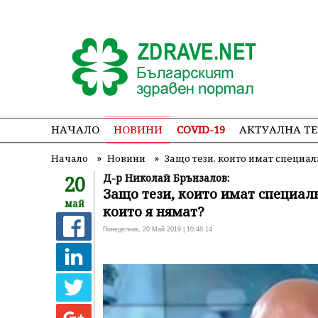
НАЧАЛО
НОВИНИ
COVID-19
АКТУАЛНА Т
»
»
Начало
Новини
Защо тези, които имат специал
20
Д-р Николай Брънзалов:
Защо тези, които имат специал
май
които я нямат?
Понеделник, 20 Май 2019 | 10:48:14