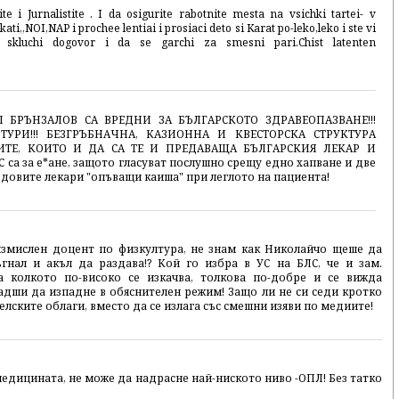
te i Jurnalistite . I da osigurite rabotnite mesta na vsichki tartei- v
,,NOI,NAP i prochee lentiai i prosiaci deto si Karat po-leko,leko i ste vi
skluchi dogovor i da se garchi za smesni pari.Chist latenten
 БРЪНЗАЛОВ СА ВРЕДНИ ЗА БЪЛГАРСКОТО ЗДРАВЕОПАЗВАНЕ!!!
УРИ!!! БЕЗГРЪБНАЧНА, КАЗИОННА И КВЕСТОРСКА СТРУКТУРА
ТЕ, КОИТО И ДА СА ТЕ И ПРЕДАВАЩА БЪЛГАРСКИЯ ЛЕКАР И
 са за е*ане, защото гласуват послушно срещу едно хапване и две
редовите лекари "опъващи каиша" при леглото на пациента!
измислен доцент по физкултура, не знам как Николайчо щеше да
гнал и акъл да раздава!? Кой го избра в УС на БЛС, че и зам.
а колкото по-високо се изкачва, толкова по-добре и се вижда
адши да изпадне в обяснителен режим! Защо ли не си седи кротко
елските облаги, вместо да се излага със смешни изяви по медиите!
медицината, не може да надрасне най-ниското ниво -ОПЛ! Без татко