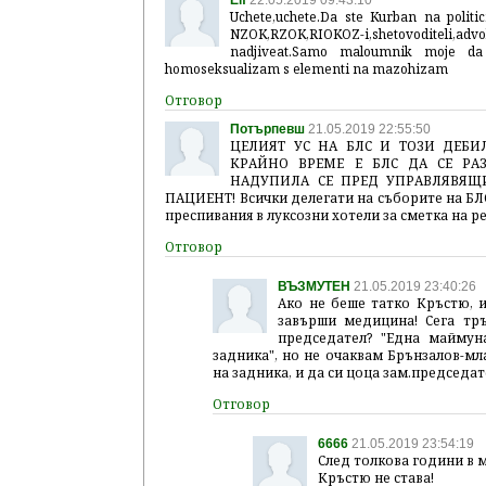
Elf
22.05.2019 09:43:10
Uchete,uchete.Da ste Kurban na politici
NZOK,RZOK,RIOKOZ-i,shetovoditeli,advokati
nadjiveat.Samo maloumnik moje da 
homoseksualizam s elementi na mazohizam
Потърпевш
21.05.2019 22:55:50
ЦЕЛИЯТ УС НА БЛС И ТОЗИ ДЕБИЛ
КРАЙНО ВРЕМЕ Е БЛС ДА СЕ РАЗТ
НАДУПИЛА СЕ ПРЕД УПРАВЛЯВЯЩИ
ПАЦИЕНТ! Всички делегати на съборите на БЛС
преспивания в луксозни хотели за сметка на 
ВЪЗМУТЕН
21.05.2019 23:40:26
Ако не беше татко Кръстю, 
завърши медицина! Сега тръ
председател? "Една маймун
задника", но не очаквам Брънзалов-мл
на задника, и да си цоца зам.председат
6666
21.05.2019 23:54:19
След толкова години в 
Кръстю не става!