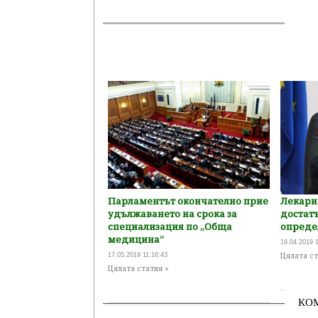
Парламентът окончателно прие
Лекари
удължаването на срока за
достатъ
специализация по „Обща
опреде
медицина“
18.04.2019 
Цялата ст
17.05.2019 11:16:43
Цялата статия »
КО