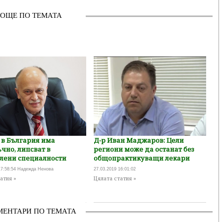
ОЩЕ ПО ТЕМАТА
 в България има
Д-р Иван Маджаров: Цели
чно, липсват в
региони може да останат без
лени специалности
общопрактикуващи лекари
17:58:54 Надежда Ненова
27.03.2019 16:01:02
атия »
Цялата статия »
МЕНТАРИ ПО ТЕМАТА