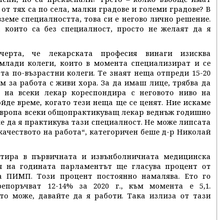
т тях са по села, малки градове и големи градове? В
вземе специалността, това си е негово лично решение.
, които са без специалност, просто не желаят да я
черта, че лекарската професия винаги изисква
 млади колеги, които в момента специализират и се
та по-възрастни колеги. Те знаят неща отпреди 15-20
м за работа с живи хора. За да имаш лице, трябва да
 на всеки лекар кореспондира с неговото ниво на
йде време, когато тези неща ще се ценят. Ние искаме
 Европа всеки общопрактикуващ лекар веднъж годишно
оже да я практикува тази специалност. Не може липсата
качеството на работа“, категоричен беше д-р Николай
стира в първичната и извънболничната медицинска
я на годината парламентът ще гласува процент от
а ПИМП. Този процент постоянно намалява. Ето го
епоръчват 12-14% за 2020 г., към момента е 5,1.
то може, давайте да я работи. Така излиза от тази