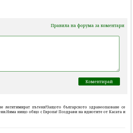
Правила на форума за коментари
не легитимират пътеки?Защото българското здравеопазване се
ни.Няма нищо общо с Европа! Поздрави на идиотите от Касата и