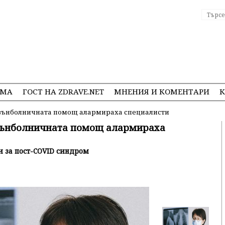
ЕМА
ГОСТ НА ZDRAVE.NET
МНЕНИЯ И КОМЕНТАРИ
К
извънболничната помощ алармираха специалисти
звънболничната помощ алармираха
и за пост-COVID синдром