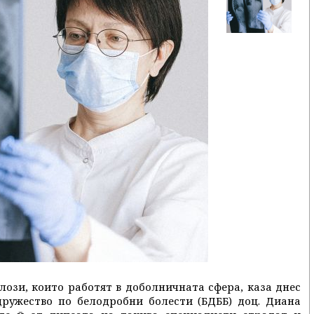
лози, които работят в доболничната сфера, каза днес
дружество по белодробни болести (БДББ) доц. Диана