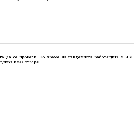
же да се провери. По време на пандемията работещите в ИБП
учиха и лев отгоре!