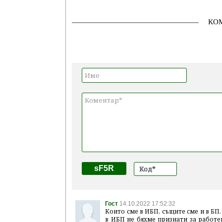
КО
sF5R
Гост
14.10.2022 17:52:32
Които сме в ИБП, същите сме и в БП
в ИБП не бяхме признати за работе