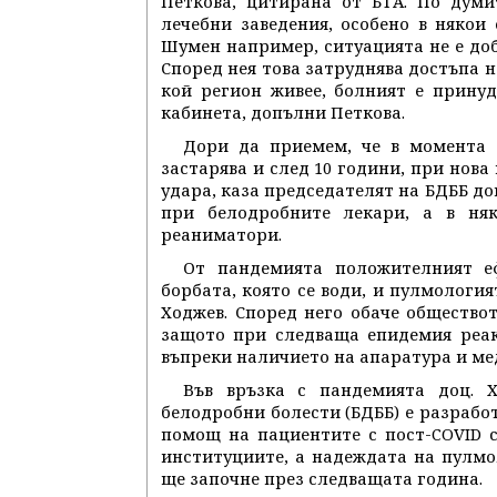
Петкова, цитирана от БТА. По думи
лечебни заведения, особено в някои
Шумен например, ситуацията не е доб
Според нея това затруднява достъпа н
кой регион живее, болният е принуд
кабинета, допълни Петкова.
Дори да приемем, че в момента п
застарява и след 10 години, при нова
удара, каза председателят на БДББ до
при белодробните лекари, а в ня
реаниматори.
От пандемията положителният е
борбата, която се води, и пулмологи
Ходжев. Според него обаче обществот
защото при следваща епидемия реак
въпреки наличието на апаратура и м
Във връзка с пандемията доц. 
белодробни болести (БДББ) е разрабо
помощ на пациентите с пост-COVID 
институциите, а надеждата на пулмо
ще започне през следващата година.