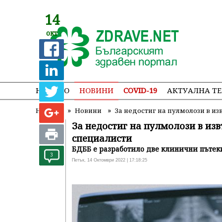
14
окт
НАЧАЛО
НОВИНИ
COVID-19
АКТУАЛНА Т
»
»
Начало
Новини
За недостиг на пулмолози в 
За недостиг на пулмолози в и
специалисти
БДББ е разработило две клинични пътек
3
Петък, 14 Октомври 2022 | 17:18:25