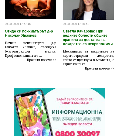
06.08.2026 17:57:46
06.08.2026 17:38:51
Отиде си психиатърът д-р
Светла Качарова: При
Николай Янакиев
редките болести общите
правила за доставка на
Почина психиатърът д-р
лекарства са неприложими
Николай Янакиев, съобщиха
благоевградски медии.
Механизмът за закупуване на
Професионалният пъ ...
нерегистрирани лекарства,
Прочети повече >>
който съществува в момента, е
единственият ...
Прочети повече >>