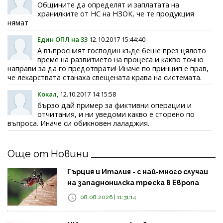
Общините да определят и заплатата на
хранилките от НС на НЗОК, че те продукция
нямат
Един ОПЛ на 33
12.10.2017 15:44:40
А въпросният господин къде беше през цялото
време на развитието на процеса и какво точно
направи за да го предотврати! Иначе по принцип е прав,
че лекарствата станаха свещената крава на системата.
Кокал,
12.10.2017 14:15:58
бързо дай пример за фиктивни операции и
отчитания, и ни уведоми какво е сторено по
въпроса. Иначе си обикновен лаладжия.
Още от Новини
Гърция и Италия - с най-много случаи
на западнонилска треска в Европа
08.08.2026 | 11:31:14