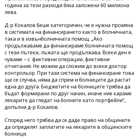
година за тези разходи бяха заложени 60 милиона
лева.
Д-р Кокалов беше категоричен, че е нужна промяна
в системата на финансирането както в болничната,
така и в извънболничната помощ. „Ако
продължаваме да финансираме болничната помощ
с тези пътеки, лъжата ще продължава. Всеки ден я
чуваме – с фиктивни операции, фиктивни
отчитания. Не можем да сложим до всеки доктор
контрольор. При тази система на финансиране това
ще се случва, няма да спрем и болниците да растат
една до друга. Бюджетите на болниците трябва да
бъдат формирани по друг начин, иначе ние караме
лекарите да гледат на болните като портфейли“,
допълни д-р Кокалов.
Според него трябва да се даде право на общините
да определят заплатите на лекарите в общинските
болници.