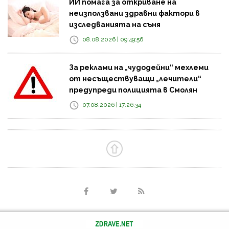
ИИ помага за откриване на
неизползвани здравни фактори в
изследванията на съня
08.08.2026 | 09:49:56
За реклами на „чудодейни“ мехлеми
от несъществуващи „лечители“
предупреди полицията в Смолян
07.08.2026 | 17:26:34