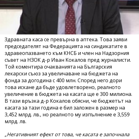
Здравната каса се превърна в аптека. Това заяви
председателят на Федерацията на синдикатите в
здравеопазването към КНСБ и член на Надзорния
съвет на НЗОК д-р Иван Кокалов пред журналисти.
Той коментира очакванията на Българския
лекарски съюз за увеличаване на бюджета на
фонда за догодина с 400 млн. Според него дори
това искане да бъде удовлетворено, реалното
увеличение в бюджета на касата ще е 300 милиона.
В тази връзка д-р Кокалов обясни, че бюджетът на
касата за тази година е бил заложен в размер на
3,452 млрд. лв., но реалното му изпълнение е 3,559
млрд. лв.
„Негативният ефект от това, че касата е започнала