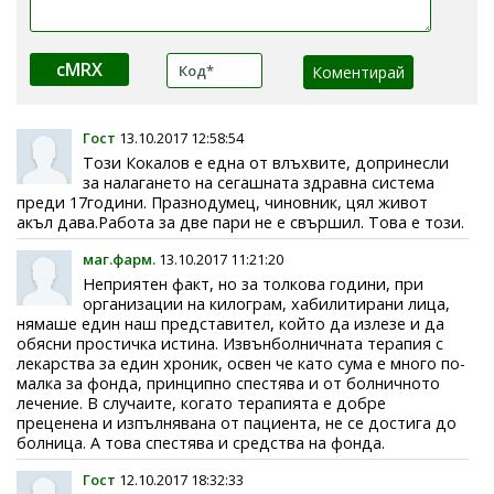
cMRX
Гост
13.10.2017 12:58:54
Този Кокалов е една от влъхвите, допринесли
за налагането на сегашната здравна система
преди 17години. Празнодумец, чиновник, цял живот
акъл дава.Работа за две пари не е свършил. Това е този.
маг.фарм.
13.10.2017 11:21:20
Неприятен факт, но за толкова години, при
организации на килограм, хабилитирани лица,
нямаше един наш представител, който да излезе и да
обясни простичка истина. Извънболничната терапия с
лекарства за един хроник, освен че като сума е много по-
малка за фонда, принципно спестява и от болничното
лечение. В случаите, когато терапията е добре
преценена и изпълнявана от пациента, не се достига до
болница. А това спестява и средства на фонда.
Гост
12.10.2017 18:32:33