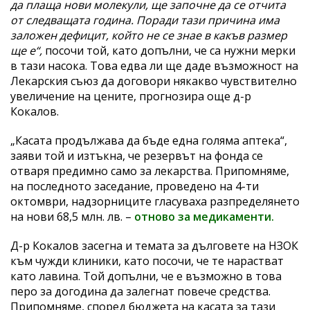
да плаща нови молекули, ще започне да се отчита
от следващата година. Поради тази причина има
заложен дефицит, който не се знае в какъв размер
ще е“,
посочи той, като допълни, че са нужни мерки
в тази насока. Това едва ли ще даде възможност на
Лекарския съюз да договори някакво чувствително
увеличение на цените, прогнозира още д-р
Кокалов.
„Касата продължава да бъде една голяма аптека“,
заяви той и изтъкна, че резервът на фонда се
отваря предимно само за лекарства. Припомняме,
на последното заседание, проведено на 4-ти
октомври, надзорниците гласуваха разпределянето
на нови 68,5 млн. лв. –
отново за медикаменти.
Д-р Кокалов засегна и темата за дълговете на НЗОК
към чужди клиники, като посочи, че те нарастват
като лавина. Той допълни, че е възможно в това
перо за догодина да залегнат повече средства.
Припомняме, според бюджета на касата за тази