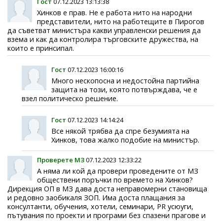
Гост
07.12.2023 13:13:38
Хинков е прав. Не е работа нито на народни
представители, нито на работещите в Пирогов
да съветват министъра какви управленски решения да
взема и как да контролира търговските дружества, на
които е принсипал.
Гост
07.12.2023 16:00:16
Много нескопосна и недостойна партийна
защита на този, която потвърждава, че е
взел политическо решение.
Гост
07.12.2023 14:14:24
Все някой трябва да спре безумията на
Хинков, това жалко подобие на министър.
Проверете МЗ
07.12.2023 12:33:22
А няма ли кой да провери проведените от МЗ
обществени поръчки по времето на Хинков?
Дирекция ОП в МЗ дава доста неправомерни становища
и редовно заобикаля ЗОП. Има доста плащания за
консултанти, обучения, хотели, семинари, PR усюуги,
пътувания по проекти и програми без спазени прагове и