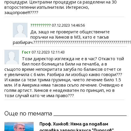
процедури. Централни процедури са разделени на 30
второстепенни изпълнители. Интересно,
защопрове!!!????
??????????
07.12.2023 14:46:56
Да, защо не проверите обществените
поръчки на Хинков в МЗ, като е такъв
разбирач.???????????????????????????????????????????????
Гост
07.12.2023 12:11:43
Този директор изглежда не е в час? Откакто той
бил поел болницата били на печалба, а в
същото време непокритата загуба по балансов отчет се
е увеличила с 6 млн. Разбира ли изобщо какво говори???
И какви са тези трима грузинци, чието лечение било 1.5
млн. И в Америка няма такова скъпо лечение. Очевидно е
голям артист. Хинков е неадекватен по принцип, но в
този случай като че има право???
Още по темата
Проф. Хинков: Няма да подавам
оставка заради казуса "Пирогов"