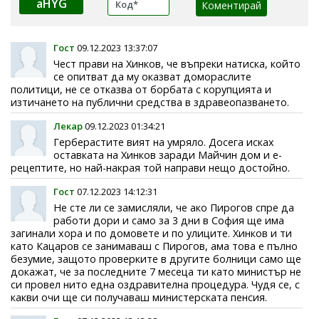
aHYG
Гост
09.12.2023 13:37:07
Чест прави на Хинков, че въпреки натиска, който
се опитват да му оказват домораслите
политици, не се отказва от борбата с корупцията и
изтичането на публични средства в здравеопазването.
Лекар
09.12.2023 01:34:21
Герберастите вият на умряло. Досега исках
оставката на Хинков заради Майчин дом и е-
рецептите, но най-накрая той направи нещо достойно.
Гост
07.12.2023 14:12:31
Не сте ли се замисляли, че ако Пирогов спре да
работи дори и само за 3 дни в София ще има
загинали хора и по домовете и по улиците. Хинков и ти
като Кацаров се занимаваш с Пирогов, ама това е пълно
безумие, защото проверките в другите болници само ще
докажат, че за последните 7 месеца ти като министър не
си провел нито една оздравителна процедура. Чудя се, с
какви очи ще си получаваш министерската пенсия.