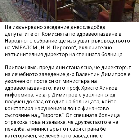
На извънредно заседание днес следобед
депутатите от Комисията по здравеопазване в
Народното събрание ще изслушат ръководството
на УМБАЛСМ „Н. И. Пирогов“, включително
изпълнителния директор на спешната болница.
Припомняме, преди дни стана ясно, че директорът
на лечебното заведение д-р Валентин Димитров е
уволнен от поста си от министъра на
здравеопазването, като проф. Христо Хинков
информира, че д-р Димитров е уволнен след
получен доклад от одит на болницата, който
констатира нарушения и лошо финансово
състояние на „Пирогов“. От спешната болница
отрекоха това и заявиха, че дружеството е на
печалба, а министърът от своя страна бе
категоричен, че лечебното заведение е