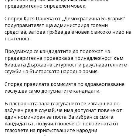
предварително определен човек.
Според Катя Панева от „Демократична България“
подуправителят ща администрира големи
средства, затова трябва да е човек с високо ниво на
почтеност.
Предвижда се кандидатите да подлежат на
предварителна проверка за принадлежност към
бившата Държавна сигурност и разузнавателните
служби на Българската народна армия.
Според правилата комисията по здравеопазване
изслушва само допуснатите кандидати.
В пленарната зала гласуването се извършва по
азбучен ред в случай, че има допуснат повече от
един номиниран за поста. За избран се смята
кандидатът, получил повече от половината от
гласовете на присъстващите народни