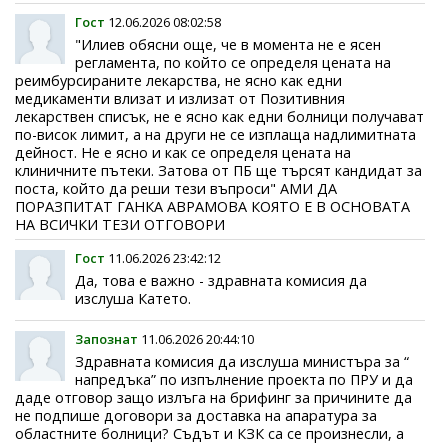
Гост
12.06.2026 08:02:58
"Илиев обясни още, че в момента не е ясен
регламента, по който се определя цената на
реимбурсираните лекарства, не ясно как едни
медикаменти влизат и излизат от Позитивния
лекарствен списък, не е ясно как едни болници получават
по-висок лимит, а на други не се изплаща надлимитната
дейност. Не е ясно и как се определя цената на
клиничните пътеки. Затова от ПБ ще търсят кандидат за
поста, който да реши тези въпроси" АМИ ДА
ПОРАЗПИТАТ ГАНКА АВРАМОВА КОЯТО Е В ОСНОВАТА
НА ВСИЧКИ ТЕЗИ ОТГОВОРИ
Гост
11.06.2026 23:42:12
Да, това е важно - здравната комисия да
изслуша Катето.
Запознат
11.06.2026 20:44:10
Здравната комисия да изслуша министъра за “
напредъка” по изпълнение проекта по ПРУ и да
даде отговор защо излъга на брифинг за причините да
не подпише договори за доставка на апаратура за
областните болници? Съдът и КЗК са се произнесли, а