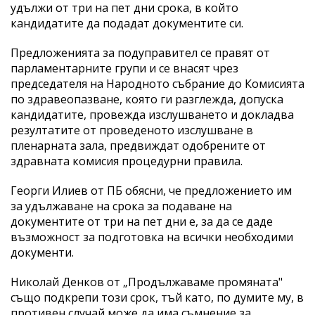
удължи от три на пет дни срока, в който
кандидатите да подадат документите си.
Предложенията за подуправител се правят от
парламентарните групи и се внасят чрез
председателя на Народното събрание до Комисията
по здравеопазване, която ги разглежда, допуска
кандидатите, провежда изслушването и докладва
резултатите от проведеното изслушване в
пленарната зала, предвиждат одобрените от
здравната комисия процедурни правила.
Георги Илиев от ПБ обясни, че предложението им
за удължаване на срока за подаване на
документите от три на пет дни е, за да се даде
възможност за подготовка на всички необходими
документи.
Николай Денков от „Продължаваме промяната"
също подкрепи този срок, тъй като, по думите му, в
противен случай може да има съмнение за