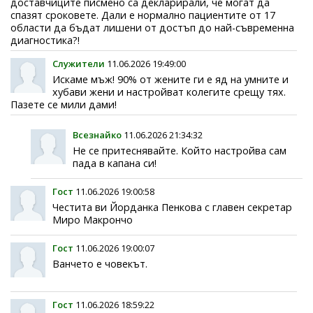
доставчиците писмено са декларирали, че могат да
спазят сроковете. Дали е нормално пациентите от 17
области да бъдат лишени от достъп до най-съвременна
диагностика?!
Служители
11.06.2026 19:49:00
Искаме мъж! 90% от жените ги е яд на умните и
хубави жени и настройват колегите срещу тях.
Пазете се мили дами!
Всезнайко
11.06.2026 21:34:32
Не се притеснявайте. Който настройва сам
пада в капана си!
Гост
11.06.2026 19:00:58
Честита ви Йорданка Пенкова с главен секретар
Миро Макрончо
Гост
11.06.2026 19:00:07
Ванчето е човекът.
Гост
11.06.2026 18:59:22