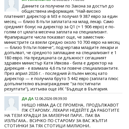
Данните са получени по Закона за достъп до
обществена информация. "Най-високо
платеният директор в МЗ е получил 9 387 евро за един
месец — близо 8 пъти заплатата на млад лекар. Само
средният бонус на директор за Q1 (≈ 1 906 евро) е по-
голям от цялата месечна заплата на специализант.
Фрапиращите числа показват още, че заместник-
министрите са взели средно около 10 700 евро на месец
— близо 9 пъти повече", подчертава младите лекари и
допълват, че средното заплащане на специализант е 1
180 евро. На предишната си длъжност сегашният
здравен министър Катя Ивкова - била е директор на
дирекция - е взимала 4,6 пъти повече специализантите.
През април 2026 г. - последния ѝ пълен месец като
директор — е получила бруто 5 442 евро (заплата плюс
допълнително възнаграждение "за постигнати
резултати"), изтъква още ИК "Бъдеще в България.
ДА ДА
12.06.2026 09:39:30
НИЩО НЯМА ДА СЕ ПРОМЕНА.. ПРОДЪЛЖАВОТ
ПЖ СТАРОМУ.. ЛЕКАРИ НЕДЕЙТЕ ДА РАБОТИТЕ
НА ТЕЗИ КРАДЦИ ЗА МИЗЕРНИ ПАРИ... ПАК ВА
ИЗЛЪГАХА... ВСИЧКО ПО СТАРОМУ ЗА ВАС ЖЪЛТИ
СТОТИНКИ ЗА ТЯХ СТОТИЦИ МИЛИОНИ..