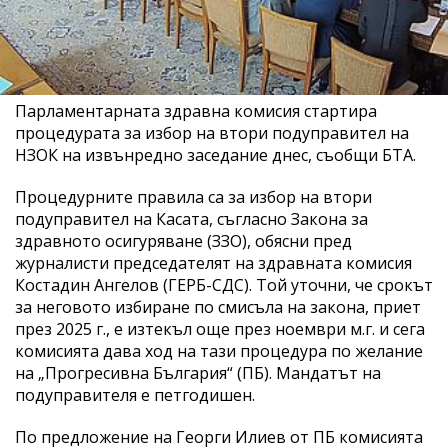
Парламентарната здравна комисия стартира
процедурата за избор на втори подуправител на
НЗОК на извънредно заседание днес, съобщи БТА.
Процедурните правила са за избор на втори
подуправител на Касата, съгласно Закона за
здравното осигуряване (ЗЗО), обясни пред
журналисти председателят на здравната комисия
Костадин Ангелов (ГЕРБ-СДС). Той уточни, че срокът
за неговото избиране по смисъла на закона, приет
през 2025 г., е изтекъл още през ноември м.г. и сега
комисията дава ход на тази процедура по желание
на „Прогресивна България“ (ПБ). Мандатът на
подуправителя е петгодишен.
По предложение на Георги Илиев от ПБ комисията