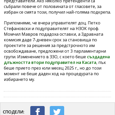
представители. Ако няколко претенденти са
събрали повече от половината от гласовете, за
избран се смята този, получил най-голяма подкрепа.
Припомняме, че вчера управителят доц. Петко
Стефановски и подуправителят на НЗОК проф.
Момчил Мавров подадоха оставки, а Здравната
комисия даде 7-дневен срок за становища по
проектите за решения за предстрочното им
освобождаване, предложени от 3 парламентарни
групи. Изменението в ЗЗО, с което беше
създадена
длъжността втори подуправител на Касата
, пък
беше прието през юли месец 2025 г., но до този
момент не беше даден ход на процедурата по
избирането му.
СПОДЕЛИ: