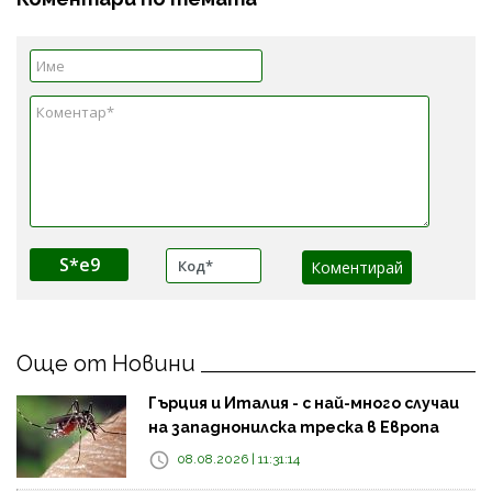
S*e9
Още от Новини
Гърция и Италия - с най-много случаи
на западнонилска треска в Европа
08.08.2026 | 11:31:14