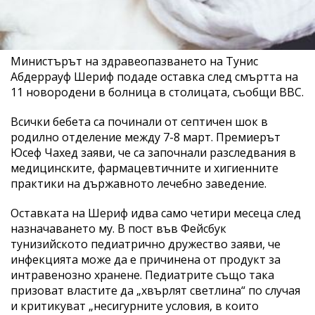
Министърът на здравеопазването на Тунис
Абдеррауф Шериф подаде оставка след смъртта на
11 новородени в болница в столицата, съобщи BBC.
Всички бебета са починали от септичен шок в
родилно отделение между 7-8 март. Премиерът
Юсеф Чахед заяви, че са започнали разследвания в
медицинските, фармацевтичните и хигиенните
практики на държавното лечебно заведение.
Оставката на Шериф идва само четири месеца след
назначаването му. В пост във Фейсбук
тунизийското педиатрично дружество заяви, че
инфекцията може да е причинена от продукт за
интравенозно хранене. Педиатрите също така
призоват властите да „хвърлят светлина“ по случая
и критикуват „несигурните условия, в които